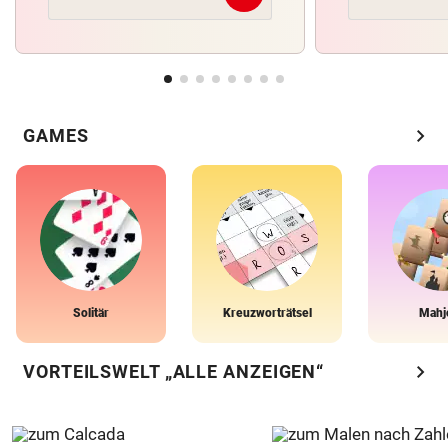
chevron_right
GAMES
Solitär
Kreuzworträtsel
Mahj
chevron_right
VORTEILSWELT „ALLE ANZEIGEN“