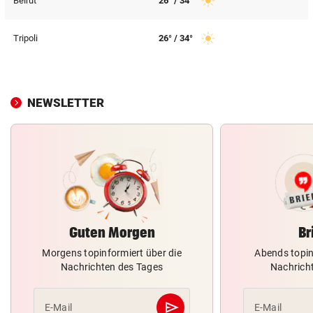
Beirut
26° / 34°
© Krone Multimedia GmbH & Co KG 2026
Muthgasse 2, 1190 Wien
Tripoli
26° / 34°
NEWSLETTER
Guten Morgen
Br
Morgens topinformiert über die
Abends topin
Nachrichten des Tages
Nachrich
send
E-Mail
E-Mail
Abschicken