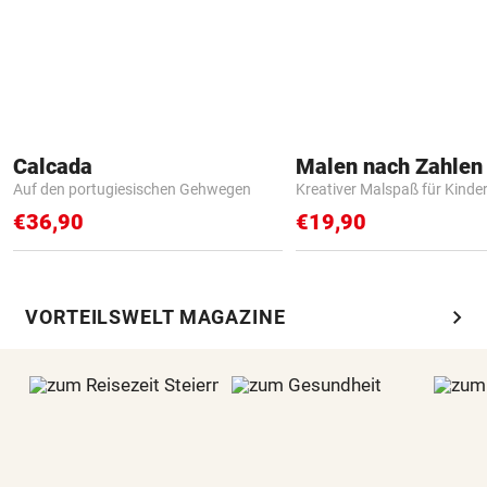
Calcada
Auf den portugiesischen Gehwegen
Kreativer Malspaß für Kinde
€36,90
€19,90
chevron_right
VORTEILSWELT MAGAZINE