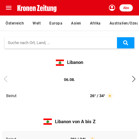
menu
account_circle
Navigation
Anmelden
Abo
close
Schließen
ein-/ausklappen
Österreich
Welt
Europa
Asien
Afrika
Australien/Ozea
Abonnieren
Suc
account_circle
arrow_right
Anmelden
Libanon
pin_drop
arrow_right
Bundesland auswäh
Wien
06.08.
bookmark
Merkliste
Beirut
26° / 34°
Suchbegriff
search
eingeben
Libanon von A bis Z