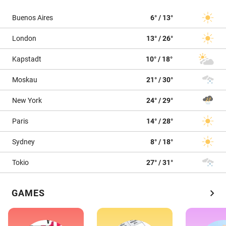
Buenos Aires
6° / 13°
London
13° / 26°
Kapstadt
10° / 18°
Moskau
21° / 30°
New York
24° / 29°
Paris
14° / 28°
Sydney
8° / 18°
Tokio
27° / 31°
chevron_right
GAMES