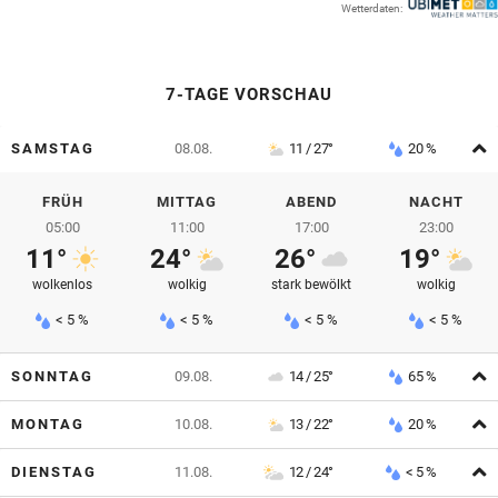
Wetterdaten:
© Krone Multimedia GmbH & Co KG 2026
Muthgasse 2, 1190 Wien
7-TAGE VORSCHAU
A
SAMSTAG
08.08.
11 / 27°
20 %
FRÜH
MITTAG
ABEND
NACHT
05:00
11:00
17:00
23:00
11°
24°
26°
19°
wolkenlos
wolkig
stark bewölkt
wolkig
< 5 %
< 5 %
< 5 %
< 5 %
A
SONNTAG
09.08.
14 / 25°
65 %
A
MONTAG
10.08.
13 / 22°
20 %
A
DIENSTAG
11.08.
12 / 24°
< 5 %