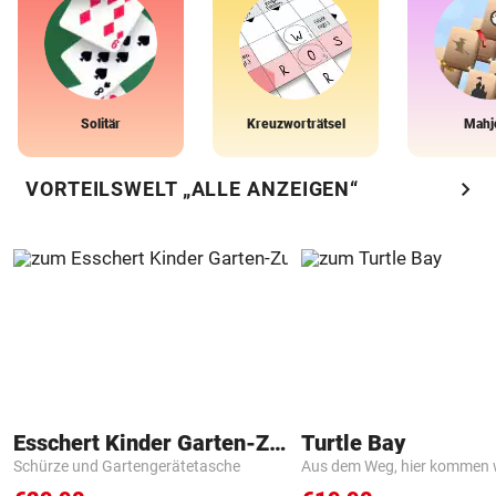
Solitär
Kreuzworträtsel
Mahj
chevron_right
VORTEILSWELT „ALLE ANZEIGEN“
Esschert Kinder Garten-Zubehör
Turtle Bay
Schürze und Gartengerätetasche
Aus dem Weg, hier kommen w