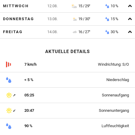
A
MITTWOCH
12.08.
15 / 29°
10 %
A
DONNERSTAG
13.08.
19 / 30°
15 %
A
FREITAG
14.08.
16 / 27°
30 %
AKTUELLE DETAILS
7 km/h
Windrichtung: S/O
< 5 %
Niederschlag
05:25
Sonnenaufgang
20:47
Sonnenuntergang
90 %
Luftfeuchtigkeit