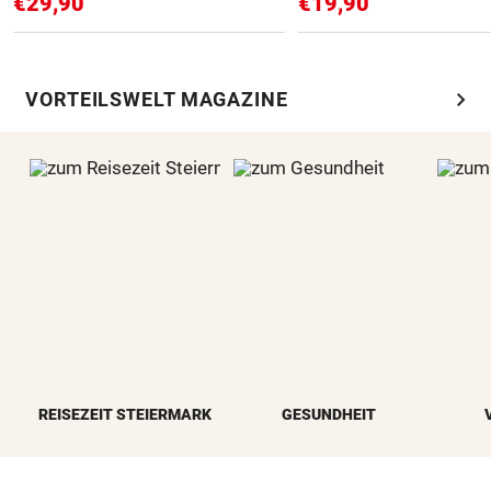
€29,90
€19,90
chevron_right
VORTEILSWELT MAGAZINE
REISEZEIT STEIERMARK
GESUNDHEIT