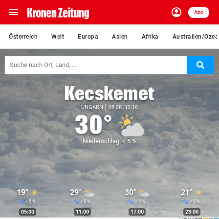
menu
account_circle
Navigation
Anmelden
Abo
close
Schließen
ein-/ausklappen
Österreich
Welt
Europa
Asien
Afrika
Australien/Ozea
Abonnieren
Suc
account_circle
arrow_right
Anmelden
Kecskemet
pin_drop
arrow_right
Bundesland auswäh
Wien
UNGARN
08.08. 13:16
30°
bookmark
Merkliste
Niederschlag: < 5 %
Suchbegriff
search
eingeben
19°
29°
30°
21°
< 5 %
< 5 %
< 5 %
< 5 %
05:00
11:00
17:00
23:00