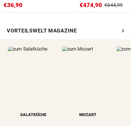
€36,90
€474,90
€644,99
chevron_right
VORTEILSWELT MAGAZINE
SALATKÜCHE
MOZART