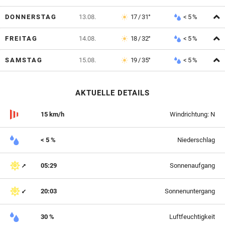
A
DONNERSTAG
13.08.
17 / 31°
< 5 %
A
FREITAG
14.08.
18 / 32°
< 5 %
A
SAMSTAG
15.08.
19 / 35°
< 5 %
AKTUELLE DETAILS
15 km/h
Windrichtung: N
< 5 %
Niederschlag
05:29
Sonnenaufgang
20:03
Sonnenuntergang
30 %
Luftfeuchtigkeit