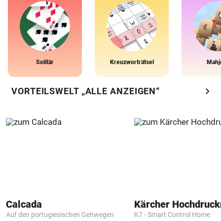
Solitär
Kreuzworträtsel
Mahj
chevron_right
VORTEILSWELT „ALLE ANZEIGEN“
Calcada
Kärcher Hochdruck
Auf den portugiesischen Gehwegen
K7 - Smart Control Home