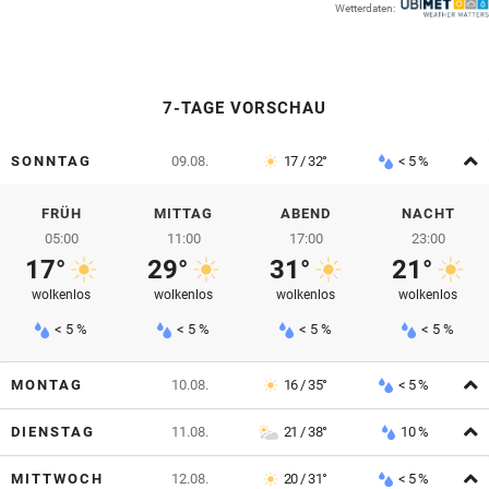
Wetterdaten:
© Krone Multimedia GmbH & Co KG 2026
Muthgasse 2, 1190 Wien
7-TAGE VORSCHAU
A
SONNTAG
09.08.
17 / 32°
< 5 %
FRÜH
MITTAG
ABEND
NACHT
05:00
11:00
17:00
23:00
17°
29°
31°
21°
wolkenlos
wolkenlos
wolkenlos
wolkenlos
< 5 %
< 5 %
< 5 %
< 5 %
A
MONTAG
10.08.
16 / 35°
< 5 %
A
DIENSTAG
11.08.
21 / 38°
10 %
A
MITTWOCH
12.08.
20 / 31°
< 5 %