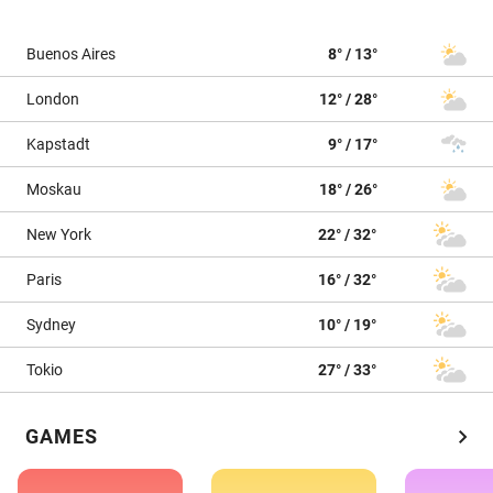
Buenos Aires
8° / 13°
London
12° / 28°
Kapstadt
9° / 17°
Moskau
18° / 26°
New York
22° / 32°
Paris
16° / 32°
Sydney
10° / 19°
Tokio
27° / 33°
chevron_right
GAMES