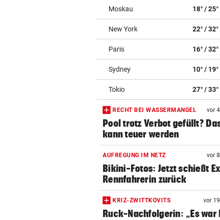
Moskau
18° / 25°
New York
22° / 32°
Paris
16° / 32°
Sydney
10° / 19°
Tokio
27° / 33°
RECHT BEI WASSERMANGEL
vor 
Pool trotz Verbot gefüllt? Da
kann teuer werden
AUFREGUNG IM NETZ
vor 
Bikini-Fotos: Jetzt schießt E
Rennfahrerin zurück
KRIZ-ZWITTKOVITS
vor 1
Ruck-Nachfolgerin: „Es war 