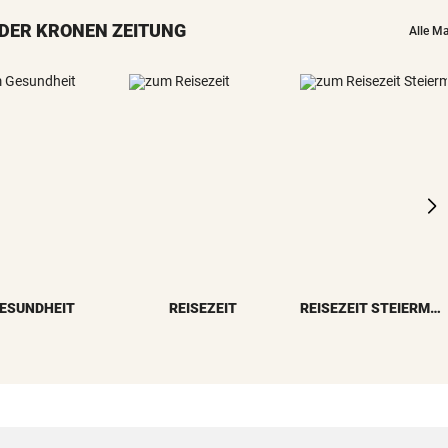
Sieg! Erfolgreiches Debüt fü
DER KRONEN ZEITUNG
Senft in Karlsruhe
Alle M
BUNDESLIGA IM TICKER
LIVE ab 17 Uhr: GAK gegen Au
Lustenau
ALLES WAR KLAR, DANN
Überraschende Gründe: Tran
Drama um Ilzer-Ass!
GERICHTSENTSCHEIDUNG
ÖAMTC nicht gerufen: 130 Eu
Strafe für Lenker
ESUNDHEIT
REISEZEIT
REISEZEIT STEIERMARK
NACH ARBEIT IM EINSATZ
60 Alarme zu Waldbränden i
einer Woche
NAMEN VERWECHSELT