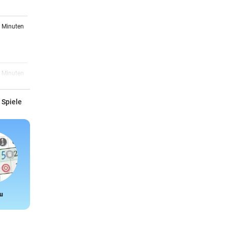
5 Minuten
9 Minuten
zieht
 Spiele
9 Minuten
 ein
1 Minuten
u
Snake
2 Minuten