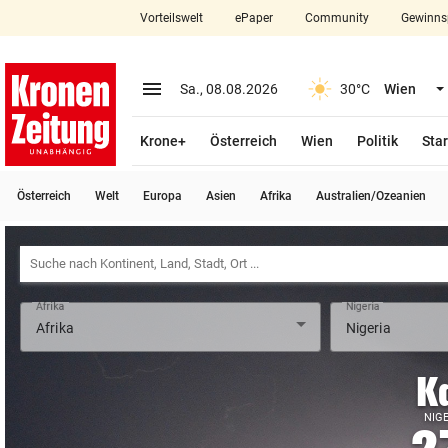
Vorteilswelt
ePaper
Community
Gewinns
close
Schließen
menu
Menü aufklappen
Sa., 08.08.2026
30°C
Wien
Abonnieren
Krone+
Österreich
Wien
Politik
Star
account_circle
arrow_right
Anmelden
Österreich
Welt
Europa
Asien
Afrika
Australien/Ozeanien
pin_drop
arrow_right
Bundesland auswäh
Wien
bookmark
Merkliste
Afrika
Nigeria
Suchbegriff
search
eingeben
K
NIGE