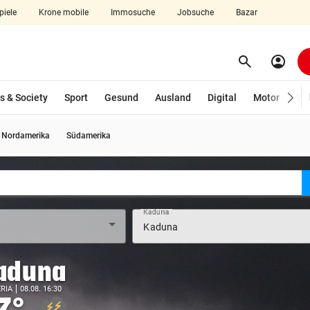
piele
Krone mobile
Immosuche
Jobsuche
Bazar
search
account_circle
Menü aufklappen
Suchen
s & Society
Sport
Gesund
Ausland
Digital
Motor
Wir
Nordamerika
Südamerika
len
Kaduna
aduna
RIA
08.08. 16:30