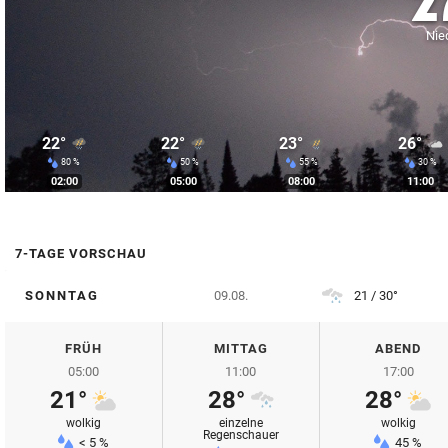
2
© Krone Multimedia GmbH & Co KG 2026
Nie
Muthgasse 2, 1190 Wien
22°
22°
23°
26°
80 %
50 %
55 %
30 %
02:00
05:00
08:00
11:00
7-TAGE VORSCHAU
SONNTAG
09.08.
21 / 30°
FRÜH
MITTAG
ABEND
05:00
11:00
17:00
21°
28°
28°
wolkig
einzelne
wolkig
Regenschauer
< 5 %
45 %