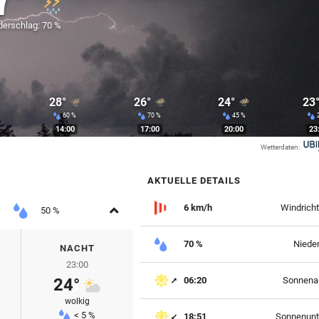
7°
derschlag: 70 %
28°
26°
24°
23
60 %
70 %
45 %
14:00
17:00
20:00
23
Wetterdaten:
AKTUELLE DETAILS
Aufklappen
6 km/h
Windrich
50 %
70 %
Niede
NACHT
23:00
24°
06:20
Sonnena
wolkig
< 5 %
18:51
Sonnenunt