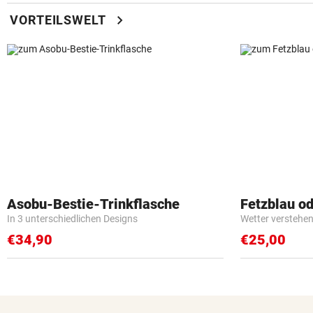
chevron_right
VORTEILSWELT
Asobu-Bestie-Trinkflasche
Fetzblau o
In 3 unterschiedlichen Designs
Wetter verstehen 
€34,90
€25,00