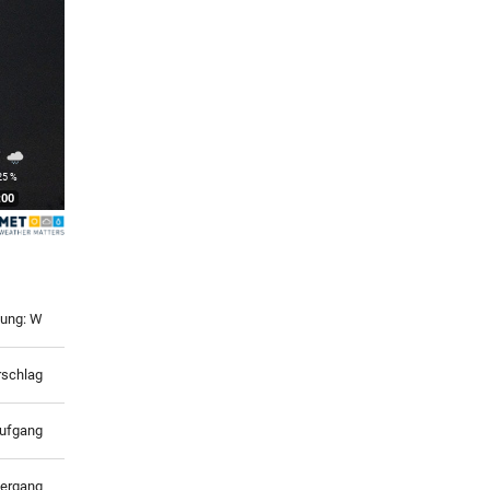
°
25 %
:00
tung: W
rschlag
ufgang
ergang