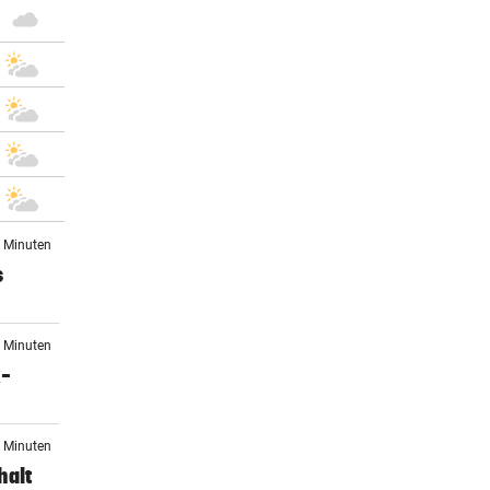
4 Minuten
s
8 Minuten
x-
9 Minuten
halt