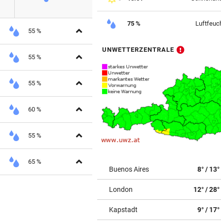
75 %
Luftfeuch
Aufklappen
55 %
UNWETTERZENTRALE
Aufklappen
55 %
Aufklappen
55 %
Aufklappen
60 %
Aufklappen
55 %
Aufklappen
65 %
Buenos Aires
8° / 13°
London
12° / 28°
Kapstadt
9° / 17°