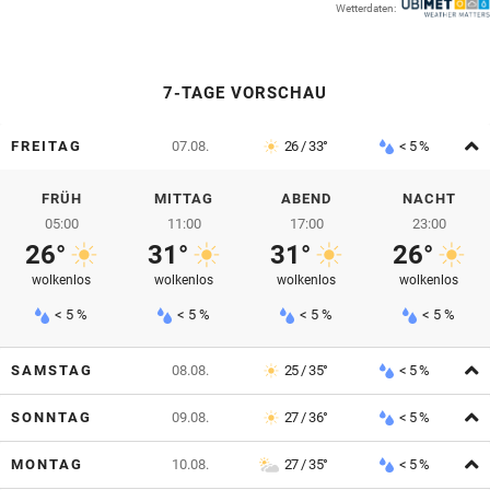
Wetterdaten:
© Krone Multimedia GmbH & Co KG 2026
Muthgasse 2, 1190 Wien
7-TAGE VORSCHAU
A
FREITAG
07.08.
26 / 33°
< 5 %
FRÜH
MITTAG
ABEND
NACHT
05:00
11:00
17:00
23:00
26°
31°
31°
26°
wolkenlos
wolkenlos
wolkenlos
wolkenlos
< 5 %
< 5 %
< 5 %
< 5 %
A
SAMSTAG
08.08.
25 / 35°
< 5 %
A
SONNTAG
09.08.
27 / 36°
< 5 %
A
MONTAG
10.08.
27 / 35°
< 5 %