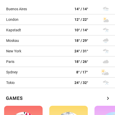
Buenos Aires
14° / 14°
London
12° / 22°
Kapstadt
10° / 14°
Moskau
18° / 29°
New York
24° / 31°
Paris
18° / 26°
Sydney
8° / 17°
Tokio
24° / 32°
chevron_right
GAMES