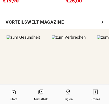
€19,90
€25,00
chevron_right
VORTEILSWELT MAGAZINE
0%
home
pin_drop
GESUNDHEIT
VERBRECHEN
Start
Mediathek
Region
Krone+