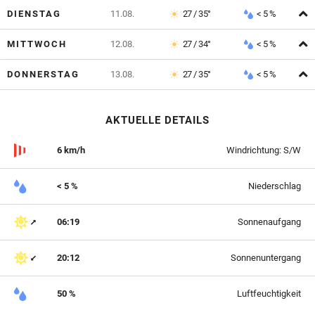
A
DIENSTAG
11.08.
27 / 35°
< 5 %
A
MITTWOCH
12.08.
27 / 34°
< 5 %
A
DONNERSTAG
13.08.
27 / 35°
< 5 %
AKTUELLE DETAILS
6 km/h
Windrichtung: S/W
< 5 %
Niederschlag
06:19
Sonnenaufgang
20:12
Sonnenuntergang
50 %
Luftfeuchtigkeit