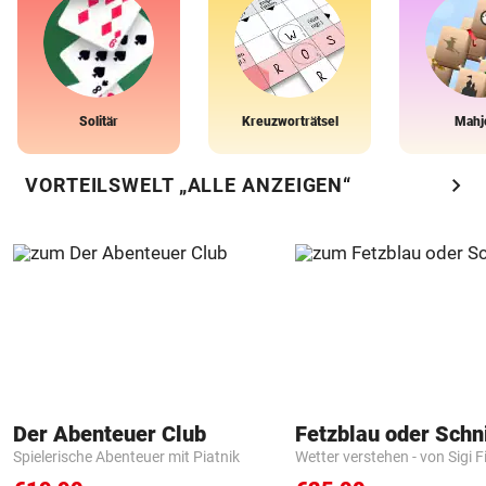
Solitär
Kreuzworträtsel
Mahj
chevron_right
VORTEILSWELT „ALLE ANZEIGEN“
Der Abenteuer Club
Fetzblau oder Schn
Spielerische Abenteuer mit Piatnik
Wetter verstehen - von Sigi F