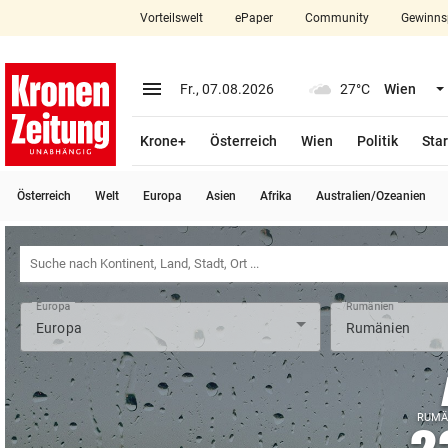
Vorteilswelt
ePaper
Community
Gewinns
close
Schließen
menu
Menü aufklappen
Fr., 07.08.2026
27°C
Wien
Abonnieren
Krone+
Österreich
Wien
Politik
Star
account_circle
arrow_right
Anmelden
Österreich
Welt
Europa
Asien
Afrika
Australien/Ozeanien
pin_drop
arrow_right
Bundesland auswäh
Wien
bookmark
Merkliste
Europa
Rumänien
Suchbegriff
search
eingeben
RUMÄ