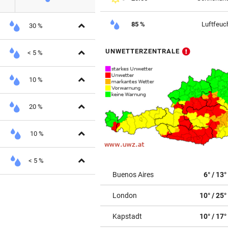
Aufklappen
85 %
Luftfeuch
30 %
Aufklappen
UNWETTERZENTRALE
< 5 %
Aufklappen
10 %
Aufklappen
20 %
Aufklappen
10 %
Aufklappen
< 5 %
Buenos Aires
6° / 13°
London
10° / 25°
Kapstadt
10° / 17°