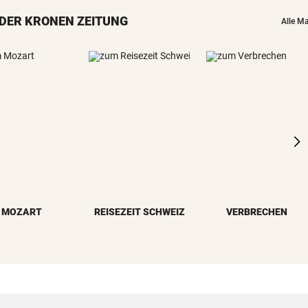
Enttäuschende Zweitliga-
DER KRONEN ZEITUNG
Rückkehr nach Grödig
Alle M
2. LIGA – 2. RUNDE
Fehlstart komplett! Nächste 
für St. Pölten
WANDERER AUSGEFLOGEN
Wieder Muren nach Unwette
Dramatik im Valser Tal
IN GREENSBORO
Straka verpasst bei PGA-Tur
den Cut vorzeitig
MOZART
REISEZEIT SCHWEIZ
VERBRECHEN
SCHRIEB WM-GESCHICHTE
Bayern kassiert Millionen – 
Transfer-Clou
AUFREGUNG IM NETZ