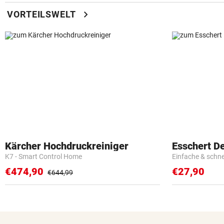
chevron_right
VORTEILSWELT
Kärcher Hochdruckreiniger
Esschert D
K7 - Smart Control Home
Einfache & schn
€474,90
€27,90
€644,99