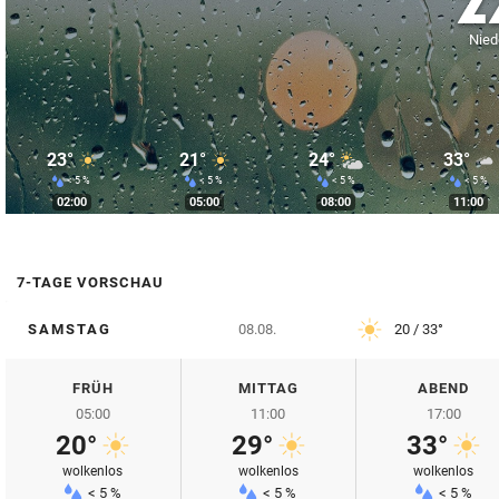
2
© Krone Multimedia GmbH & Co KG 2026
Nied
Muthgasse 2, 1190 Wien
23°
21°
24°
33°
< 5 %
< 5 %
< 5 %
< 5 %
02:00
05:00
08:00
11:00
7-TAGE VORSCHAU
SAMSTAG
08.08.
20 / 33°
FRÜH
MITTAG
ABEND
05:00
11:00
17:00
20°
29°
33°
wolkenlos
wolkenlos
wolkenlos
< 5 %
< 5 %
< 5 %