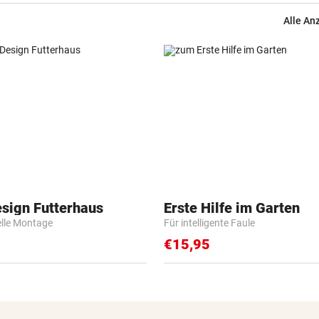
gegen WSG Tirol
Alle An
KRITIK AUS POLITIK
Theater stellt Planschbecke
300.000 Euro auf
NACH WIEN AUF MYKONOS
Luxus am Meer! Sabalenka
gewährt private Einblicke
„IHR SEID DER HAMMER!“
Feuerwehr befreite Kalb aus
esign Futterhaus
Erste Hilfe im Garten
misslicher Lage
elle Montage
Für intelligente Faule
€15,95
FUSSBALL-FANS FEIERN
Hochgefühle dank Comebac
eines Kult-Sponsors
LIEFERING VERLIERT