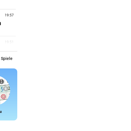
19:57
n
19:51
Fans
 Spiele
19:30
)
19:30
eich
u
Snake
19:22
rby