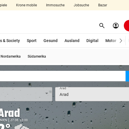
piele
Krone mobile
Immosuche
Jobsuche
Bazar
search
account_circle
Menü aufklappen
Suchen
s & Society
Sport
Gesund
Ausland
Digital
Motor
Wir
Nordamerika
Südamerika
len
Arad
Arad
NIEN
07.08. 23:00