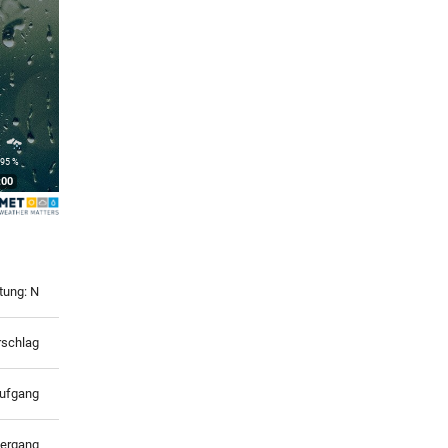
°
 95 %
:00
tung: N
rschlag
ufgang
ergang