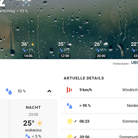
2°
erschlag: > 95 %
36°
35°
26°
22
< 5 %
25 %
25 %
>
14:00
17:00
20:00
23
Wetterdaten:
AKTUELLE DETAILS
Aufklappen
9 km/h
Windrich
50 %
> 95 %
Niede
NACHT
23:00
25°
06:23
Sonnena
wolkenlos
< 5 %
20:56
Sonnenunt