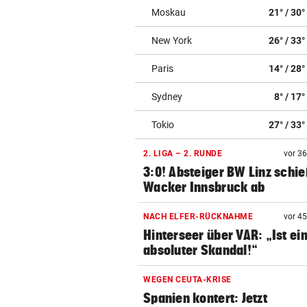
Moskau
21° / 30°
New York
26° / 33°
Paris
14° / 28°
Sydney
8° / 17°
Tokio
27° / 33°
2. LIGA – 2. RUNDE
vor 3
3:0! Absteiger BW Linz schie
Wacker Innsbruck ab
NACH ELFER-RÜCKNAHME
vor 4
Hinterseer über VAR: „Ist ei
absoluter Skandal!“
WEGEN CEUTA-KRISE
Spanien kontert: Jetzt