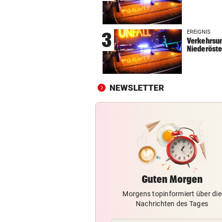
VON HINTEN GEPACKT
vor 
25-jähriger Mann in Park ge
EREIGNIS
3
und ausgeraubt
Verkehrsun
Niederöste
MUSKEL-COMEBACK
vor 
Russell Crowe: 25 Kilo
Übergewicht wegtrainiert!
NEWSLETTER
EINST KONKURRENTINNEN
vor 
„Legende!“ Emotionaler Veit
Post für Gut-Behrami
Guten Morgen
Morgens topinformiert über die
Nachrichten des Tages