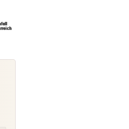
2 Stunden
zerrt
fall
rreich
2 Stunden
2 Stunden
h-
Briefing
Abends topinformiert über die
Nachrichten des Tages