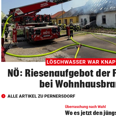
© Krone Multimedia GmbH & Co KG 2026
Muthgasse 2, 1190 Wien
LÖSCHWASSER WAR KNAP
NÖ: Riesenaufgebot der 
bei Wohnhausbr
ALLE ARTIKEL ZU PERNERSDORF
Überraschung nach Wahl
Wo es jetzt den jüng