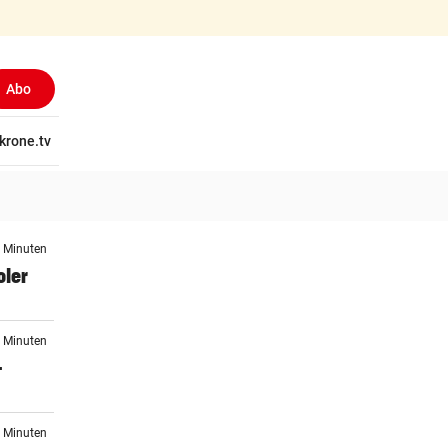
Abo
tschaft
krone.tv
Wissen
Gericht
Kolumnen
Freizeit
Reise
Ti
9 Minuten
oler
1 Minuten
-
4 Minuten