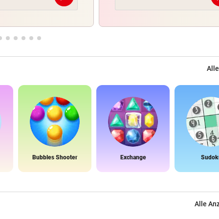
Alle
Bubbles Shooter
Exchange
Sudok
Alle An