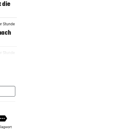
t die
er Stunde
nach
er Stunde
er Stunde
er Stunde
 Geld
lagwort
er Stunde