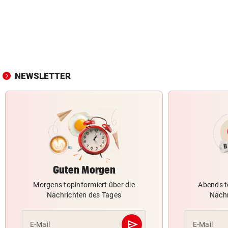
NEWSLETTER
Guten Morgen
Morgens topinformiert über die
Abends t
Nachrichten des Tages
Nachr
send
E-Mail
E-Mail
Abschicken