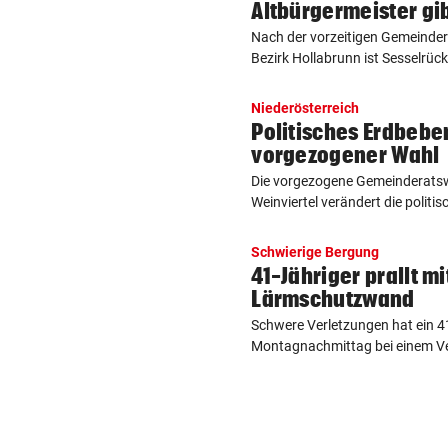
Altbürgermeister gi
Nach der vorzeitigen Gemeinder
Bezirk Hollabrunn ist Sesselrüc
Niederösterreich
Politisches Erdbebe
vorgezogener Wahl
Die vorgezogene Gemeinderatsw
Weinviertel verändert die politis
Schwierige Bergung
41-Jähriger prallt m
Lärmschutzwand
Schwere Verletzungen hat ein 4
Montagnachmittag bei einem Ver