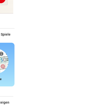
 Spiele
u
Snake
zeigen