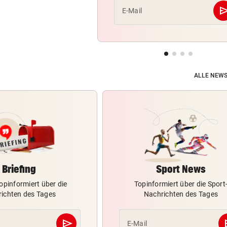
se
E-Mail
ALLE NEWS
Briefing
Sport News
opinformiert über die
Topinformiert über die Sport
ichten des Tages
Nachrichten des Tages
send
s
E-Mail
Abschicken