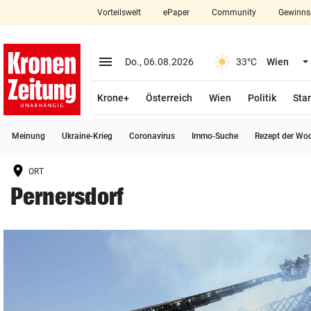
Vorteilswelt
ePaper
Community
Gewinns
close
Schließen
menu
Menü aufklappen
Do., 06.08.2026
33°C
Wien
Abonnieren
Krone+
Österreich
Wien
Politik
Star
account_circle
arrow_right
Anmelden
Meinung
Ukraine-Krieg
Coronavirus
Immo-Suche
Rezept der Wo
pin_drop
arrow_right
Bundesland auswäh
Wien
ORT
bookmark
Merkliste
Pernersdorf
Suchbegriff
search
eingeben