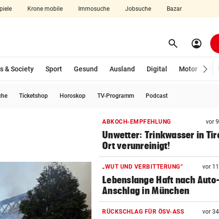
piele
Krone mobile
Immosuche
Jobsuche
Bazar
search
account_circle
Menü aufklappen
Suchen
s & Society
Sport
Gesund
Ausland
Digital
Motor
Wir
che
Ticketshop
Horoskop
TV-Programm
Podcast
len
ABKOCH-EMPFEHLUNG
vor 
Unwetter: Trinkwasser in Tir
Ort verunreinigt!
„WUT UND VERBITTERUNG“
vor 1
Lebenslange Haft nach Auto
Anschlag in München
RÜCKSCHLAG FÜR ÖSV-ASS
vor 3