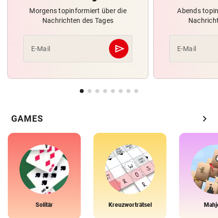
Morgens topinformiert über die
Abends topin
Nachrichten des Tages
Nachrich
send
E-Mail
E-Mail
Abschicken
chevron_right
GAMES
Solitär
Kreuzworträtsel
Mahj