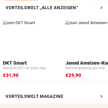
chevron_right
VORTEILSWELT „ALLE ANZEIGEN“
DKT Smart
Janod Ameisen-Ku
Das erste DKT mit Smart-App
Motorikspielzeug aus Holz
€31,90
€29,90
chevron_right
VORTEILSWELT MAGAZINE