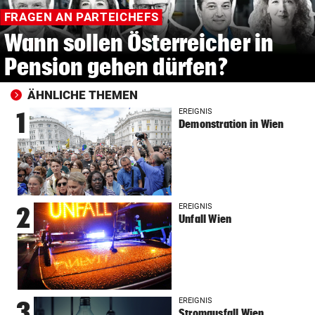
FRAGEN AN PARTEICHEFS
Wann sollen Österreicher in
Pension gehen dürfen?
ÄHNLICHE THEMEN
EREIGNIS
1
Demonstration in Wien
EREIGNIS
2
Unfall Wien
EREIGNIS
3
Stromausfall Wien