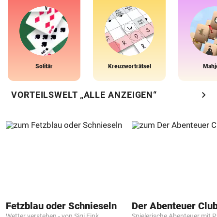
Solitär
Kreuzworträtsel
Mahj
chevron_right
VORTEILSWELT „ALLE ANZEIGEN“
Fetzblau oder Schnieseln
Der Abenteuer Clu
Wetter verstehen - von Sigi Fink
Spielerische Abenteuer mit P