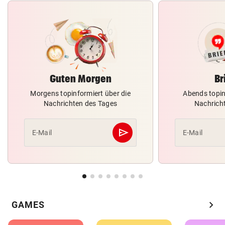
Guten Morgen
Br
Morgens topinformiert über die
Abends topin
Nachrichten des Tages
Nachrich
send
E-Mail
E-Mail
Abschicken
chevron_right
GAMES