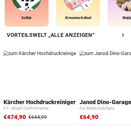
Solitär
Kreuzworträtsel
Mahj
chevron_right
VORTEILSWELT „ALLE ANZEIGEN“
Kärcher Hochdruckreiniger
Janod Dino-Garag
K7 - Smart Control Home
Für kleine Autofans
€474,90
€64,90
€644,99