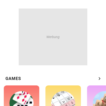
chevron_right
GAMES