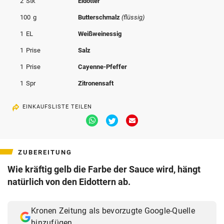
2
Stk
Eidotter
© Krone Multimedia GmbH & Co KG 2026
100
g
Butterschmalz
(flüssig)
Muthgasse 2, 1190 Wien
1
EL
Weißweinessig
1
Prise
Salz
1
Prise
Cayenne-Pfeffer
1
Spr
Zitronensaft
EINKAUFSLISTE TEILEN
Via
Via
Via
Whatsapp
Twitter
Email
teilen
teilen
teilen
ZUBEREITUNG
Wie kräftig gelb die Farbe der Sauce wird, hängt
natürlich von den Eidottern ab.
Kronen Zeitung als bevorzugte Google-Quelle
hinzufügen