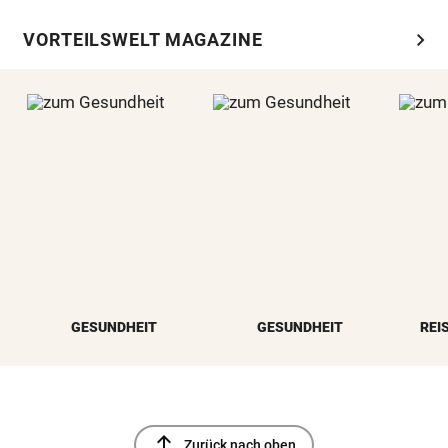
chevron_right
VORTEILSWELT MAGAZINE
GESUNDHEIT
GESUNDHEIT
REI
north
Zurück nach oben