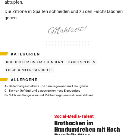
abtupfen.
Die Zitrone in Spalten schneiden und zu den Fischstäbchen
geben.
KATEGORIEN
KOCHEN FÜR UND MIT KINDERN
HAUPTSPEISEN
FISCH & MEERESFRÜCHTE
ALLERGENE
A
- Glutenhaltiges Getreide und daraus gewonnene Erzeugnisse
C
- Eier von Geflügel und daraus gewonnene Erzeugnisse
G
- Milch von Säugetieren und Milcherzeugnisse (inklusive Laktose)
Social-Media-Talent
Brotbacken im
Handumdrehen mit Koch