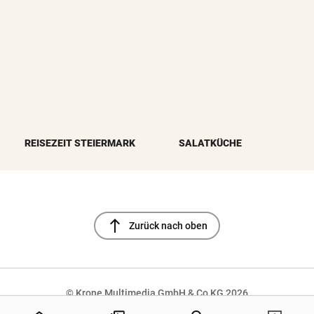
REISEZEIT STEIERMARK
SALATKÜCHE
north
Zurück nach oben
© Krone Multimedia GmbH & Co KG 2026
NaN%
Muthgasse 2, 1190 Wien