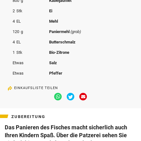
800
g
Kabeljaufilet
© Krone Multimedia GmbH & Co KG 2026
2
Stk
Ei
Muthgasse 2, 1190 Wien
4
EL
Mehl
120
g
Paniermehl
(grob)
4
EL
Butterschmalz
1
Stk
Bio-Zitrone
Etwas
Salz
Etwas
Pfeffer
EINKAUFSLISTE TEILEN
Via
Via
Via
Whatsapp
Twitter
Email
teilen
teilen
teilen
ZUBEREITUNG
Das Panieren des Fisches macht sicherlich auch
Ihren Kindern Spaß. Über die Patzerei sehen Sie