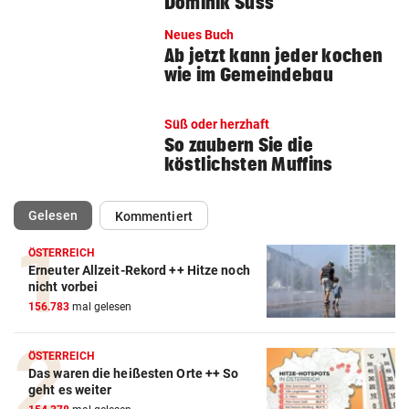
Dominik Süss
Neues Buch
Ab jetzt kann jeder kochen
wie im Gemeindebau
Süß oder herzhaft
So zaubern Sie die
köstlichsten Muffins
(ausgewählt)
Gelesen
Kommentiert
ÖSTERREICH
Erneuter Allzeit-Rekord ++ Hitze noch
nicht vorbei
156.783
mal gelesen
ÖSTERREICH
Das waren die heißesten Orte ++ So
geht es weiter