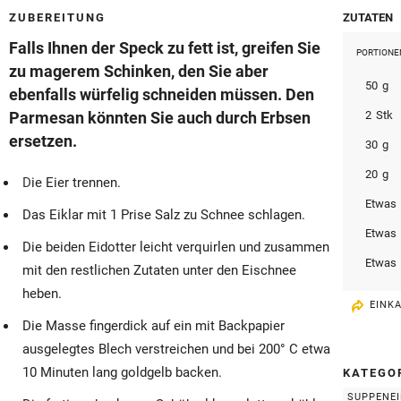
© Krone Multimedia GmbH & Co KG 2026
ZUBEREITUNG
ZUTATEN
Muthgasse 2, 1190 Wien
Falls Ihnen der Speck zu fett ist, greifen Sie
PORTIONE
zu magerem Schinken, den Sie aber
50
g
ebenfalls würfelig schneiden müssen. Den
Parmesan könnten Sie auch durch Erbsen
2
Stk
ersetzen.
30
g
20
g
Die Eier trennen.
Etwas
Das Eiklar mit 1 Prise Salz zu Schnee schlagen.
Etwas
Die beiden Eidotter leicht verquirlen und zusammen
Etwas
mit den restlichen Zutaten unter den Eischnee
heben.
EINK
Die Masse fingerdick auf ein mit Backpapier
ausgelegtes Blech verstreichen und bei 200° C etwa
10 Minuten lang goldgelb backen.
KATEGO
SUPPENE