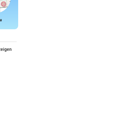
u
Snake
zeigen
Wenn der Arzt nicht weiter weiß
n
Von Dr. Sabine Viktoria Schneider