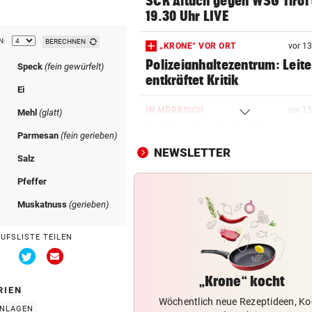
SCR Altach gegen WSG Tirol
19.30 Uhr LIVE
N:
BERECHNEN
„KRONE“ VOR ORT
vor 1
Polizeianhaltezentrum: Leite
Speck
(fein gewürfelt)
entkräftet Kritik
Ei
IN MÖRBISCH
vor 1
Mehl
(glatt)
Treffen Sie die Schlagerque
Parmesan
(fein gerieben)
Andrea Berg live
NEWSLETTER
Salz
ELTERN SCHLUGEN ALARM
vor 1
Pfeffer
Lottogewinner schickte obs
Muskatnuss
(gerieben)
Bilder an Teenager
AUFSLISTE TEILEN
OKTOBERFEST 2026
vor 1
Via
Via
Leni Klum präsentiert eigen
Twitter
Email
Dirndl-Kollektion
teilen
teilen
„Krone“ kocht
RIEN
Wöchentlich neue Rezeptideen, Ko
„KRONE“-KOMMENTAR
vor 1
INLAGEN