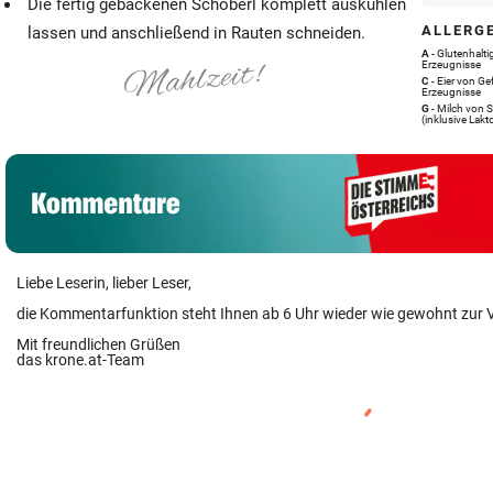
Die fertig gebackenen Schöberl komplett auskühlen
ALLERG
lassen und anschließend in Rauten schneiden.
A
- Glutenhalt
Erzeugnisse
C
- Eier von G
Erzeugnisse
G
- Milch von 
(inklusive Lakt
Liebe Leserin, lieber Leser,
die Kommentarfunktion steht Ihnen ab 6 Uhr wieder wie gewohnt zur 
Mit freundlichen Grüßen
das krone.at-Team