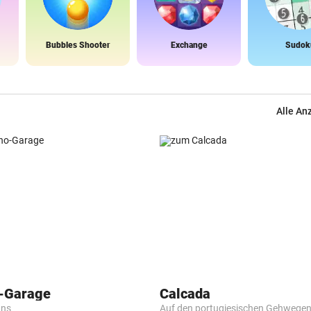
Bubbles Shooter
Exchange
Sudok
Alle An
o-Garage
Calcada
ans
Auf den portugiesischen Gehwege