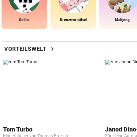
Solitär
Kreuzworträtsel
Mahjong
chevron_right
VORTEILSWELT
Tom Turbo
Janod Din
Kinderbücher von Thomas Brezina
Für kleine Autof