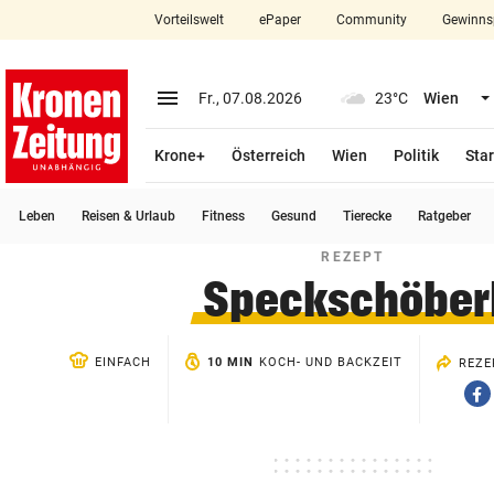
Vorteilswelt
ePaper
Community
Gewinns
close
Schließen
menu
Menü aufklappen
Fr., 07.08.2026
23°C
Wien
Abonnieren
Krone+
Österreich
Wien
Politik
Star
account_circle
arrow_right
Anmelden
Leben
Reisen & Urlaub
Fitness
Gesund
Tierecke
Ratgeber
pin_drop
arrow_right
Bundesland auswäh
Wien
REZEPT
Speckschöber
bookmark
Merkliste
EINFACH
10 MIN
KOCH- UND BACKZEIT
REZE
Suchbegriff
search
eingeben