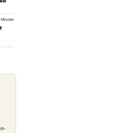
 ab
3 Minuten
r
3 Minuten
en
4 Minuten
zöne
4 Minuten
Guten Morgen
e
Morgens topinformiert über die
Nachrichten des Tages
ch-
4 Minuten