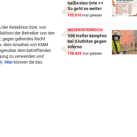
20 x iPhone 16 mit Krone Digi
heißesten Orte ++
Abo zu gewinnen!
So geht es weiter
155.010
mal gelesen
WOHL SCHWER VERLETZT
geste
s/der Redaktion bzw. von
„Sah sehr schlimm aus“ – S
NIEDERÖSTERREICH
daktion/der Betreiber von den
um Salzburg-Kicker
500 Helfer kämpfen
r, gegen geltendes Recht
bei Gluthitze gegen
w. dem Ansehen von KMM
Inferno
BULLEN-NOTEN IM DETAIL
geste
gegenüber dem betreffenden
138.429
mal gelesen
Kapitän und „Zauber-
lgung zu verwenden und
B
).
Hier
können Sie das
Zawie“glänzten bei Salzburg
STIMMEN ZUM SPIEL
geste
Austria-Trainer Helm: „Das
uns besser!“
KUNDENDATEN BETROFFEN
geste
Cyberangriff auf Wiener
Schmuckhändler Frey Wille
EUROPA-LEAGUE-QUALI
geste