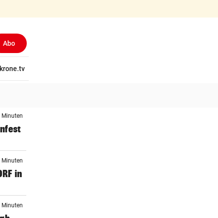
Abo
tschaft
krone.tv
Wissen
Gericht
Kolumnen
Freizeit
Reise
Ti
3 Minuten
infest
3 Minuten
ORF in
3 Minuten