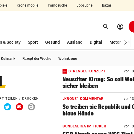
piele
Krone mobile
Immosuche
Jobsuche
Bazar
search
account_circle
Menü aufklappen
Suchen
s & Society
Sport
Gesund
Ausland
Digital
Motor
Wir
Kulinarik
Rezept der Woche
Wohnkrone
len
STRENGES KONZEPT
vor 1
l
Neustifter Kirtag: So soll We
sicher bleiben
PT TEILEN / DRUCKEN
„KRONE“-KOMMENTAR
vor 1
Via
Via
Via
Drucken
So treiben sie Republik und 
Facebook
Twitter
Email
teilen
teilen
teilen
blaue Hände
BUNDESLIGA IM TICKER
vor 1