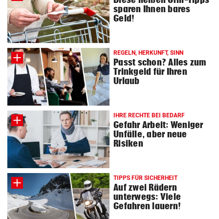
sparen Ihnen bares
Geld!
REGELN, HERKUNFT, SINN
Passt schon? Alles zum
Trinkgeld für Ihren
Urlaub
IHRE RECHTE BEI BEDARF
Gefahr Arbeit: Weniger
Unfälle, aber neue
Risiken
TIPPS FÜR SICHERHEIT
Auf zwei Rädern
unterwegs: Viele
Gefahren lauern!