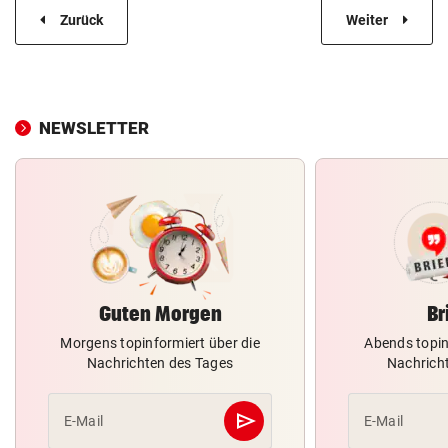
Zurück
Weiter
NEWSLETTER
Guten Morgen
Br
Morgens topinformiert über die
Abends topin
Nachrichten des Tages
Nachrich
send
E-Mail
E-Mail
Abschicken