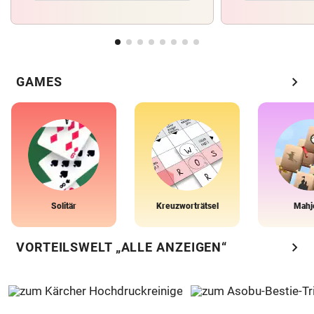
chevron_right
GAMES
Solitär
Kreuzworträtsel
Mahj
chevron_right
VORTEILSWELT „ALLE ANZEIGEN“