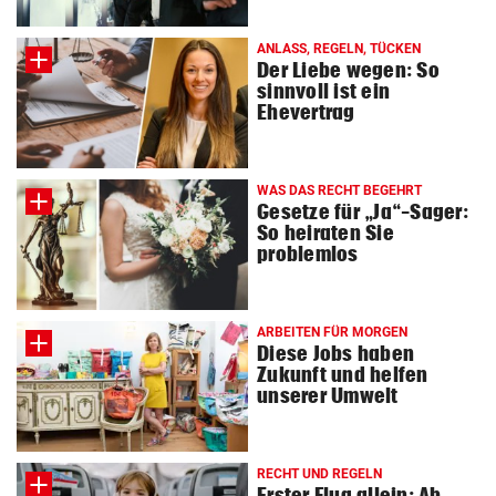
© Krone Multimedia GmbH & Co KG 2026
Muthgasse 2, 1190 Wien
ANLASS, REGELN, TÜCKEN
Der Liebe wegen: So
sinnvoll ist ein
Ehevertrag
WAS DAS RECHT BEGEHRT
Gesetze für „Ja“-Sager:
So heiraten Sie
problemlos
ARBEITEN FÜR MORGEN
Diese Jobs haben
Zukunft und helfen
unserer Umwelt
RECHT UND REGELN
Erster Flug allein: Ab