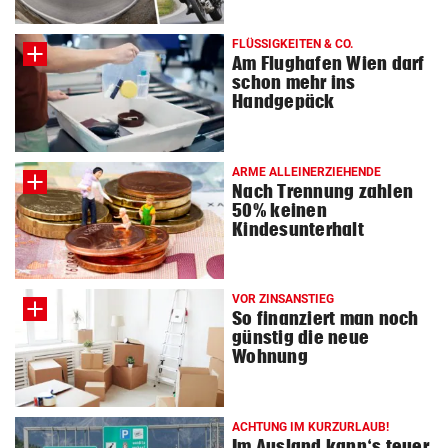
FLÜSSIGKEITEN & CO.
Am Flughafen Wien darf
schon mehr ins
Handgepäck
ARME ALLEINERZIEHENDE
Nach Trennung zahlen
50 % keinen
Kindesunterhalt
VOR ZINSANSTIEG
So finanziert man noch
günstig die neue
Wohnung
ACHTUNG IM KURZURLAUB!
Im Ausland kann‘s teuer