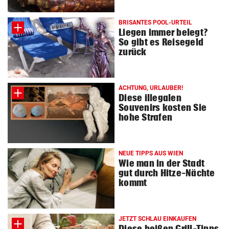
BRISANTES POOL-URTEIL
Liegen immer belegt?
So gibt es Reisegeld
zurück
ACHTUNG, URLAUBER!
Diese illegalen
Souvenirs kosten Sie
hohe Strafen
NEUE TIPPS AUS WIEN
Wie man in der Stadt
gut durch Hitze-Nächte
kommt
JETZT SCHLAU EINKAUFEN
Diese heißen Grill-Tipps