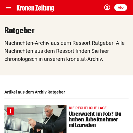
menu
account_circle
Navigation
Anmelden
Abo
close
Schließen
ein-/ausklappen
Ratgeber
Abonnieren
Nachrichten-Archiv aus dem Ressort Ratgeber: Alle
account_circle
arrow_right
Anmelden
Nachrichten aus dem Ressort finden Sie hier
chronologisch in unserem krone.at-Archiv.
pin_drop
arrow_right
Bundesland auswäh
Wien
bookmark
Merkliste
Artikel aus dem Archiv Ratgeber
Suchbegriff
search
eingeben
DIE RECHTLICHE LAGE
Überwacht im Job? Da
haben Arbeitnehmer
mitzureden