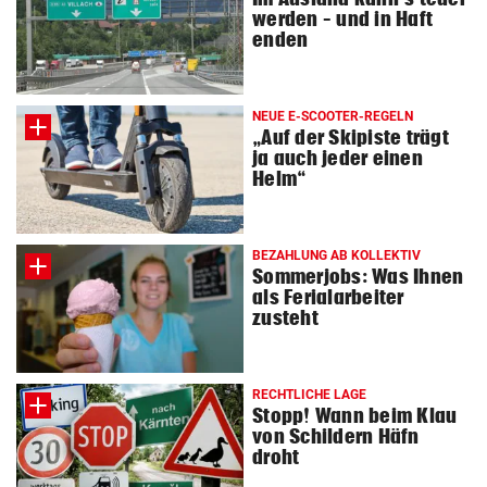
werden – und in Haft
enden
NEUE E-SCOOTER-REGELN
„Auf der Skipiste trägt
ja auch jeder einen
Helm“
BEZAHLUNG AB KOLLEKTIV
Sommerjobs: Was Ihnen
als Ferialarbeiter
zusteht
RECHTLICHE LAGE
Stopp! Wann beim Klau
von Schildern Häfn
droht