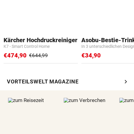
Kärcher Hochdruckreiniger
Asobu-Bestie-Trin
K7 - Smart Control Home
In 3 unterschiedlichen Desig
€474,90
€34,90
€644,99
chevron_right
VORTEILSWELT MAGAZINE