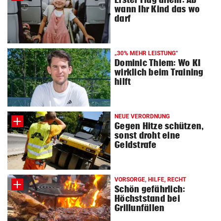
wann Ihr Kind das wo
darf
„30% MEHR LEISTUNG“
Dominic Thiem: Wo KI
wirklich beim Training
hilft
NEUE VERORDNUNG
Gegen Hitze schützen,
sonst droht eine
Geldstrafe
VORSORGE, HILFE, RECHT
Schön gefährlich:
Höchststand bei
Grillunfällen