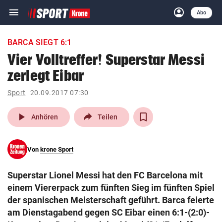
menu
account_circle
Navigation
Anmelden
Abo
close
Schließen
ein-/ausklappen
BARCA SIEGT 6:1
Abonnieren
Vier Volltreffer! Superstar Messi
zerlegt Eibar
account_circle
arrow_right
Anmelden
Sport
20.09.2017 07:30
pin_drop
arrow_right
Bundesland auswäh
Wien
play_arrow
Anhören
Teilen
bookmark
Merkliste
Von
krone Sport
Suchbegriff
search
Superstar Lionel Messi hat den FC Barcelona mit
eingeben
einem Viererpack zum fünften Sieg im fünften Spiel
der spanischen Meisterschaft geführt. Barca feierte
am Dienstagabend gegen SC Eibar einen 6:1-(2:0)-