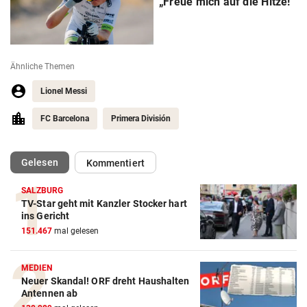
„Freue mich auf die Hitze!“
Ähnliche Themen
Lionel Messi
FC Barcelona
Primera División
(ausgewählt)
Gelesen
Kommentiert
SALZBURG
TV-Star geht mit Kanzler Stocker hart
Action-Cam Vergleich
ins Gericht
151.467
mal gelesen
ZUM VERGLEICH
Crosstrainer Vergleich
MEDIEN
Neuer Skandal! ORF dreht Haushalten
ZUM VERGLEICH
Antennen ab