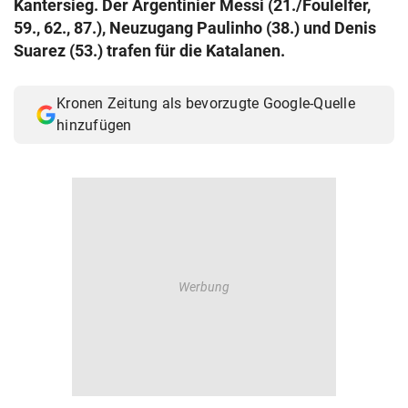
Kantersieg. Der Argentinier Messi (21./Foulelfer,
© Krone Multimedia GmbH & Co KG 2026
59., 62., 87.), Neuzugang Paulinho (38.) und Denis
Muthgasse 2, 1190 Wien
Suarez (53.) trafen für die Katalanen.
Kronen Zeitung als bevorzugte Google-Quelle
hinzufügen