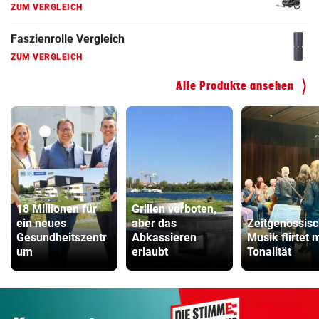
ZUM VERGLEICH
Kinderfahrrad Vergleich
ZUM VERGLEICH
Alle Produkte ansehen
18 Millionen für
Grillen verboten,
ein neues
aber das
Zeitgenössis
Gesundheitszentr
Abkassieren
Musik flirtet m
um
erlaubt
Tonalität