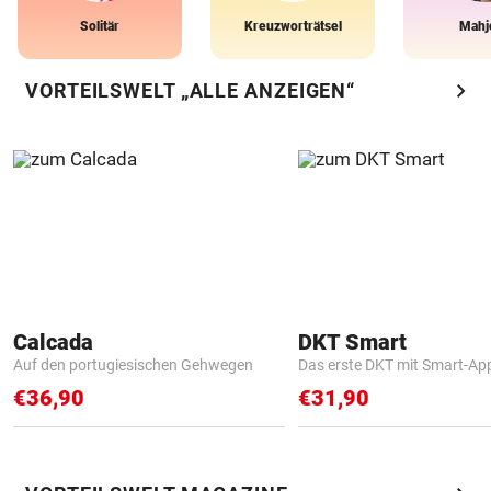
Solitär
Kreuzworträtsel
Mahj
chevron_right
VORTEILSWELT „ALLE ANZEIGEN“
Calcada
DKT Smart
Auf den portugiesischen Gehwegen
Das erste DKT mit Smart-Ap
€36,90
€31,90