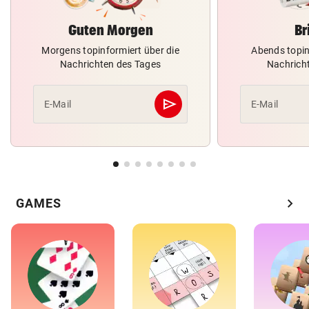
Guten Morgen
Br
Morgens topinformiert über die
Abends topin
Nachrichten des Tages
Nachrich
send
E-Mail
E-Mail
Abschicken
chevron_right
GAMES