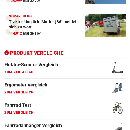
130.909
mal gelesen
E-Bike Vergleich
ZUM VERGLEICH
VORARLBERG
Traktor-Unglück: Mutter (36) meldet
Elektro-Scooter Vergleich
sich zu Wort
ZUM VERGLEICH
114.012
mal gelesen
Ergometer Vergleich
ZUM VERGLEICH
PRODUKT VERGLEICHE
Fahrrad Test
ZUM VERGLEICH
Fahrradanhänger Vergleich
ZUM VERGLEICH
Faszienrolle Vergleich
ZUM VERGLEICH
Hoverboard Vergleich