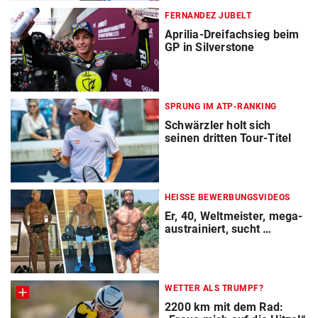
FERNANDEZ JUBELT
Aprilia-Dreifachsieg beim
GP in Silverstone
SPRUNG IM ATP-RANKING
Schwärzler holt sich
seinen dritten Tour-Titel
HEISSE BEWERBUNGSVIDEOS
Er, 40, Weltmeister, mega-
austrainiert, sucht …
WETTER ALS TRUMPF?
2200 km mit dem Rad: