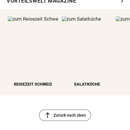
chevron_right
VORTEILSWELT MAGAZINE
REISEZEIT SCHWEIZ
SALATKÜCHE
north
Zurück nach oben