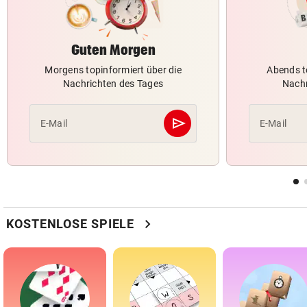
Guten Morgen
Morgens topinformiert über die
Abends t
Nachrichten des Tages
Nachr
send
E-Mail
E-Mail
Abschicken
chevron_right
KOSTENLOSE SPIELE