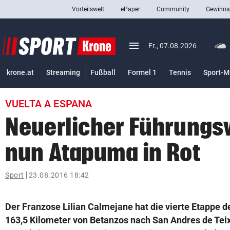
Vorteilswelt
ePaper
Community
Gewinns
close
Schließen
menu
Menü aufklappen
Fr., 07.08.2026
Abonnieren
krone.at
Streaming
Fußball
Formel 1
Tennis
Sport-M
account_circle
arrow_right
Anmelden
VUELTA A ESPANA
pin_drop
arrow_right
Bundesland auswäh
Wien
Neuerlicher Führungs
bookmark
Merkliste
nun Atapuma in Rot
Suchbegriff
Sport
23.08.2016 18:42
search
eingeben
Der Franzose Lilian Calmejane hat die vierte Etappe d
163,5 Kilometer von Betanzos nach San Andres de Tei