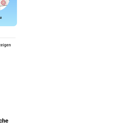
u
Snake
zeigen
che
Janod Ameisen-Kugelbahn
Motorikspielzeug aus Holz