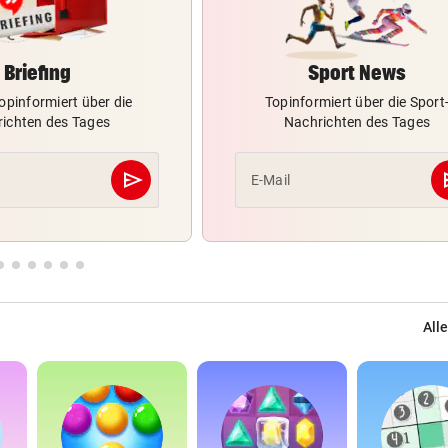
Briefing
Sport News
opinformiert über die
Topinformiert über die Sport
ichten des Tages
Nachrichten des Tages
send
s
E-Mail
Abschicken
Alle