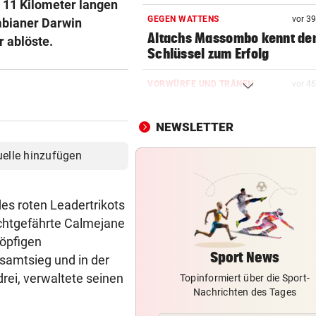
 11 Kilometer langen
GEGEN WATTENS
vor 3
mbianer Darwin
Altachs Massombo kennt de
 ablöste.
Schlüssel zum Erfolg
VORWÜRFE UND TRÄNEN
vor 4
Ex-Weltmeisterin: „Dann wä
heute gelähmt!“
NEWSLETTER
KÄRNTNERIN IN DEN USA
uelle hinzufügen
Kurios! WM-Starterin lernte 
Youtube das Gehen
des roten Leadertrikots
NACH OLYMPIA-TEILNAHME
uchtgefährte Calmejane
ÖSV-Rücktritt fix: „Feuer br
köpfigen
nicht mehr!“
Sport News
samtsieg und in der
ei, verwaltete seinen
Topinformiert über die Sport-
EISHOCKEY-TRANSFER
Nachrichten des Tages
Meister 99ers komplettiert 
Abwehr-Puzzle