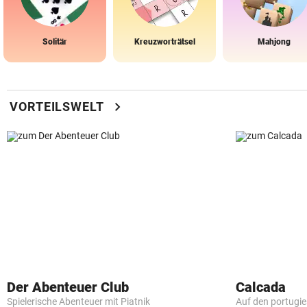
Solitär
Kreuzworträtsel
Mahjong
chevron_right
VORTEILSWELT
Der Abenteuer Club
Calcada
Spielerische Abenteuer mit Piatnik
Auf den portugi