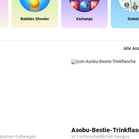
Bubbles Shooter
Exchange
Sudok
Alle An
Asobu-Bestie-Trinkflas
esischen Gehwegen
In 3 unterschiedlichen Designs