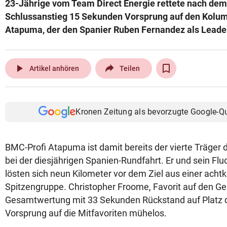
23-Jährige vom Team Direct Energie rettete nach dem
© Krone Multimedia GmbH & Co KG 2026
Schlussanstieg 15 Sekunden Vorsprung auf den Kolu
Muthgasse 2, 1190 Wien
Atapuma, der den Spanier Ruben Fernandez als Leader
play_arrow
Artikel anhören
Teilen
Kronen Zeitung als bevorzugte Google-Q
BMC-Profi Atapuma ist damit bereits der vierte Träger 
bei der diesjährigen Spanien-Rundfahrt. Er und sein Fl
lösten sich neun Kilometer vor dem Ziel aus einer acht
Spitzengruppe. Christopher Froome, Favorit auf den Ge
Gesamtwertung mit 33 Sekunden Rückstand auf Platz dr
Vorsprung auf die Mitfavoriten mühelos.