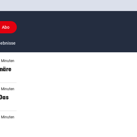
Abo
y
gebnisse
US-Sport
9 Minuten
onäre
3 Minuten
„Das
4 Minuten