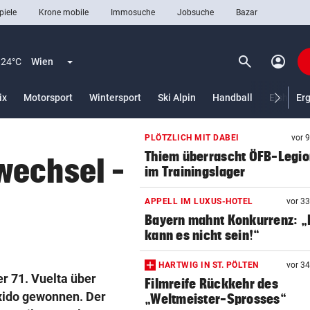
piele
Krone mobile
Immosuche
Jobsuche
Bazar
search
account_circle
Menü aufklappen
Suchen
24°C
Wien
ix
Motorsport
Wintersport
Ski Alpin
Handball
Eishocke
Er
PLÖTZLICH MIT DABEI
vor 
len
Thiem überrascht ÖFB-Legi
wechsel –
im Trainingslager
APPELL IM LUXUS-HOTEL
vor 3
Bayern mahnt Konkurrenz: 
kann es nicht sein!“
HARTWIG IN ST. PÖLTEN
vor 3
er 71. Vuelta über
Filmreife Rückkehr des
xido gewonnen. Der
„Weltmeister-Sprosses“