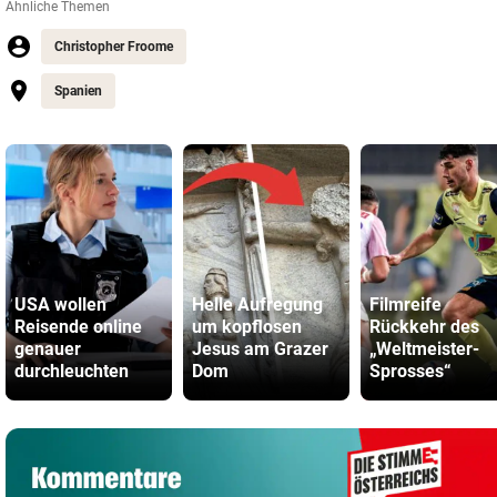
Ähnliche Themen
Christopher Froome
Spanien
USA wollen
Helle Aufregung
Filmreife
Reisende online
um kopflosen
Rückkehr des
genauer
Jesus am Grazer
„Weltmeister-
durchleuchten
Dom
Sprosses“