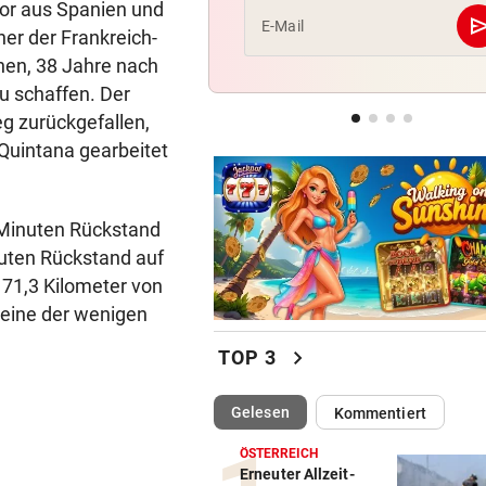
dor aus Spanien und
se
E-Mail
er der Frankreich-
FUSSBALL-WELT ENTZWEIT
nen, 38 Jahre nach
Überraschende Unterstützun
u schaffen. Der
Gianni Infantino
g zurückgefallen,
NACH REGENPAUSE
Quintana gearbeitet
Wer auf die Fortsetzung der
Salzburg-Partie pochte
9 Minuten Rückstand
nuten Rückstand auf
171,3 Kilometer von
s eine der wenigen
chevron_right
TOP 3
(ausgewählt)
Gelesen
Kommentiert
ÖSTERREICH
Erneuter Allzeit-