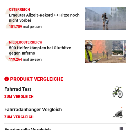
Crosstrainer Vergleich
ÖSTERREICH
Erneuter Allzeit-Rekord ++ Hitze noch
ZUM VERGLEICH
nicht vorbei
151.759
mal gelesen
E-Bike Vergleich
ZUM VERGLEICH
NIEDERÖSTERREICH
500 Helfer kämpfen bei Gluthitze
Elektro-Scooter Vergleich
gegen Inferno
ZUM VERGLEICH
119.264
mal gelesen
Ergometer Vergleich
ZUM VERGLEICH
PRODUKT VERGLEICHE
Fahrrad Test
ZUM VERGLEICH
Fahrradanhänger Vergleich
ZUM VERGLEICH
Faszienrolle Vergleich