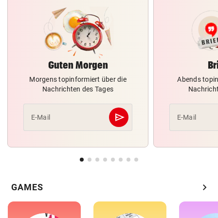
Guten Morgen
Br
Morgens topinformiert über die
Abends topin
Nachrichten des Tages
Nachrich
send
E-Mail
E-Mail
Abschicken
chevron_right
GAMES