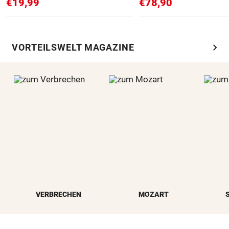
€19,99
€78,90
chevron_right
VORTEILSWELT MAGAZINE
VERBRECHEN
MOZART