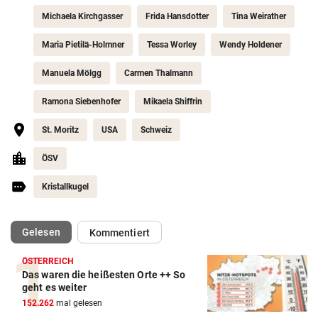
Michaela Kirchgasser
Frida Hansdotter
Tina Weirather
Maria Pietilä-Holmner
Tessa Worley
Wendy Holdener
Manuela Mölgg
Carmen Thalmann
Ramona Siebenhofer
Mikaela Shiffrin
St. Moritz
USA
Schweiz
ÖSV
Kristallkugel
(ausgewählt)
Gelesen
Kommentiert
ÖSTERREICH
Das waren die heißesten Orte ++ So
Action-Cam Vergleich
geht es weiter
152.262
mal gelesen
ZUM VERGLEICH