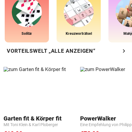
Solitär
Kreuzworträtsel
Mahj
chevron_right
VORTEILSWELT „ALLE ANZEIGEN“
Garten fit & Körper fit
PowerWalker
Mit Toni Klein & Karl Ploberger
Eine Empfehlung von Philip