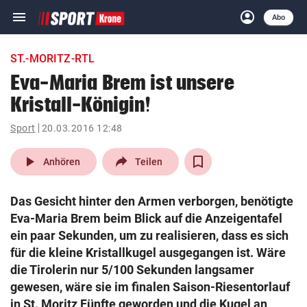
menu
account_circle
Navigation
Anmelden
Abo
close
Schließen
ein-/ausklappen
ST.-MORITZ-RTL
Abonnieren
Eva-Maria Brem ist unsere
Kristall-Königin!
account_circle
arrow_right
Anmelden
Sport
20.03.2016 12:48
pin_drop
arrow_right
Bundesland auswäh
Wien
play_arrow
Anhören
Teilen
bookmark
Merkliste
Das Gesicht hinter den Armen verborgen, benötigte
Eva-Maria Brem beim Blick auf die Anzeigentafel
Suchbegriff
ein paar Sekunden, um zu realisieren, dass es sich
search
eingeben
für die kleine Kristallkugel ausgegangen ist. Wäre
die Tirolerin nur 5/100 Sekunden langsamer
gewesen, wäre sie im finalen Saison-Riesentorlauf
in St. Moritz Fünfte geworden und die Kugel an