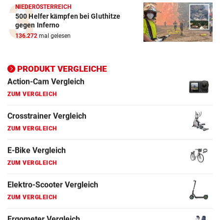
Crosstrainer Vergleich
NIEDERÖSTERREICH
ZUM VERGLEICH
500 Helfer kämpfen bei Gluthitze
gegen Inferno
E-Bike Vergleich
136.272
mal gelesen
ZUM VERGLEICH
PRODUKT VERGLEICHE
Elektro-Scooter Vergleich
ZUM VERGLEICH
Ergometer Vergleich
ZUM VERGLEICH
Fahrrad Test
ZUM VERGLEICH
Fahrradanhänger Vergleich
ZUM VERGLEICH
Faszienrolle Vergleich