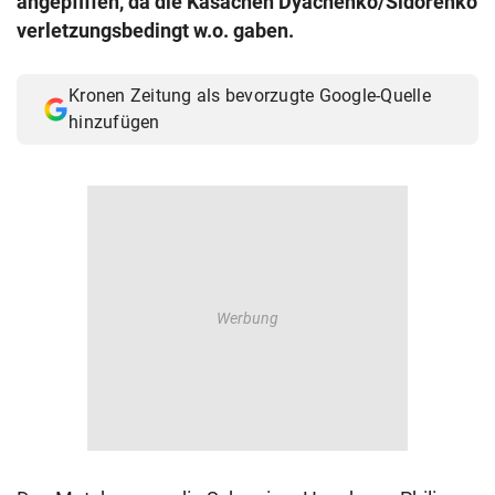
angepfiffen, da die Kasachen Dyachenko/Sidorenko
© Krone Multimedia GmbH & Co KG 2026
verletzungsbedingt w.o. gaben.
Muthgasse 2, 1190 Wien
Kronen Zeitung als bevorzugte Google-Quelle
hinzufügen