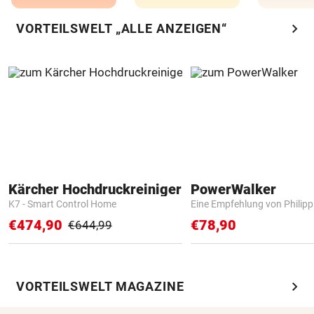
chevron_right
VORTEILSWELT „ALLE ANZEIGEN“
Kärcher Hochdruckreiniger
PowerWalker
K7 - Smart Control Home
Eine Empfehlung von Philip
€474,90
€78,90
€644,99
chevron_right
VORTEILSWELT MAGAZINE