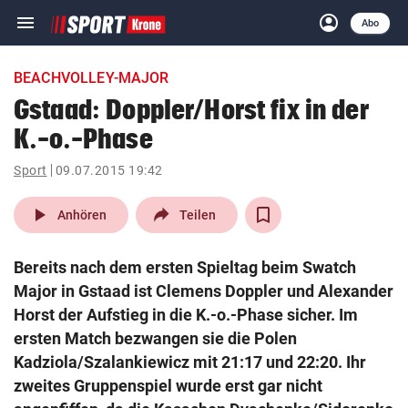
menu
account_circle
Navigation
Anmelden
Abo
close
Schließen
ein-/ausklappen
BEACHVOLLEY-MAJOR
Abonnieren
Gstaad: Doppler/Horst fix in der
K.-o.-Phase
account_circle
arrow_right
Anmelden
Sport
09.07.2015 19:42
pin_drop
arrow_right
Bundesland auswäh
Wien
play_arrow
Anhören
Teilen
bookmark
Merkliste
Bereits nach dem ersten Spieltag beim Swatch
Major in Gstaad ist Clemens Doppler und Alexander
Suchbegriff
Horst der Aufstieg in die K.-o.-Phase sicher. Im
search
eingeben
ersten Match bezwangen sie die Polen
Kadziola/Szalankiewicz mit 21:17 und 22:20. Ihr
zweites Gruppenspiel wurde erst gar nicht