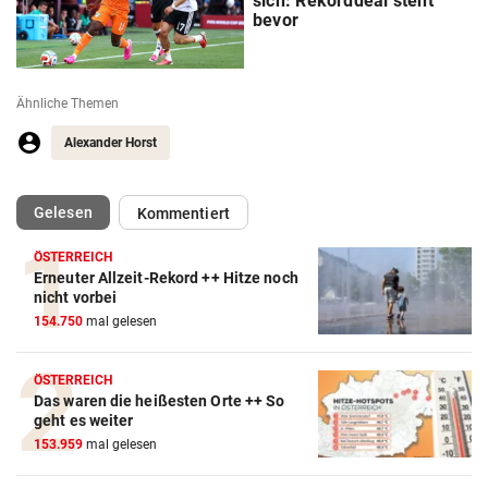
sich: Rekorddeal steht
bevor
Ähnliche Themen
Alexander Horst
(ausgewählt)
Gelesen
Kommentiert
ÖSTERREICH
Erneuter Allzeit-Rekord ++ Hitze noch
nicht vorbei
154.750
mal gelesen
ÖSTERREICH
Das waren die heißesten Orte ++ So
Action-Cam Vergleich
geht es weiter
ZUM VERGLEICH
153.959
mal gelesen