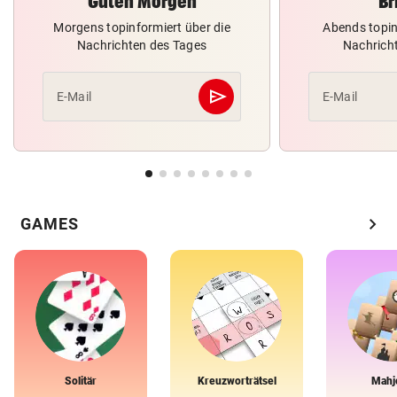
Guten Morgen
Br
Morgens topinformiert über die
Abends topin
Nachrichten des Tages
Nachrich
send
E-Mail
E-Mail
Abschicken
chevron_right
GAMES
Solitär
Kreuzworträtsel
Mahj