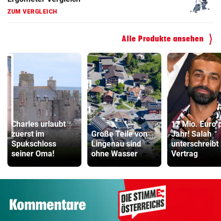
ZUM VERGLEICH
Hoverboard Vergleich
ZUM VERGLEICH
Alle Produkte ansehen
Kinderfahrrad Vergleich
ZUM VERGLEICH
Charles urlaubt
17 Mio. Euro 
zuerst im
Große Teile von
Jahr! Salah
Spukschloss
Lingenau sind
unterschreibt
seiner Oma!
ohne Wasser
Vertrag