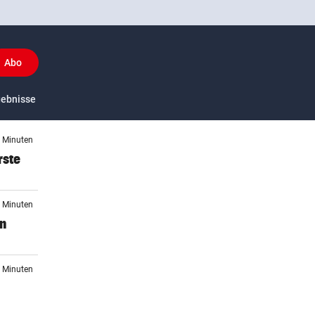
Abo
y
gebnisse
US-Sport
8 Minuten
rste
5 Minuten
en
7 Minuten