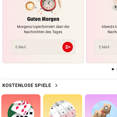
Guten Morgen
Morgens topinformiert über die
Abends t
Nachrichten des Tages
Nachr
send
E-Mail
E-Mail
Abschicken
chevron_right
KOSTENLOSE SPIELE