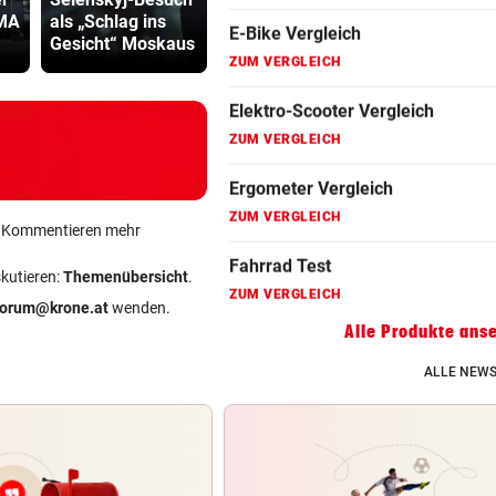
Fahrradanhänger Vergleich
 MA
als „Schlag ins
„Südsudan ist
Infantino-
Gesicht“ Moskaus
vergessen“
Mitarbeiter
ZUM VERGLEICH
Faszienrolle Vergleich
ZUM VERGLEICH
Hoverboard Vergleich
ZUM VERGLEICH
ein Kommentieren mehr
Kinderfahrrad Vergleich
skutieren:
Themenübersicht
.
ZUM VERGLEICH
forum@krone.at
wenden.
Alle Produkte ans
ALLE NEWS