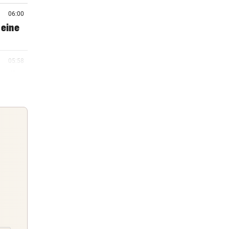
06:00
 eine
05:58
ell,
05:40
05:33
n
Guten Morgen
Morgens topinformiert über die
05:19
Nachrichten des Tages