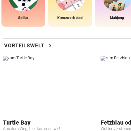
Solitär
Kreuzworträtsel
Mahjong
chevron_right
VORTEILSWELT
Turtle Bay
Fetzblau o
Aus dem Weg, hier kommen wir!
Wetter verstehen 