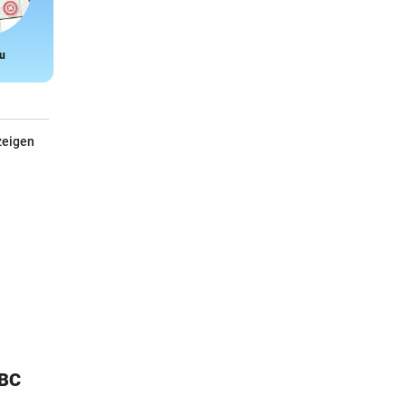
u
Snake
zeigen
ABC
Kärcher Hochdruckreiniger
K7 - Smart Control Home