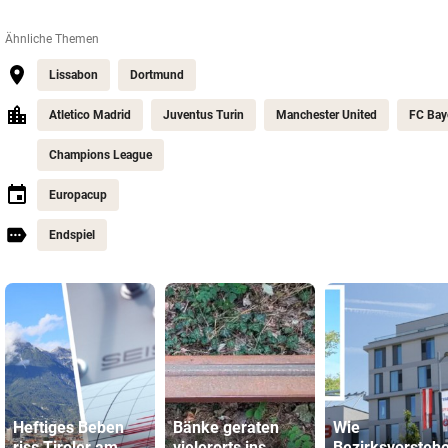
Ähnliche Themen
Lissabon
Dortmund
Atletico Madrid
Juventus Turin
Manchester United
FC Bay
Champions League
Europacup
Endspiel
Heftiges Beben
Bänke geraten
Wie
riss Tiroler am
vielerorts ins
Bezirksvorsteh