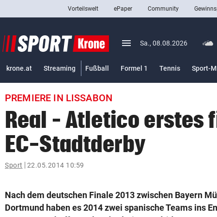
Vorteilswelt
ePaper
Community
Gewinns
close
Schließen
menu
Menü aufklappen
Sa., 08.08.2026
Abonnieren
krone.at
Streaming
Fußball
Formel 1
Tennis
Sport-M
account_circle
arrow_right
Anmelden
PREMIERE IN LISSABON
pin_drop
arrow_right
Bundesland auswäh
Wien
Real – Atletico erstes 
bookmark
Merkliste
EC-Stadtderby
Suchbegriff
Sport
22.05.2014 10:59
search
eingeben
Nach dem deutschen Finale 2013 zwischen Bayern Mü
Dortmund haben es 2014 zwei spanische Teams ins E