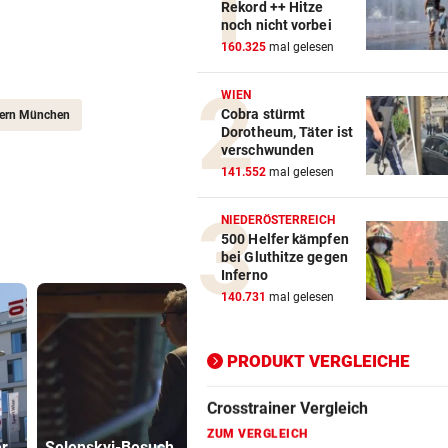
Rekord ++ Hitze
noch nicht vorbei
Action-Cam Vergleich
160.325
mal gelesen
ZUM VERGLEICH
WIEN
Cobra stürmt
Crosstrainer Vergleich
ern München
Dorotheum, Täter ist
ZUM VERGLEICH
verschwunden
141.552
mal gelesen
E-Bike Vergleich
ZUM VERGLEICH
NIEDERÖSTERREICH
500 Helfer kämpfen
Elektro-Scooter Vergleich
bei Gluthitze gegen
Inferno
ZUM VERGLEICH
140.731
mal gelesen
Ergometer Vergleich
ZUM VERGLEICH
PRODUKT VERGLEICHE
Fahrrad Test
ZUM VERGLEICH
Arzt auf
Verdächtig
er
Selenskyj-Besuch
Auslandsmission:
Zahlungen 