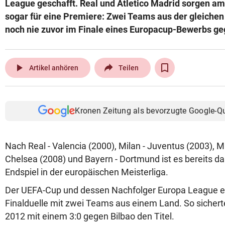
League geschafft. Real und Atletico Madrid sorgen a
© Krone Multimedia GmbH & Co KG 2026
sogar für eine Premiere: Zwei Teams aus der gleichen
Muthgasse 2, 1190 Wien
noch nie zuvor im Finale eines Europacup-Bewerbs ge
play_arrow
Artikel anhören
Teilen
Kronen Zeitung als bevorzugte Google-Q
Nach Real - Valencia (2000), Milan - Juventus (2003), 
Chelsea (2008) und Bayern - Dortmund ist es bereits da
Endspiel in der europäischen Meisterliga.
Der UEFA-Cup und dessen Nachfolger Europa League er
Finalduelle mit zwei Teams aus einem Land. So sicherte
2012 mit einem 3:0 gegen Bilbao den Titel.