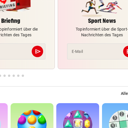
Briefing
Sport News
opinformiert über die
Topinformiert über die Sport
ichten des Tages
Nachrichten des Tages
send
s
E-Mail
Abschicken
Alle