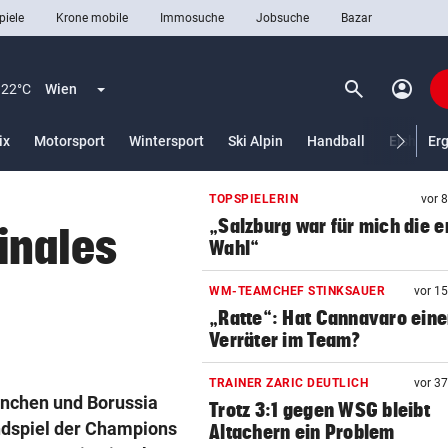
piele
Krone mobile
Immosuche
Jobsuche
Bazar
search
account_circle
Menü aufklappen
Suchen
22°C
Wien
ix
Motorsport
Wintersport
Ski Alpin
Handball
Eishocke
Er
TOPSPIELERIN
vor 
len
„Salzburg war für mich die e
finales
Wahl“
WM-TEAMCHEF STINKSAUER
vor 1
„Ratte“: Hat Cannavaro ein
Verräter im Team?
TRAINER ZARIC DEUTLICH
vor 3
nchen und Borussia
Trotz 3:1 gegen WSG bleibt
ndspiel der Champions
Altachern ein Problem