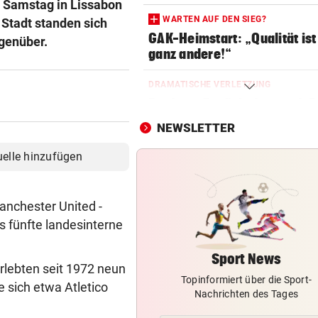
m Samstag in Lissabon
WARTEN AUF DEN SIEG?
 Stadt standen sich
GAK-Heimstart: „Qualität ist
genüber.
ganz andere!“
DRAMATISCHE VERLETZUNG
Bochum-Profi drohte nach Du
Bein zu verlieren
NEWSLETTER
SKURRILES SPIEL
uelle hinzufügen
Zwangspause: „Seltsam! So
etwas kommt nie vor“
Manchester United -
FLUCH DER KARIBIK
s fünfte landesinterne
Rückschlag kam für „Captai
Colin“ im Zeitfahren
Sport News
lebten seit 1972 neun
Topinformiert über die Sport-
UEFA BESTÄTIGT:
 sich etwa Atletico
Nachrichten des Tages
Verdächtige Zahlungen an
Infantino-Mitarbeiterin