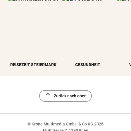
REISEZEIT STEIERMARK
GESUNDHEIT
north
Zurück nach oben
© Krone Multimedia GmbH & Co KG 2026
Muthgasse 2, 1190 Wien