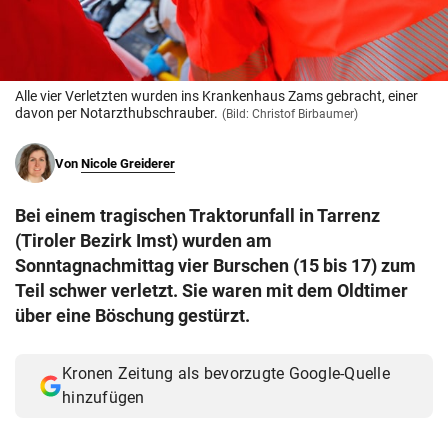
© Krone Multimedia GmbH & Co KG 2026
Muthgasse 2, 1190 Wien
Alle vier Verletzten wurden ins Krankenhaus Zams gebracht, einer
davon per Notarzthubschrauber.
(Bild: Christof Birbaumer)
Von
Nicole Greiderer
Bei einem tragischen Traktorunfall in Tarrenz
(Tiroler Bezirk Imst) wurden am
Sonntagnachmittag vier Burschen (15 bis 17) zum
Teil schwer verletzt. Sie waren mit dem Oldtimer
über eine Böschung gestürzt.
Kronen Zeitung als bevorzugte Google-Quelle
hinzufügen