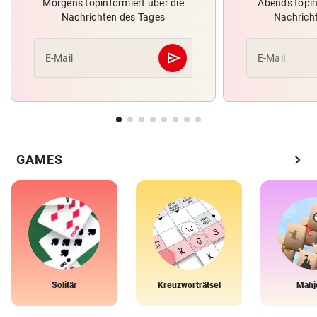
Morgens topinformiert über die
Abends topin
Nachrichten des Tages
Nachrich
send
E-Mail
E-Mail
Abschicken
chevron_right
GAMES
Solitär
Kreuzworträtsel
Mahj