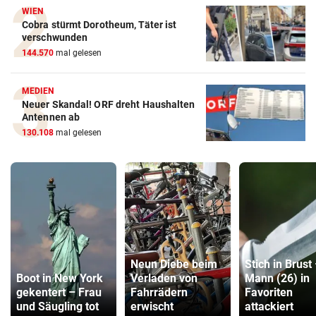
WIEN
Cobra stürmt Dorotheum, Täter ist
verschwunden
144.570
mal gelesen
MEDIEN
Neuer Skandal! ORF dreht Haushalten
Antennen ab
130.108
mal gelesen
Neun Diebe beim
Stich in Brust
Boot in New York
Verladen von
Mann (26) in
gekentert – Frau
Fahrrädern
Favoriten
und Säugling tot
erwischt
attackiert