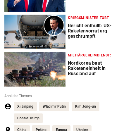
KRIEGSMINISTER TOBT
Bericht enthüllt: US-
Raketenvorrat arg
geschrumpft
MILITÄRGEHEIMDIENST:
Nordkorea baut
Raketeneinheit in
Russland auf
Ähnliche Themen
Xi Jinping
Wladimir Putin
Kim Jong-un
Donald Trump
China
Peking
Europa
Ukraine