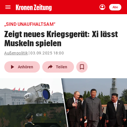
menu
account_circle
Navigation
Anmelden
Abo
close
Schließen
ein-/ausklappen
„SIND UNAUFHALTSAM“
Abonnieren
Zeigt neues Kriegsgerät: Xi lässt
Muskeln spielen
account_circle
arrow_right
Anmelden
Außenpolitik
03.09.2025 18:00
pin_drop
arrow_right
Bundesland auswäh
Wien
play_arrow
Anhören
Teilen
bookmark
Merkliste
Suchbegriff
search
eingeben