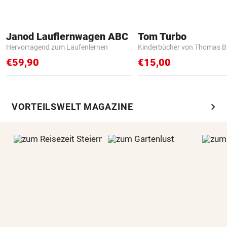
Janod Lauflernwagen ABC
Tom Turbo
Hervorragend zum Laufenlernen
Kinderbücher von Thomas B
€59,90
€15,00
chevron_right
VORTEILSWELT MAGAZINE