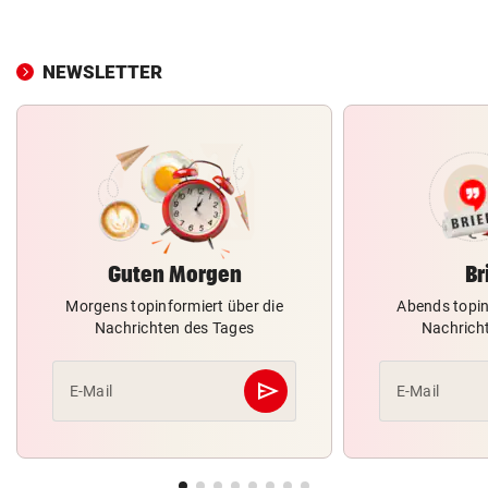
NEWSLETTER
Guten Morgen
Br
Morgens topinformiert über die
Abends topin
Nachrichten des Tages
Nachrich
send
E-Mail
E-Mail
Abschicken