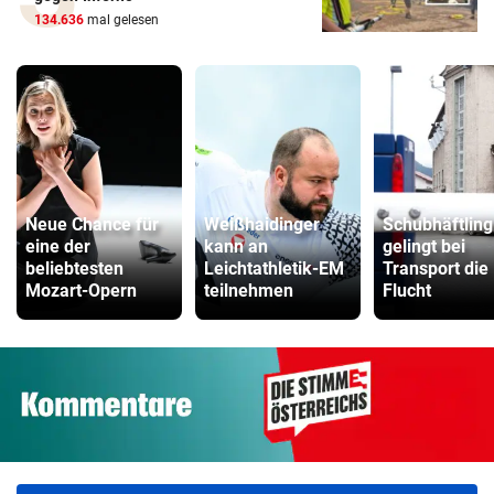
134.636
mal gelesen
Neue Chance für
Weißhaidinger
Schubhäftling
eine der
kann an
gelingt bei
beliebtesten
Leichtathletik-EM
Transport die
Mozart-Opern
teilnehmen
Flucht