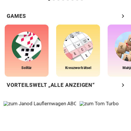
chevron_right
GAMES
Solitär
Kreuzworträtsel
Mahj
chevron_right
VORTEILSWELT „ALLE ANZEIGEN“