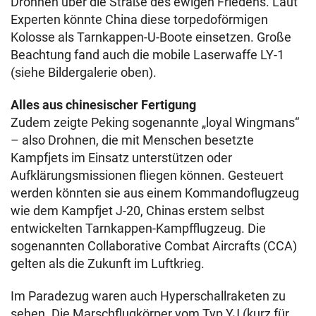
Drohnen über die Straße des ewigen Friedens. Laut
Experten könnte China diese torpedoförmigen
Kolosse als Tarnkappen-U-Boote einsetzen. Große
Beachtung fand auch die mobile Laserwaffe LY-1
(siehe Bildergalerie oben).
Alles aus chinesischer Fertigung
Zudem zeigte Peking sogenannte „loyal Wingmans“
– also Drohnen, die mit Menschen besetzte
Kampfjets im Einsatz unterstützen oder
Aufklärungsmissionen fliegen können. Gesteuert
werden könnten sie aus einem Kommandoflugzeug
wie dem Kampfjet J-20, Chinas erstem selbst
entwickelten Tarnkappen-Kampfflugzeug. Die
sogenannten Collaborative Combat Aircrafts (CCA)
gelten als die Zukunft im Luftkrieg.
Im Paradezug waren auch Hyperschallraketen zu
sehen. Die Marschflugkörper vom Typ YJ (kurz für