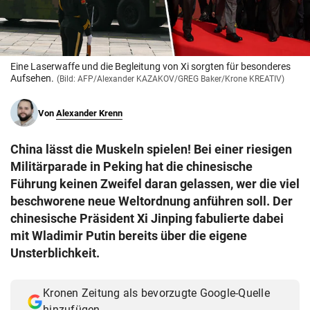
© Krone Multimedia GmbH & Co KG 2026
Muthgasse 2, 1190 Wien
Eine Laserwaffe und die Begleitung von Xi sorgten für besonderes
Aufsehen.
(Bild: AFP/Alexander KAZAKOV/GREG Baker/Krone KREATIV)
Von
Alexander Krenn
China lässt die Muskeln spielen! Bei einer riesigen
Militärparade in Peking hat die chinesische
Führung keinen Zweifel daran gelassen, wer die viel
beschworene neue Weltordnung anführen soll. Der
chinesische Präsident Xi Jinping fabulierte dabei
mit Wladimir Putin bereits über die eigene
Unsterblichkeit.
Kronen Zeitung als bevorzugte Google-Quelle
hinzufügen