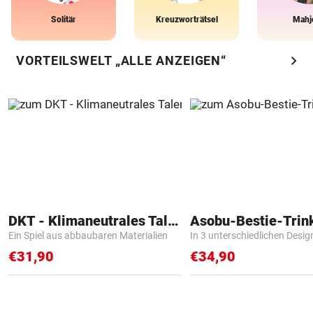
Solitär
Kreuzworträtsel
Mahj
chevron_right
VORTEILSWELT „ALLE ANZEIGEN“
DKT - Klimaneutrales Talent
Asobu-Bestie-Trin
Ein Spiel aus abbaubaren Materialien
In 3 unterschiedlichen Desig
€31,90
€34,90