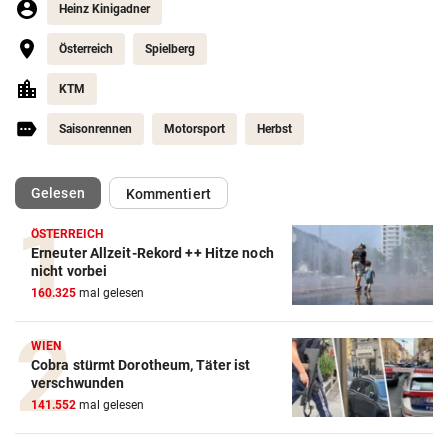
Heinz Kinigadner
Österreich
Spielberg
KTM
Saisonrennen
Motorsport
Herbst
(ausgewählt)
Gelesen
Kommentiert
ÖSTERREICH
Erneuter Allzeit-Rekord ++ Hitze noch
nicht vorbei
160.325
mal gelesen
WIEN
Action-Cam Vergleich
Cobra stürmt Dorotheum, Täter ist
verschwunden
ZUM VERGLEICH
141.552
mal gelesen
Crosstrainer Vergleich