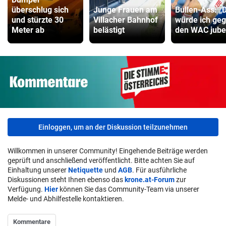
überschlug sich
Junge Frauen am
Bullen-Ass: „
und stürzte 30
Villacher Bahnhof
würde ich ge
Meter ab
belästigt
den WAC jube
Einloggen, um an der Diskussion teilzunehmen
Willkommen in unserer Community! Eingehende Beiträge werden
geprüft und anschließend veröffentlicht. Bitte achten Sie auf
Einhaltung unserer
Netiquette
und
AGB
. Für ausführliche
Diskussionen steht Ihnen ebenso das
krone.at-Forum
zur
Verfügung.
Hier
können Sie das Community-Team via unserer
Melde- und Abhilfestelle kontaktieren.