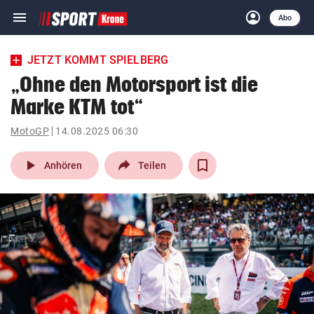
menu
account_circle
Navigation
Anmelden
Abo
close
Schließen
ein-/ausklappen
JETZT KOMMT SPIELBERG
Abonnieren
„Ohne den Motorsport ist die
Marke KTM tot“
account_circle
arrow_right
Anmelden
MotoGP
14.08.2025 06:30
pin_drop
arrow_right
Bundesland auswäh
Wien
play_arrow
Anhören
Teilen
bookmark
Merkliste
Suchbegriff
search
eingeben