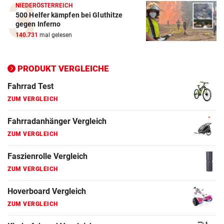
ZUM VERGLEICH
NIEDERÖSTERREICH
500 Helfer kämpfen bei Gluthitze
gegen Inferno
E-Bike Vergleich
140.731
mal gelesen
ZUM VERGLEICH
Elektro-Scooter Vergleich
PRODUKT VERGLEICHE
ZUM VERGLEICH
Ergometer Vergleich
ZUM VERGLEICH
Fahrrad Test
ZUM VERGLEICH
Fahrradanhänger Vergleich
ZUM VERGLEICH
Faszienrolle Vergleich
ZUM VERGLEICH