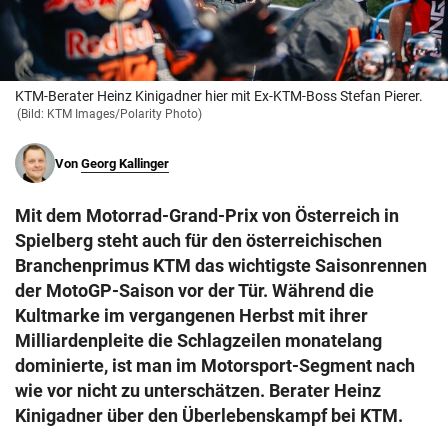
© Krone Multimedia GmbH & Co KG 2026
Muthgasse 2, 1190 Wien
KTM-Berater Heinz Kinigadner hier mit Ex-KTM-Boss Stefan Pierer.
(Bild: KTM Images/Polarity Photo)
Von
Georg Kallinger
Mit dem Motorrad-Grand-Prix von Österreich in
Spielberg steht auch für den österreichischen
Branchenprimus KTM das wichtigste Saisonrennen
der MotoGP-Saison vor der Tür. Während die
Kultmarke im vergangenen Herbst mit ihrer
Milliardenpleite die Schlagzeilen monatelang
dominierte, ist man im Motorsport-Segment nach
wie vor nicht zu unterschätzen. Berater Heinz
Kinigadner über den Überlebenskampf bei KTM.