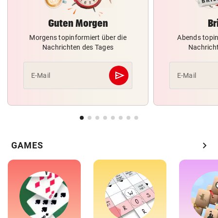
Guten Morgen
Br
Morgens topinformiert über die
Abends topin
Nachrichten des Tages
Nachrich
send
E-Mail
E-Mail
Abschicken
chevron_right
GAMES