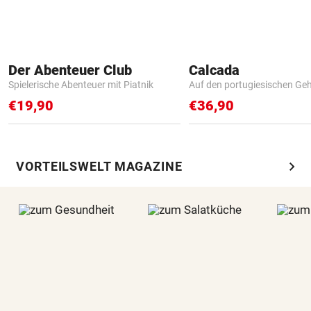
Der Abenteuer Club
Calcada
Spielerische Abenteuer mit Piatnik
Auf den portugiesischen G
€19,90
€36,90
chevron_right
VORTEILSWELT MAGAZINE