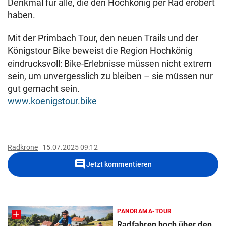
Denkmal für alle, die den Hochkönig per Rad erobert
haben.
Mit der Primbach Tour, den neuen Trails und der
Königstour Bike beweist die Region Hochkönig
eindrucksvoll: Bike-Erlebnisse müssen nicht extrem
sein, um unvergesslich zu bleiben – sie müssen nur
gut gemacht sein.
www.koenigstour.bike
Radkrone
15.07.2025 09:12
comment
Jetzt kommentieren
PANORAMA-TOUR
Radfahren hoch über den