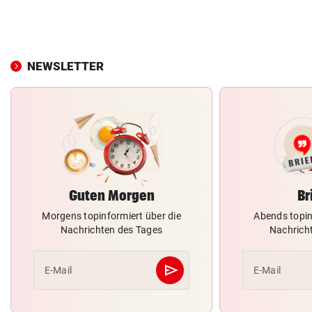
NEWSLETTER
Guten Morgen
Br
Morgens topinformiert über die
Abends topin
Nachrichten des Tages
Nachrich
send
E-Mail
E-Mail
Abschicken