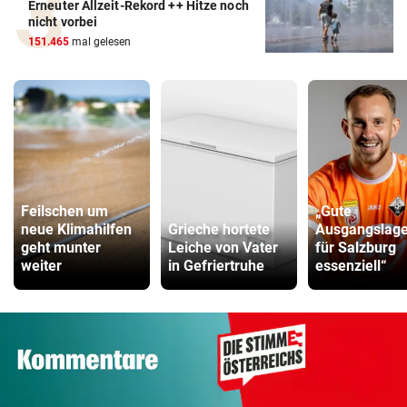
Erneuter Allzeit-Rekord ++ Hitze noch
nicht vorbei
151.465
mal gelesen
Feilschen um
„Gute
neue Klimahilfen
Grieche hortete
Ausgangslage 
geht munter
Leiche von Vater
für Salzburg
weiter
in Gefriertruhe
essenziell“