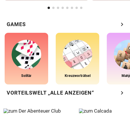
chevron_right
GAMES
Solitär
Kreuzworträtsel
Mahj
chevron_right
VORTEILSWELT „ALLE ANZEIGEN“