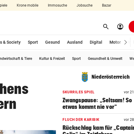
piele
Krone mobile
Immosuche
Jobsuche
Bazar
search
account_circle
Menü aufklappen
Suchen
s & Society
Sport
Gesund
Ausland
Digital
Motor
Wir
ndwirtschaft & Tiere
Kultur & Freizeit
Sport
Gesundheit & Umwelt
We
len
Niederösterreich
chens
SKURRILES SPIEL
vor 2
ern
Zwangspause: „Seltsam! So
etwas kommt nie vor“
FLUCH DER KARIBIK
vor 2
Rückschlag kam für „Captai