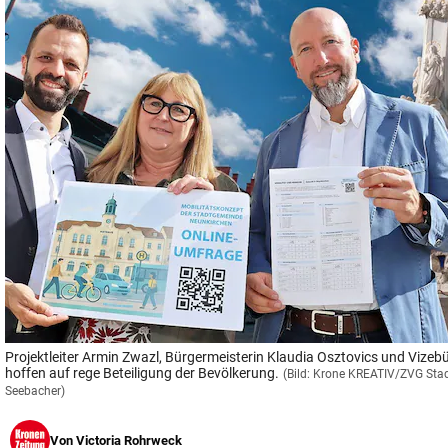
© Krone Multimedia GmbH & Co KG 2026
Muthgasse 2, 1190 Wien
Projektleiter Armin Zwazl, Bürgermeisterin Klaudia Osztovics und Vize
hoffen auf rege Beteiligung der Bevölkerung.
(Bild: Krone KREATIV/ZVG Sta
Seebacher)
Von
Victoria Rohrweck