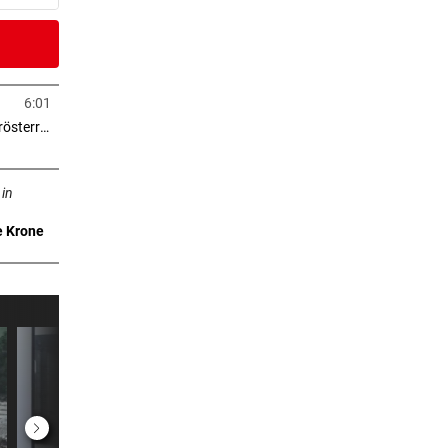
er Stunde
y an
6:01
in neuem Tab öffnen
> 2.000 Eigentumswohnungen in Niederösterreich
er Stunde
neuem Tab öffnen
ame,
 in
e Krone
er Stunde
eit
er Stunde
etzt:
er Stunde