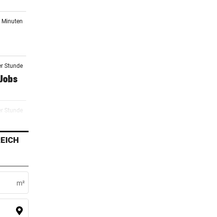
2 Minuten
er Stunde
-Jobs
er Stunde
tes
EICH
er Stunde
ben in
m²
er Stunde
nk die