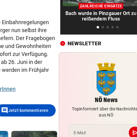
Präventivhaft für Gefährder,
ZAHLREICHE EINSÄTZE
soll abschieben
Bach wurde in Pinzgauer Ort zu
reißendem Fluss
HEIL KEHRT HEIM
vor 
ge Einbahnregelungen
Pfeifkonzert? „Habe für den 
rger nun selbst ihre
alles gegeben!“
efern. Der Fragebogen
NEWSLETTER
sche und Gewohnheiten
LISL PERKAUS
vor 
ofort zur Verfügung.
Wienerin stieß vor 100 Jahre
b 26. Juni in der
Rekord für Ewigkeit
 werden im Frühjahr
NACH FRANKFURT-WECHSEL
vor 
Klepeisz: „Herausforderung,
rInnen
ich haben wollte“
NÖ News
ANDREAS HERZOG:
vor 
comment
Topinformiert über die Nachricht
Jetzt kommentieren
„Nur Pflicht erfüllt, brauche
aus NÖ
Ausrufezeichen!“
se
E-Mail
VERATSCHNIG GEGEN „EX“
vor 