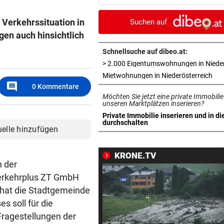
Bahn frei
 Verkehrssituation in
Suchen auf
POSSE UM ÖFB-CAMPUS
vor ein
en auch hinsichtlich
Wie Bezirksvorsteher Nevriv
der MA 7 scheitert
Schnellsuche auf dibeo.at:
4933,33 € VON BLINDEM
vor ein
in 
Mietwohnungen in Niederösterreich
comment
Grillhaus-Abzocke: Neuer N
0
Kommentare
Möchten Sie jetzt eine private Immobilie
und weiter geht‘s
unseren Marktplätzen inserieren?
Private Immobilie inserieren und in di
UMBAU IM STADION
vor ein
in neuem Tab öffnen
durchschalten
uelle hinzufügen
Druck kennt die SV Ried derz
einzig vom Klo
KRONE.TV
n der
TROTZDEM STARK BEI EM
vor ein
Verkehrplus ZT GmbH
Beim Spazieren am Kopf verl
 hat die Stadtgemeinde
„War echt blöd“
s soll für die
MARIO KUNASEK FORDERT:
vor ein
ragestellungen der