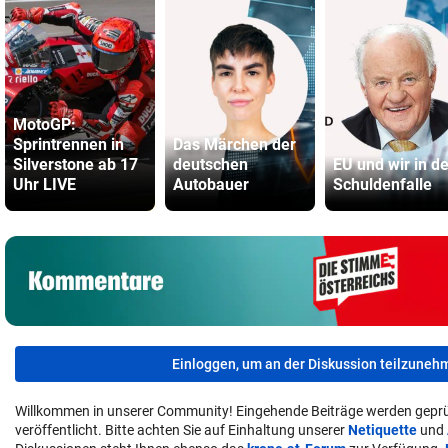
MotoGP:
Sprintrennen in
Das Märchen der
Silverstone ab 17
deutschen
EU und wir in de
Uhr LIVE
Autobauer
Schuldenfalle
Einloggen, um an der Diskussion teilzuneh
Willkommen in unserer Community! Eingehende Beiträge werden geprü
veröffentlicht. Bitte achten Sie auf Einhaltung unserer
Netiquette
und