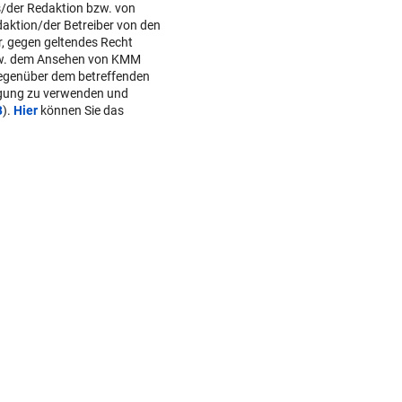
s/der Redaktion bzw. von
daktion/der Betreiber von den
r, gegen geltendes Recht
w. dem Ansehen von KMM
gegenüber dem betreffenden
lgung zu verwenden und
B
).
Hier
können Sie das