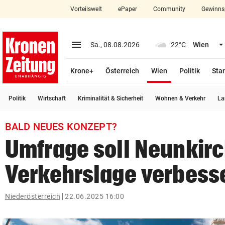
Vorteilswelt
ePaper
Community
Gewinns
close
Schließen
menu
Menü aufklappen
Sa., 08.08.2026
22°C
Wien
Abonnieren
(ausgewählt)
Krone+
Österreich
Wien
Politik
Star
account_circle
arrow_right
Anmelden
Politik
Wirtschaft
Kriminalität & Sicherheit
Wohnen & Verkehr
La
pin_drop
arrow_right
Bundesland auswäh
Wien
BALD NEUES KONZEPT?
bookmark
Merkliste
Umfrage soll Neunkir
Verkehrslage verbess
Suchbegriff
search
eingeben
Niederösterreich
22.06.2025 16:00