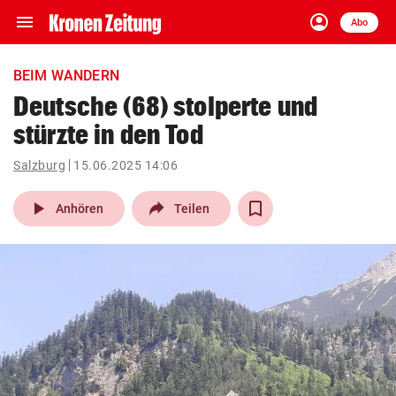
menu
account_circle
Navigation
Anmelden
Abo
close
Schließen
ein-/ausklappen
BEIM WANDERN
Abonnieren
Deutsche (68) stolperte und
stürzte in den Tod
account_circle
arrow_right
Anmelden
Salzburg
15.06.2025 14:06
pin_drop
arrow_right
Bundesland auswäh
Wien
play_arrow
Anhören
Teilen
bookmark
Merkliste
Suchbegriff
search
eingeben