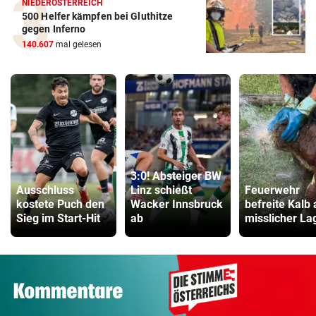
NIEDERÖSTERREICH
500 Helfer kämpfen bei Gluthitze
gegen Inferno
140.607
mal gelesen
3:0! Absteiger BW
Ausschluss
Linz schießt
Feuerwehr
kostete Puch den
Wacker Innsbruck
befreite Kalb
Sieg im Start-Hit
ab
misslicher La