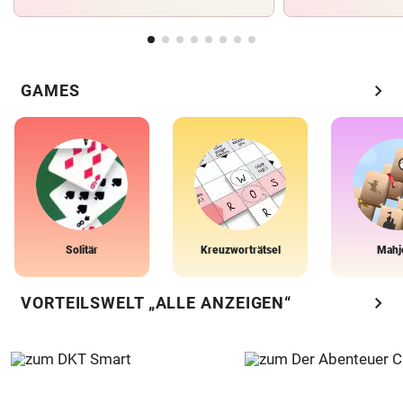
chevron_right
GAMES
Solitär
Kreuzworträtsel
Mahj
chevron_right
VORTEILSWELT „ALLE ANZEIGEN“