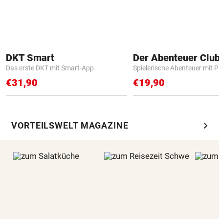
DKT Smart
Der Abenteuer Clu
Das erste DKT mit Smart-App
Spielerische Abenteuer mit P
€31,90
€19,90
chevron_right
VORTEILSWELT MAGAZINE