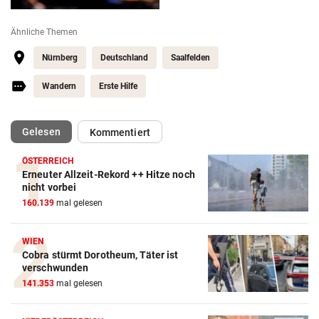
Ähnliche Themen
Nürnberg
Deutschland
Saalfelden
Wandern
Erste Hilfe
(ausgewählt)
Gelesen
Kommentiert
ÖSTERREICH
Erneuter Allzeit-Rekord ++ Hitze noch
nicht vorbei
160.139
mal gelesen
WIEN
Cobra stürmt Dorotheum, Täter ist
verschwunden
141.353
mal gelesen