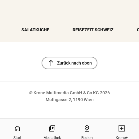
SALATKÜCHE
REISEZEIT SCHWEIZ
north
Zurück nach oben
© Krone Multimedia GmbH & Co KG 2026
Muthgasse 2, 1190 Wien
NaN%
home
pin_drop
Start
Mediathek
Region
Krone+