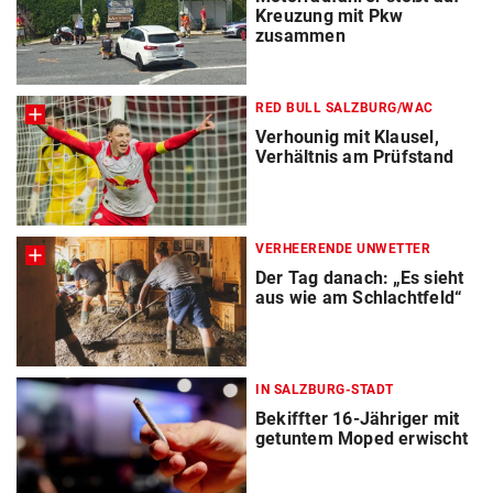
Kreuzung mit Pkw
zusammen
RED BULL SALZBURG/WAC
Verhounig mit Klausel,
Verhältnis am Prüfstand
VERHEERENDE UNWETTER
Der Tag danach: „Es sieht
aus wie am Schlachtfeld“
IN SALZBURG-STADT
Bekiffter 16-Jähriger mit
getuntem Moped erwischt