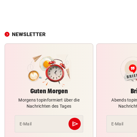
NEWSLETTER
Guten Morgen
Br
Morgens topinformiert über die
Abends topin
Nachrichten des Tages
Nachrich
send
E-Mail
E-Mail
Abschicken