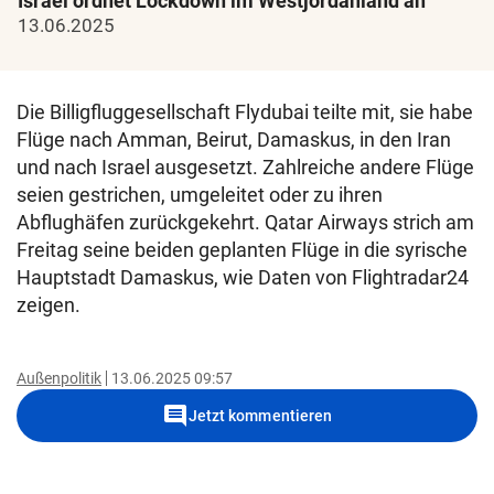
Israel ordnet Lockdown im Westjordanland an
13.06.2025
Die Billigfluggesellschaft Flydubai teilte mit, sie habe
Flüge nach Amman, Beirut, Damaskus, in den Iran
und nach Israel ausgesetzt. Zahlreiche andere Flüge
seien gestrichen, umgeleitet oder zu ihren
Abflughäfen zurückgekehrt. Qatar Airways strich am
Freitag seine beiden geplanten Flüge in die syrische
Hauptstadt Damaskus, wie Daten von Flightradar24
zeigen.
Außenpolitik
13.06.2025 09:57
comment
Jetzt kommentieren