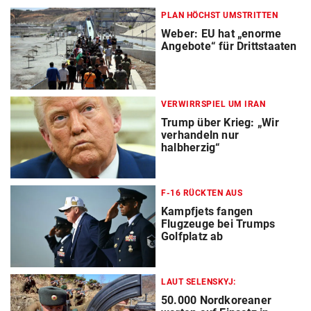
PLAN HÖCHST UMSTRITTEN
Weber: EU hat „enorme
Angebote“ für Drittstaaten
VERWIRRSPIEL UM IRAN
Trump über Krieg: „Wir
verhandeln nur
halbherzig“
F-16 RÜCKTEN AUS
Kampfjets fangen
Flugzeuge bei Trumps
Golfplatz ab
LAUT SELENSKYJ:
50.000 Nordkoreaner