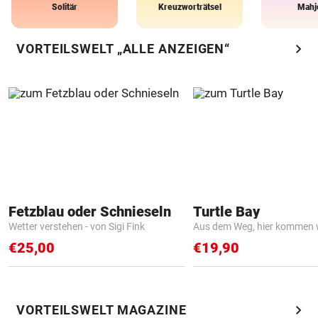
Solitär
Kreuzworträtsel
Mahj
chevron_right
VORTEILSWELT „ALLE ANZEIGEN“
Fetzblau oder Schnieseln
Turtle Bay
Wetter verstehen - von Sigi Fink
Aus dem Weg, hier kommen w
€25,00
€19,90
chevron_right
VORTEILSWELT MAGAZINE