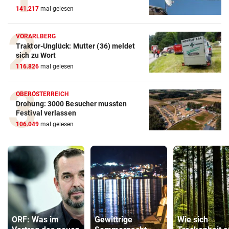
141.217
mal gelesen
VORARLBERG
Traktor-Unglück: Mutter (36) meldet
sich zu Wort
116.826
mal gelesen
OBERÖSTERREICH
Drohung: 3000 Besucher mussten
Festival verlassen
106.049
mal gelesen
ORF: Was im
Gewittrige
Wie sich