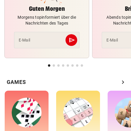
Guten Morgen
Br
Morgens topinformiert über die
Abends topin
Nachrichten des Tages
Nachrich
send
E-Mail
E-Mail
Abschicken
chevron_right
GAMES