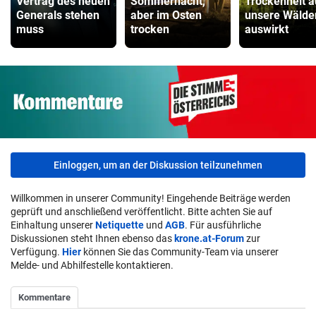
Vertrag des neuen
Sommernacht,
Trockenheit a
Generals stehen
aber im Osten
unsere Wälde
muss
trocken
auswirkt
Einloggen, um an der Diskussion teilzunehmen
Willkommen in unserer Community! Eingehende Beiträge werden
geprüft und anschließend veröffentlicht. Bitte achten Sie auf
Einhaltung unserer
Netiquette
und
AGB
. Für ausführliche
Diskussionen steht Ihnen ebenso das
krone.at-Forum
zur
Verfügung.
Hier
können Sie das Community-Team via unserer
Melde- und Abhilfestelle kontaktieren.