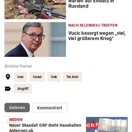
warten auf Einsatz in
Russland
NACH SELENSKYJ-TREFFEN
Vucic besorgt wegen „viel,
viel größerem Krieg“
Ähnliche Themen
Iran
Israel
Irak
Tel Aviv
Angriff
(ausgewählt)
Gelesen
Kommentiert
MEDIEN
Neuer Skandal! ORF dreht Haushalten
Antennen ab