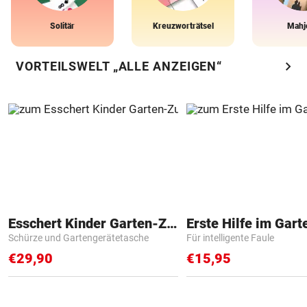
Solitär
Kreuzworträtsel
Mahj
chevron_right
VORTEILSWELT „ALLE ANZEIGEN“
Esschert Kinder Garten-Zubehör
Erste Hilfe im Gart
Schürze und Gartengerätetasche
Für intelligente Faule
€29,90
€15,95