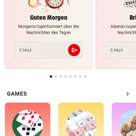
Guten Morgen
Br
Morgens topinformiert über die
Abends topin
Nachrichten des Tages
Nachrich
send
E-Mail
E-Mail
Abschicken
chevron_right
GAMES