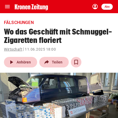
menu
account_circle
Navigation
Anmelden
Abo
close
Schließen
ein-/ausklappen
FÄLSCHUNGEN
Abonnieren
Wo das Geschäft mit Schmuggel-
Zigaretten floriert
account_circle
arrow_right
Anmelden
Wirtschaft
11.06.2025 18:00
pin_drop
arrow_right
Bundesland auswäh
Wien
play_arrow
Anhören
Teilen
bookmark
Merkliste
Suchbegriff
search
eingeben