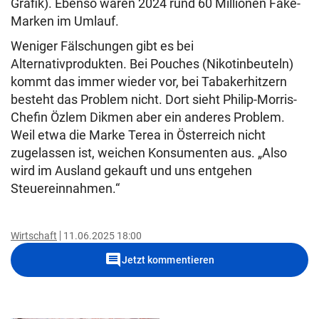
Grafik). Ebenso waren 2024 rund 60 Millionen Fake-
Marken im Umlauf.
Weniger Fälschungen gibt es bei
Alternativprodukten. Bei Pouches (Nikotinbeuteln)
kommt das immer wieder vor, bei Tabakerhitzern
besteht das Problem nicht. Dort sieht Philip-Morris-
Chefin Özlem Dikmen aber ein anderes Problem.
Weil etwa die Marke Terea in Österreich nicht
zugelassen ist, weichen Konsumenten aus. „Also
wird im Ausland gekauft und uns entgehen
Steuereinnahmen.“
Wirtschaft
11.06.2025 18:00
comment
Jetzt kommentieren