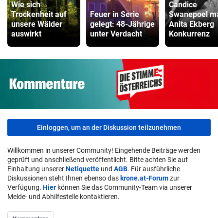
Wie sich
Candice
Trockenheit auf
Feuer in Serie
Swanepoel m
unsere Wälder
gelegt: 48-Jährige
Anita Ekberg
auswirkt
unter Verdacht
Konkurrenz
Einloggen, um an der Diskussion teilzunehmen
Willkommen in unserer Community! Eingehende Beiträge werden
geprüft und anschließend veröffentlicht. Bitte achten Sie auf
Einhaltung unserer
Netiquette
und
AGB
. Für ausführliche
Diskussionen steht Ihnen ebenso das
krone.at-Forum
zur
Verfügung.
Hier
können Sie das Community-Team via unserer
Melde- und Abhilfestelle kontaktieren.