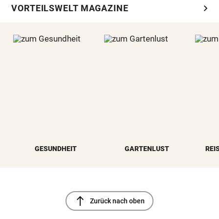
chevron_right
VORTEILSWELT MAGAZINE
GESUNDHEIT
GARTENLUST
REI
north
Zurück nach oben