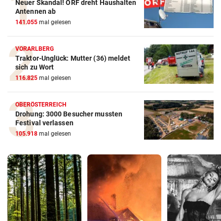
Neuer Skandal! ORF dreht Haushalten
Antennen ab
141.055
mal gelesen
VORARLBERG
Traktor-Unglück: Mutter (36) meldet
sich zu Wort
116.825
mal gelesen
OBERÖSTERREICH
Drohung: 3000 Besucher mussten
Festival verlassen
105.918
mal gelesen