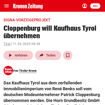
menu
account_circle
Navigation
Anmelden
Abo
close
Schließen
ein-/ausklappen
SIGNA-VORZEIGEPROJEKT
Abonnieren
Cloppenburg will Kaufhaus Tyrol
übernehmen
account_circle
arrow_right
Anmelden
Tirol
11.06.2025 08:28
pin_drop
arrow_right
Bundesland auswäh
Wien
play_arrow
Anhören
Teilen
bookmark
Merkliste
Von
Tiroler Krone
Suchbegriff
search
Das Kaufhaus Tyrol aus dem zerfallenden
eingeben
Immobilienimperium von René Benko soll vom
deutschen Modeunternehmer Patrick Cloppenburg
übernommen werden. Die Horn Grundbesitz GmbH