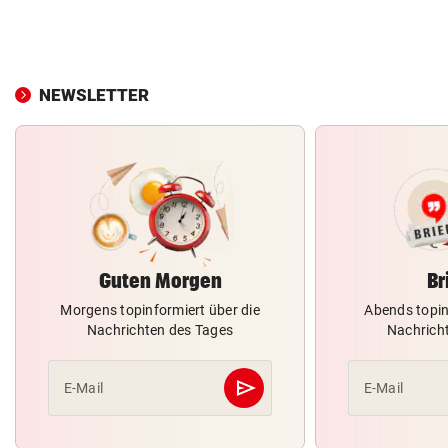
NEWSLETTER
Guten Morgen
Br
Morgens topinformiert über die
Abends topin
Nachrichten des Tages
Nachrich
send
E-Mail
E-Mail
Abschicken