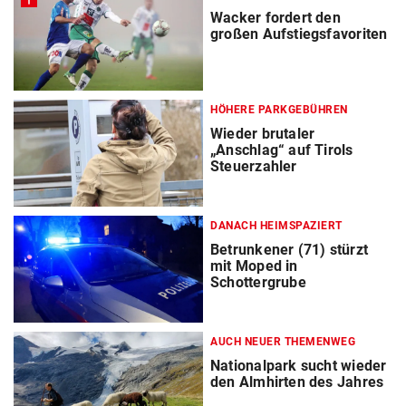
Wacker fordert den
großen Aufstiegsfavoriten
HÖHERE PARKGEBÜHREN
Wieder brutaler
„Anschlag“ auf Tirols
Steuerzahler
DANACH HEIMSPAZIERT
Betrunkener (71) stürzt
mit Moped in
Schottergrube
AUCH NEUER THEMENWEG
Nationalpark sucht wieder
den Almhirten des Jahres