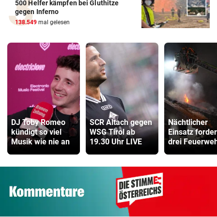
500 Helfer kämpfen bei Gluthitze
gegen Inferno
138.549
mal gelesen
DJ Toby Romeo
SCR Altach gegen
Nächtlicher
kündigt so viel
WSG Tirol ab
Einsatz forder
Musik wie nie an
19.30 Uhr LIVE
drei Feuerwe