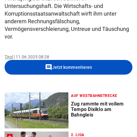
Untersuchungshaft. Die Wirtschafts- und
Korruptionsstaatsanwaltschaft wirft ihm unter
anderem Rechnungsfälschung,
Vermögensverschleierung, Untreue und Täuschung
vor.
Tirol
11.06.2025 08:28
comment
Jetzt kommentieren
AUF WESTBAHNSTRECKE
Zug rammte mit vollem
Tempo Dixiklo am
Bahngleis
2. LIGA