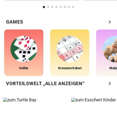
chevron_right
GAMES
Solitär
Kreuzworträtsel
Mahj
chevron_right
VORTEILSWELT „ALLE ANZEIGEN“