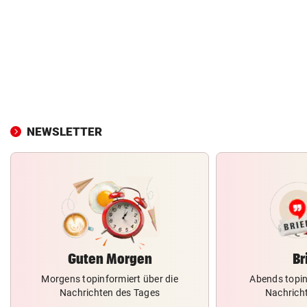
NEWSLETTER
Guten Morgen
Br
Morgens topinformiert über die
Abends topin
Nachrichten des Tages
Nachrich