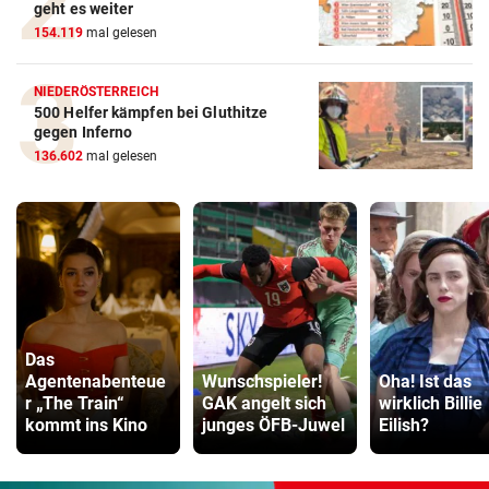
geht es weiter
154.119
mal gelesen
NIEDERÖSTERREICH
500 Helfer kämpfen bei Gluthitze
gegen Inferno
136.602
mal gelesen
Das
Agentenabenteue
Wunschspieler!
Oha! Ist das
r „The Train“
GAK angelt sich
wirklich Billie
kommt ins Kino
junges ÖFB-Juwel
Eilish?