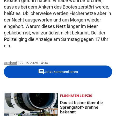
Kroaten geführt haben. Er habe wohl befürchtet,
dass es bei dem Ankern des Bootes zerstört werde,
heißt es. Üblicherweise werden Fischernetze aber in
der Nacht ausgeworfen und am Morgen wieder
eingeholt. Warum dieses Netz länger im Meer
geblieben ist, war zunächst nicht bekannt. Bei der
Polizei ging die Anzeige am Samstag gegen 17 Uhr
ein.
Ausland
22.05.2025 14:04
comment
Jetzt kommentieren
FLUGHAFEN LEIPZIG
Das ist bisher über die
Sprengstoff-Drohne
bekannt