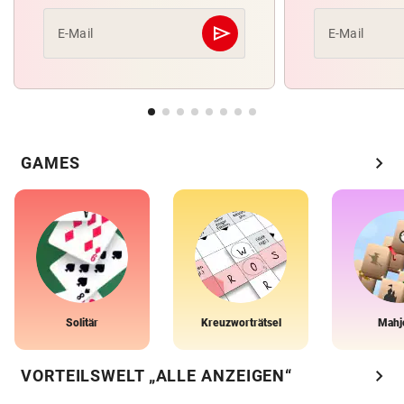
send
E-Mail
E-Mail
Abschicken
chevron_right
GAMES
Solitär
Kreuzworträtsel
Mahj
chevron_right
VORTEILSWELT „ALLE ANZEIGEN“