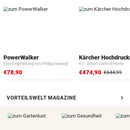
PowerWalker
Kärcher Hochdruck
Eine Empfehlung von Philipp bewegt
K7 - Smart Control Home
€78,90
€474,90
€644,99
chevron_right
VORTEILSWELT MAGAZINE