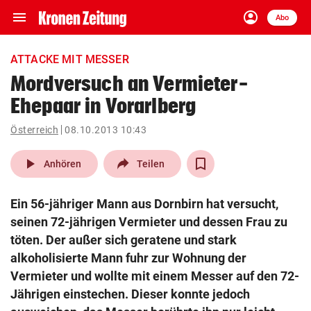
menu
account_circle
Navigation
Anmelden
Abo
close
Schließen
ein-/ausklappen
ATTACKE MIT MESSER
Abonnieren
Mordversuch an Vermieter-
Ehepaar in Vorarlberg
account_circle
arrow_right
Anmelden
Österreich
08.10.2013 10:43
pin_drop
arrow_right
Bundesland auswäh
Wien
play_arrow
Anhören
Teilen
bookmark
Merkliste
Ein 56-jähriger Mann aus Dornbirn hat versucht,
seinen 72-jährigen Vermieter und dessen Frau zu
Suchbegriff
töten. Der außer sich geratene und stark
search
eingeben
alkoholisierte Mann fuhr zur Wohnung der
Vermieter und wollte mit einem Messer auf den 72-
Jährigen einstechen. Dieser konnte jedoch