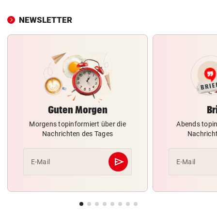
NEWSLETTER
Guten Morgen
Br
Morgens topinformiert über die
Abends topin
Nachrichten des Tages
Nachrich
send
E-Mail
E-Mail
Abschicken