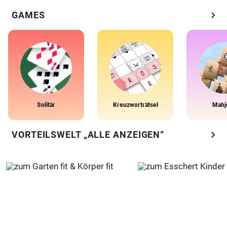
chevron_right
GAMES
Solitär
Kreuzworträtsel
Mahj
chevron_right
VORTEILSWELT „ALLE ANZEIGEN“