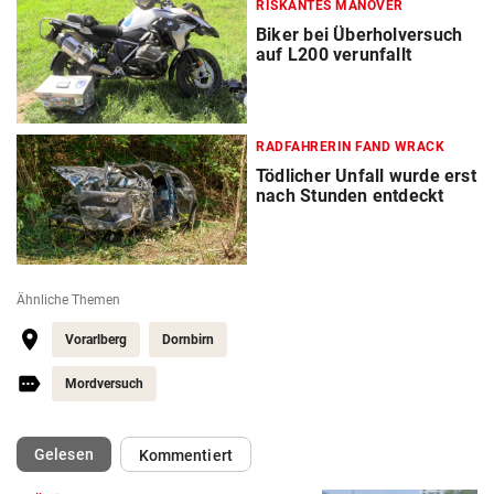
RISKANTES MANÖVER
Biker bei Überholversuch
auf L200 verunfallt
RADFAHRERIN FAND WRACK
Tödlicher Unfall wurde erst
nach Stunden entdeckt
Ähnliche Themen
Vorarlberg
Dornbirn
Mordversuch
(ausgewählt)
Gelesen
Kommentiert