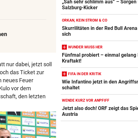
„Sah sehr schlimm aus“ – Sorgen
Salzburg-Kicker
ORKAN, KEIN STROM & CO
Skurrilitäten in der Red Bull Aren
hen
sich
WUNDER MUSS HER
Fünfmal probiert – einmal gelang
Kraftakt!
t nur dabei, jetzt soll
och das Ticket zur
FIFA IN DER KRITIK
in neues Feuer
Wie Infantino jetzt in den Angrif
schaltet
 Kulo vor dem
schaft, den letzten
WENDE KURZ VOR ANPFIFF
Jetzt also doch! ORF zeigt das Spi
Austria