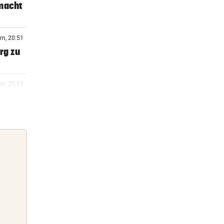
 macht
rn, 20:51
rg zu
rn, 20:15
rn, 20:06
 Arena
rn, 19:47
Guten Morgen
m ++
Morgens topinformiert über die
Nachrichten des Tages
rn, 19:46