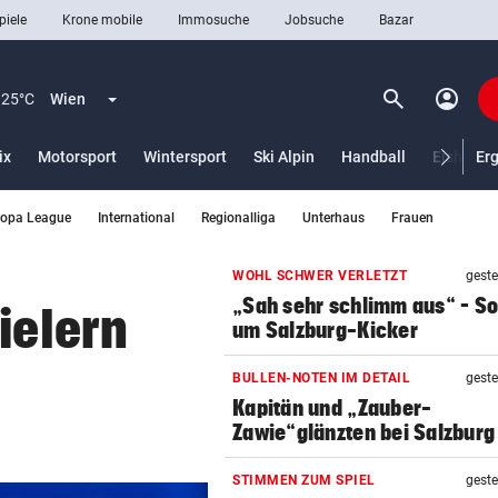
piele
Krone mobile
Immosuche
Jobsuche
Bazar
search
account_circle
Menü aufklappen
Suchen
25°C
Wien
ix
Motorsport
Wintersport
Ski Alpin
Handball
Eishocke
Er
ropa League
International
Regionalliga
Unterhaus
Frauen
len
WOHL SCHWER VERLETZT
geste
„Sah sehr schlimm aus“ – S
ielern
um Salzburg-Kicker
BULLEN-NOTEN IM DETAIL
geste
Kapitän und „Zauber-
Zawie“glänzten bei Salzburg
STIMMEN ZUM SPIEL
geste