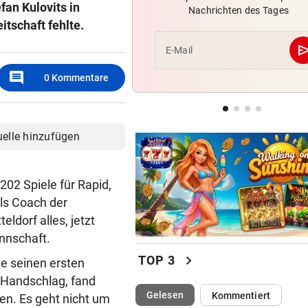
fan Kulovits in
Nachrichten des Tages
F1-Boss verrät: Es wird mehr
itschaft fehlte.
Sprintrennen geben
se
E-Mail
CONFERENCE LEAGUE
geste
comment
Sieg! Austria stößt die Tür z
0
Kommentare
Play-off weit auf
MITTEN IN HITZEWELLE
geste
uelle hinzufügen
Irre! Salzburg – Pafos wegen
Sintflut unterbrochen
202 Spiele für Rapid,
ls Coach der
ldorf alles, jetzt
nnschaft.
chevron_right
TOP 3
ge seinen ersten
r Handschlag, fand
(ausgewählt)
Gelesen
Kommentiert
en. Es geht nicht um