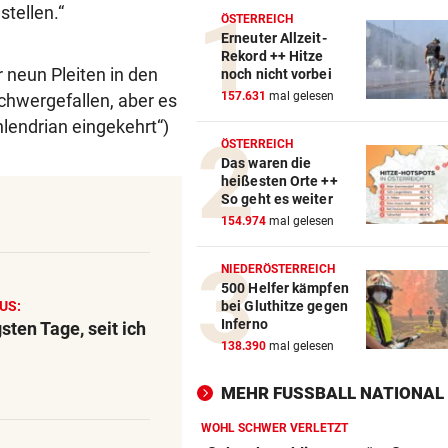
stellen.“
ÖSTERREICH
Erneuter Allzeit-
Rekord ++ Hitze
r neun Pleiten in den
noch nicht vorbei
157.631
mal gelesen
schwergefallen, aber es
lendrian eingekehrt“)
ÖSTERREICH
Das waren die
heißesten Orte ++
So geht es weiter
154.974
mal gelesen
NIEDERÖSTERREICH
500 Helfer kämpfen
US:
bei Gluthitze gegen
Inferno
sten Tage, seit ich
138.390
mal gelesen
MEHR FUSSBALL NATIONAL
WOHL SCHWER VERLETZT