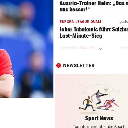
Austria-Trainer Helm: „Das
uns besser!“
EUROPA-LEAGUE-QUALI
geste
Joker Tabakovic führt Salzbu
Last-Minute-Sieg
STIMMEN ZUM SPIEL
geste
Sportboss Katzer: „Fahren
superhappy nach Hause“
NEWSLETTER
ORKAN, KEIN STROM & CO
geste
Skurrilitäten in der Red Bull
häufen sich
WASSERSPRINGEN
geste
Knoll bei EM Achter vom Tur
Lotfi auf Rang 12!
Sport News
Topinformiert über die Sport-
SCHON NÄCHSTE SAISON
geste