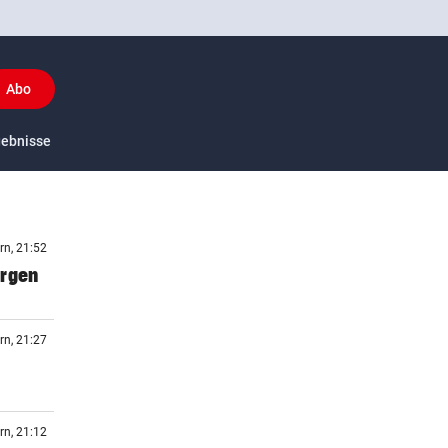
Abo
y
gebnisse
US-Sport
rn, 21:52
orgen
rn, 21:27
rn, 21:12