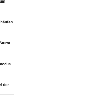
 um
a häufen
 Sturm
fsmodus
el der