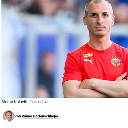
© Krone Multimedia GmbH & Co KG 2026
Muthgasse 2, 1190 Wien
Stefan Kulovits
(Bild: GEPA)
Von
Rainer Bortenschlager