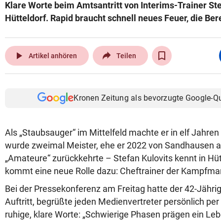
Klare Worte beim Amtsantritt von Interims-Trainer Ste
Hütteldorf. Rapid braucht schnell neues Feuer, die Bere
play_arrow
Artikel anhören
Teilen
Kronen Zeitung als bevorzugte Google-Q
Als „Staubsauger“ im Mittelfeld machte er in elf Jahren 
wurde zweimal Meister, ehe er 2022 von Sandhausen a
„Amateure“ zurückkehrte – Stefan Kulovits kennt in Hütte
kommt eine neue Rolle dazu: Cheftrainer der Kampfma
Bei der Pressekonferenz am Freitag hatte der 42-Jähri
Auftritt, begrüßte jeden Medienvertreter persönlich pe
ruhige, klare Worte: „Schwierige Phasen prägen ein Leb