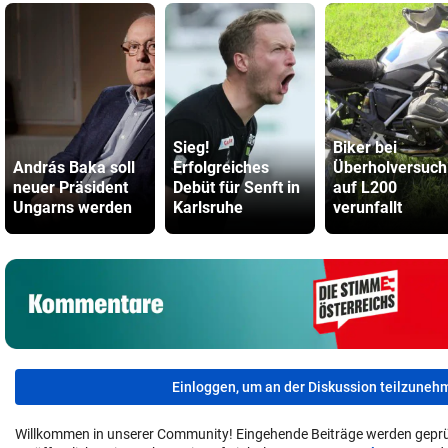
Sieg!
Biker bei
András Baka soll
Erfolgreiches
Überholversuch
neuer Präsident
Debüt für Senft in
auf L200
Ungarns werden
Karlsruhe
verunfallt
Einloggen, um an der Diskussion teilzuneh
Willkommen in unserer Community! Eingehende Beiträge werden geprü