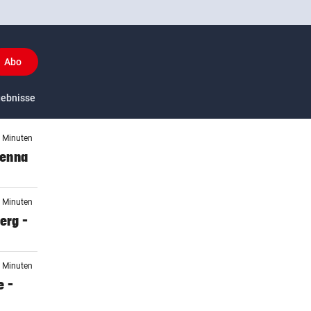
Abo
y
gebnisse
US-Sport
2 Minuten
ienna
5 Minuten
erg –
0 Minuten
e –