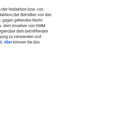
s/der Redaktion bzw. von
daktion/der Betreiber von den
r, gegen geltendes Recht
w. dem Ansehen von KMM
gegenüber dem betreffenden
lgung zu verwenden und
B
).
Hier
können Sie das