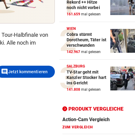
Rekord ++ Hitze
noch nicht vorbei
161.659
mal gelesen
WIEN
Action-Cam Vergleich
 Tour-Halbfinale von
Cobra stürmt
Dorotheum, Täter ist
ki. Alle noch im
ZUM VERGLEICH
verschwunden
142.967
mal gelesen
Crosstrainer Vergleich
ZUM VERGLEICH
SALZBURG
comment
Jetzt kommentieren
TV-Star geht mit
E-Bike Vergleich
Kanzler Stocker hart
ins Gericht
ZUM VERGLEICH
141.808
mal gelesen
Elektro-Scooter Vergleich
ZUM VERGLEICH
PRODUKT VERGLEICHE
Ergometer Vergleich
ZUM VERGLEICH