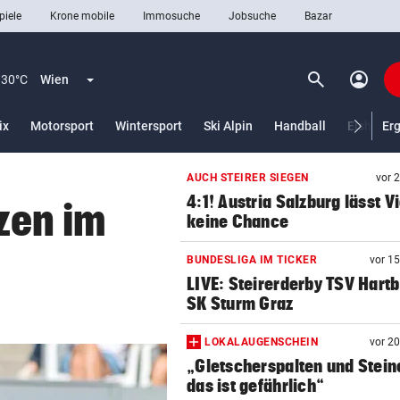
piele
Krone mobile
Immosuche
Jobsuche
Bazar
search
account_circle
Menü aufklappen
Suchen
30°C
Wien
lt)
ix
Motorsport
Wintersport
Ski Alpin
Handball
Eishocke
Er
AUCH STEIRER SIEGEN
vor 
len
4:1! Austria Salzburg lässt V
tzen im
keine Chance
BUNDESLIGA IM TICKER
vor 1
LIVE: Steirerderby TSV Hartb
SK Sturm Graz
LOKALAUGENSCHEIN
vor 2
„Gletscherspalten und Stein
das ist gefährlich“