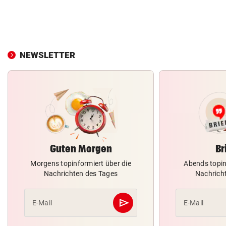
NEWSLETTER
Guten Morgen
Br
Morgens topinformiert über die
Abends topin
Nachrichten des Tages
Nachrich
send
E-Mail
E-Mail
Abschicken