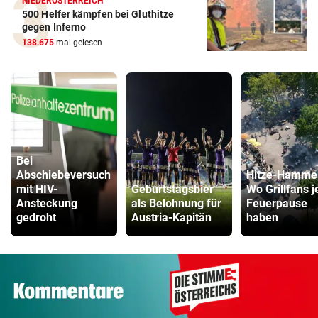
NIEDERÖSTERREICH
500 Helfer kämpfen bei Gluthitze
gegen Inferno
138.675
mal gelesen
Bei
Abschiebeversuch
Hitze-Hamme
mit HIV-
Geburtstagsbier
Wo Grillfans j
Ansteckung
als Belohnung für
Feuerpause
gedroht
Austria-Kapitän
haben