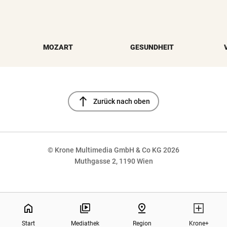
MOZART
GESUNDHEIT
north
Zurück nach oben
© Krone Multimedia GmbH & Co KG 2026
Muthgasse 2, 1190 Wien
NaN%
home
pin_drop
Start
Mediathek
Region
Krone+