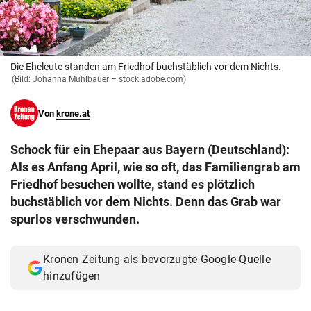
© Krone Multimedia GmbH & Co KG 2026
Muthgasse 2, 1190 Wien
Die Eheleute standen am Friedhof buchstäblich vor dem Nichts.
(Bild: Johanna Mühlbauer – stock.adobe.com)
Von
krone.at
Schock für ein Ehepaar aus Bayern (Deutschland):
Als es Anfang April, wie so oft, das Familiengrab am
Friedhof besuchen wollte, stand es plötzlich
buchstäblich vor dem Nichts. Denn das Grab war
spurlos verschwunden.
Kronen Zeitung als bevorzugte Google-Quelle
hinzufügen