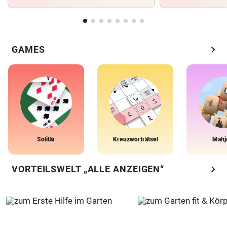
chevron_right
GAMES
Solitär
Kreuzworträtsel
Mahj
chevron_right
VORTEILSWELT „ALLE ANZEIGEN“