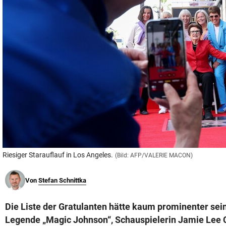
© Krone Multimedia GmbH & Co KG 2026
Muthgasse 2, 1190 Wien
Riesiger Starauflauf in Los Angeles.
(Bild: AFP/VALERIE MACON)
Von
Stefan Schnittka
Die Liste der Gratulanten hätte kaum prominenter sei
Legende „Magic Johnson“, Schauspielerin Jamie Lee C