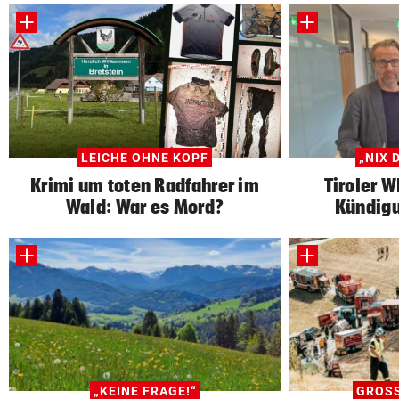
LEICHE OHNE KOPF
„NIX 
Krimi um toten Radfahrer im
Tiroler 
Wald: War es Mord?
Kündigu
„KEINE FRAGE!“
GROS