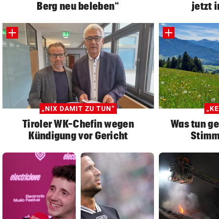
Berg neu beleben“
jetzt 
„NIX DAMIT ZU TUN“
„KE
Tiroler WK-Chefin wegen
Was tun ge
Kündigung vor Gericht
Stimm