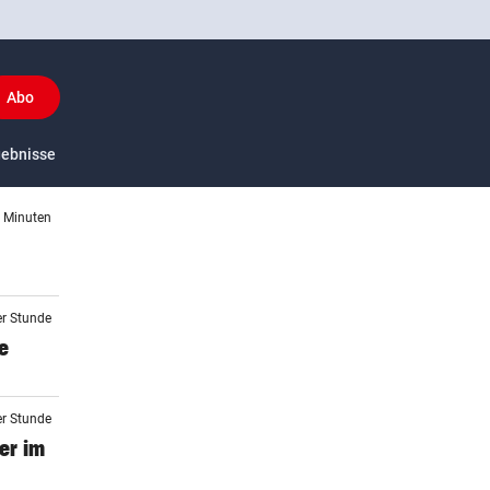
Abo
y
gebnisse
US-Sport
4 Minuten
er Stunde
e
er Stunde
er im