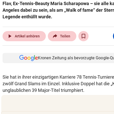
Flav, Ex-Tennis-Beauty Maria Scharapowa – sie alle k
Angeles dabei zu sein, als am „Walk of fame“ der Ster
Legende enthüllt wurde.
play_arrow
Artikel anhören
Teilen
Kronen Zeitung als bevorzugte Google-Q
Sie hat in ihrer einzigartigen Karriere 78 Tennis-Turni
zwölf Grand Slams im Einzel. Inklusive Doppel hat die „K
unglaublichen 39 Major-Titel triumphiert.