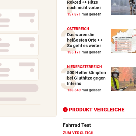
Rekord ++ Hitze
noch nicht vorbei
Action-Cam Vergleich
157.871
mal gelesen
ZUM VERGLEICH
ÖSTERREICH
Das waren die
Crosstrainer Vergleich
heißesten Orte ++
ZUM VERGLEICH
So geht es weiter
155.171
mal gelesen
E-Bike Vergleich
ZUM VERGLEICH
NIEDERÖSTERREICH
500 Helfer kämpfen
Elektro-Scooter Vergleich
bei Gluthitze gegen
Inferno
ZUM VERGLEICH
138.549
mal gelesen
Ergometer Vergleich
ZUM VERGLEICH
PRODUKT VERGLEICHE
Fahrrad Test
ZUM VERGLEICH