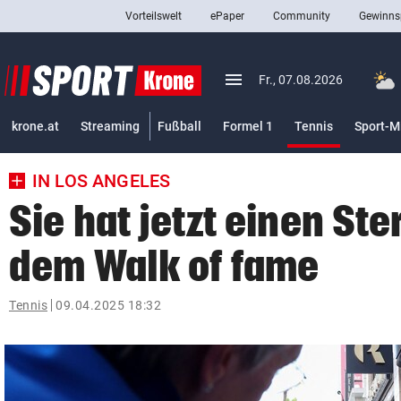
Vorteilswelt
ePaper
Community
Gewinns
close
Schließen
menu
Menü aufklappen
Fr., 07.08.2026
Abonnieren
(ausgewäh
krone.at
Streaming
Fußball
Formel 1
Tennis
Sport-M
account_circle
arrow_right
Anmelden
IN LOS ANGELES
pin_drop
arrow_right
Bundesland auswäh
Wien
Sie hat jetzt einen Ste
bookmark
Merkliste
dem Walk of fame
Suchbegriff
Tennis
09.04.2025 18:32
search
eingeben