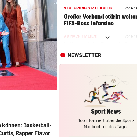
VEREHRUNG STATT KRITIK
vor ein
Großer Verband stärkt weite
FIFA-Boss Infantino
AB NACH ITALIEN!
vor ein
Leihe perfekt: Borussia Dor
vermeldet Abgang
NEWSLETTER
LANGER EUROPACUPABEND
vor 
Salzburg: Lob von Brasilien-
und große Sorgen
GROSSE AUFREGUNG
vor 
Brandgefahr? Hitze löst vor 
Störfeuer aus
Sport News
Topinformiert über die Sport-
HOCKEYCRACKS IM SOMMER
vor 
n können: Basketball-
Nachrichten des Tages
Klassek ist der Jannik Sinner
urtis, Rapper Flavor
Tennis-Unterhaus