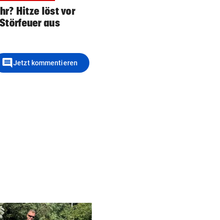
r? Hitze löst vor
 Störfeuer aus
comment
Jetzt kommentieren