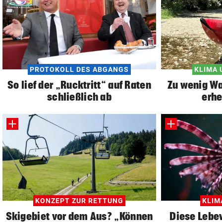
PROTOKOLL DES ABGANGS
KLIMA 
So lief der „Rucktritt“ auf Raten
Zu wenig Wa
schließlich ab
erhe
KONZEPT ZUR RETTUNG
KLI
Skigebiet vor dem Aus? „Können
Diese Leb