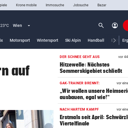
piele
Krone mobile
Immosuche
Jobsuche
Bazar
search
account_circle
Menü aufklappen
Suchen
23°C
Wien
lt)
ix
Motorsport
Wintersport
Ski Alpin
Handball
Eishocke
Er
DER SCHNEE GEHT AUS
vor 4
len
Hitzewelle: Nächstes
rn auf
Sommerskigebiet schließt
GAK-TRAINER BRENNT:
vor ein
„Wir wollen unsere Heimseri
ausbauen, egal wie!“
NACH HARTEM KAMPF
vor ein
Erstmals seit April: Schwärzl
Viertelfinale