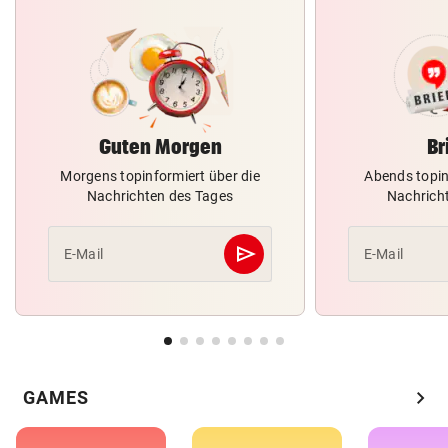
Guten Morgen
Br
Morgens topinformiert über die
Abends topin
Nachrichten des Tages
Nachrich
send
E-Mail
E-Mail
Abschicken
chevron_right
GAMES