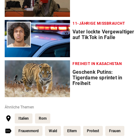
11-JÄHRIGE MISSBRAUCHT
Vater lockte Vergewaltiger
auf TikTok in Falle
FREIHEIT IN KASACHSTAN
Geschenk Putins:
Tigerdame sprintet in
Freiheit
Ähnliche Themen
Italien
Rom
Frauenmord
Wald
Eltern
Protest
Frauen