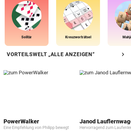
Solitär
Kreuzworträtsel
Mahj
chevron_right
VORTEILSWELT „ALLE ANZEIGEN“
PowerWalker
Janod Lauflernwa
Eine Empfehlung von Philipp bewegt
Hervorragend zum Laufenle