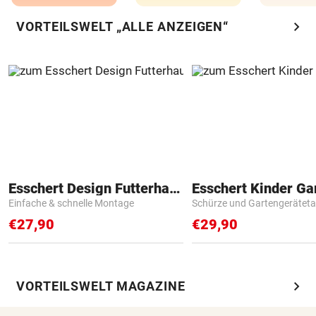
chevron_right
VORTEILSWELT „ALLE ANZEIGEN“
Esschert Design Futterhaus
Einfache & schnelle Montage
Schürze und Gartengerätet
€27,90
€29,90
chevron_right
VORTEILSWELT MAGAZINE