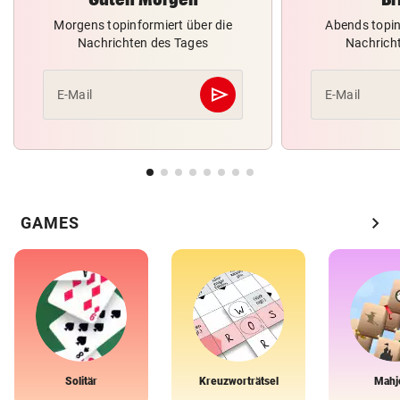
Morgens topinformiert über die
Abends topin
Nachrichten des Tages
Nachrich
send
E-Mail
E-Mail
Abschicken
chevron_right
GAMES
Solitär
Kreuzworträtsel
Mahj