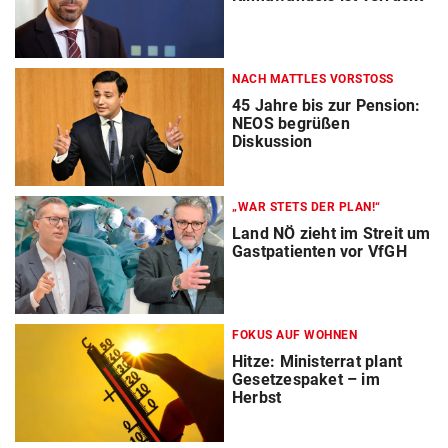
NACH MATTLES VORSTOSS
45 Jahre bis zur Pension:
NEOS begrüßen
Diskussion
„WAR STETS DER PLAN!“
Land NÖ zieht im Streit um
Gastpatienten vor VfGH
FOKUS AUF WOHNEN
Hitze: Ministerrat plant
Gesetzespaket – im
Herbst