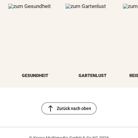
GESUNDHEIT
GARTENLUST
REI
north
Zurück nach oben
© Krone Multimedia GmbH & Co KG 2026