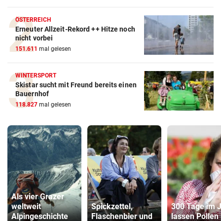
ÖSTERREICH
Erneuter Allzeit-Rekord ++ Hitze noch
nicht vorbei
151.611
mal gelesen
WINTERSPORT
Skistar sucht mit Freund bereits einen
Bauernhof
118.827
mal gelesen
Als vier Grazer
weltweit
Spickzettel,
300 Tage im 
Alpingeschichte
Flaschenbier und
lassen Pollen