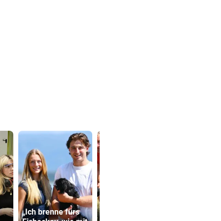
Warten auf Hitze-
„Ich brenne fürs
Hilfen der
TV-Star geh