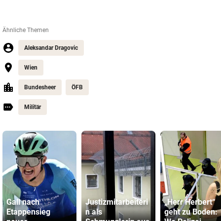
Ähnliche Themen
Aleksandar Dragovic
Wien
Bundesheer
ÖFB
Militär
Gall nach
Justizmitarbeiteri
„Herr Herbert“
Etappensieg
n als
geht zu Boden: