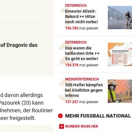
ÖSTERREICH
Erneuter Allzeit-
Rekord ++ Hitze
noch nicht vorbei
156.783
mal gelesen
ÖSTERREICH
auf Dragovic das
Das waren die
heißesten Orte ++
So geht es weiter
154.378
mal gelesen
NIEDERÖSTERREICH
500 Helfer kämpfen
bei Gluthitze gegen
nd davon allerdings
Inferno
 Pazourek (20) kann
137.257
mal gelesen
ilnehmen, der Routinier
MEHR FUSSBALL NATIONAL
er freigestellt.
WUNDER MUSS HER