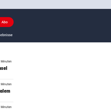
Abo
y
gebnisse
US-Sport
1 Minuten
hsel
1 Minuten
salem
5 Minuten