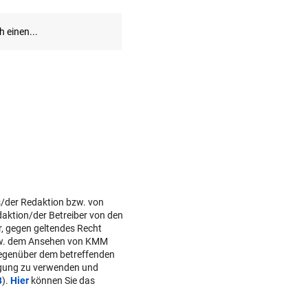
s/der Redaktion bzw. von
daktion/der Betreiber von den
r, gegen geltendes Recht
w. dem Ansehen von KMM
gegenüber dem betreffenden
lgung zu verwenden und
B
).
Hier
können Sie das