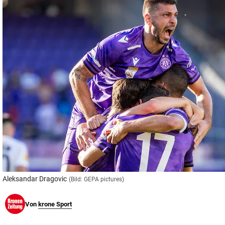
© Krone Multimedia GmbH & Co KG 2026
Muthgasse 2, 1190 Wien
Aleksandar Dragovic
(Bild: GEPA pictures)
Von
krone Sport