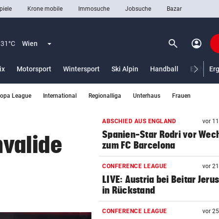
piele
Krone mobile
Immosuche
Jobsuche
Bazar
search
account_circle
Menü aufklappen
Suchen
31°C
Wien
ix
Motorsport
Wintersport
Ski Alpin
Handball
Eishocke
Er
ropa League
International
Regionalliga
Unterhaus
Frauen
len
ABSCHIED AUS ENGLAND
vor 1
Spanien-Star Rodri vor Wec
nvalide
zum FC Barcelona
CONFERENCE LEAGUE
vor 2
LIVE: Austria bei Beitar Jeru
in Rückstand
CONFERENCE LEAGUE
vor 2