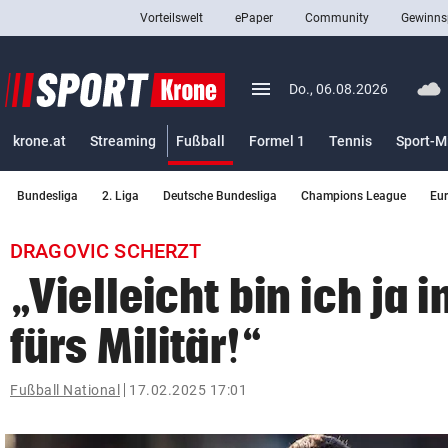
Vorteilswelt
ePaper
Community
Gewinns
close
Schließen
menu
Menü aufklappen
Do., 06.08.2026
Abonnieren
(ausgewählt)
krone.at
Streaming
Fußball
Formel 1
Tennis
Sport-M
account_circle
arrow_right
Anmelden
Bundesliga
2. Liga
Deutsche Bundesliga
Champions League
Eu
pin_drop
arrow_right
Bundesland auswäh
Wien
DRAGOVIC SCHERZT
bookmark
Merkliste
„Vielleicht bin ich ja i
fürs Militär!“
Suchbegriff
search
eingeben
Fußball National
17.02.2025 17:01