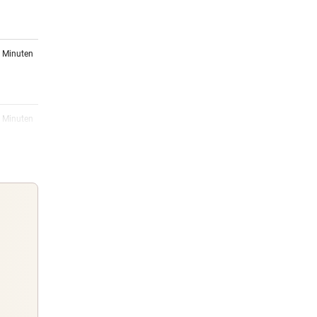
6 Minuten
9 Minuten
–
17:00
lang
16:40
auf
Guten Morgen
Morgens topinformiert über die
16:32