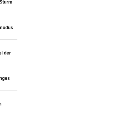
 Sturm
fsmodus
el der
unges
n