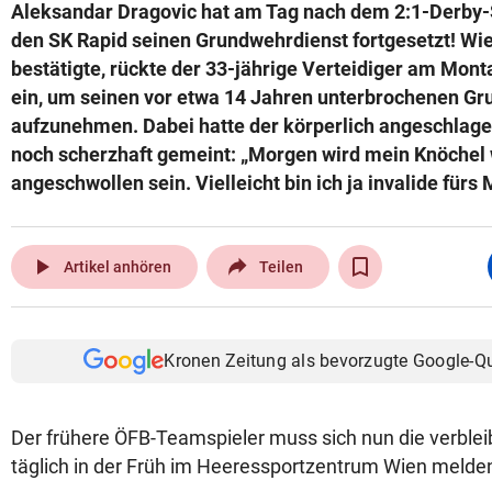
Aleksandar Dragovic hat am Tag nach dem 2:1-Derby-
den SK Rapid seinen Grundwehrdienst fortgesetzt! Wie
bestätigte, rückte der 33-jährige Verteidiger am Mo
ein, um seinen vor etwa 14 Jahren unterbrochenen G
aufzunehmen. Dabei hatte der körperlich angeschlage
noch scherzhaft gemeint: „Morgen wird mein Knöchel 
angeschwollen sein. Vielleicht bin ich ja invalide fürs M
play_arrow
Artikel anhören
Teilen
Kronen Zeitung als bevorzugte Google-Q
Der frühere ÖFB-Teamspieler muss sich nun die verbl
täglich in der Früh im Heeressportzentrum Wien melde