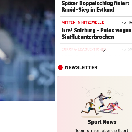
Später Doppelschlag fixiert
Rapid-Sieg in Estland
MITTEN IN HITZEWELLE
vor 4
Irre! Salzburg – Pafos wegen
Sintflut unterbrochen
EUROPA-LEAGUE-TICKER
vor 5
LIVE: Regenchaos! Salzburg 
Pafos unterbrochen
NEWSLETTER
WUNDER MUSS HER
Fünfmal probiert – einmal ge
Sturm Kraftakt!
LUCKENEDERS HIGHLIGHT
„Auf das Foto bin ich stolz – 
die Gelbe auch“
Sport News
Topinformiert über die Sport-
TROTZ FIFA-RÜCKZIEHER