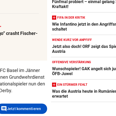
Fünfmal probiert – einmal gelang
Kraftakt!
FIFA IN DER KRITIK
Wie Infantino jetzt in den Angrif
“
schaltet
o“ crasht Fischer-
WENDE KURZ VOR ANPFIFF
Jetzt also doch! ORF zeigt das Spi
Austria
OFFENSIVE VERSTÄRKUNG
Wunschspieler! GAK angelt sich j
 FC Basel im Jänner
ÖFB-Juwel
einen Grundwehrdienst
ationalspieler nun den
EIN STÜRMER FEHLT
Derby.
Was die Austria heute in Rumänie
erwartet
comment
Jetzt kommentieren