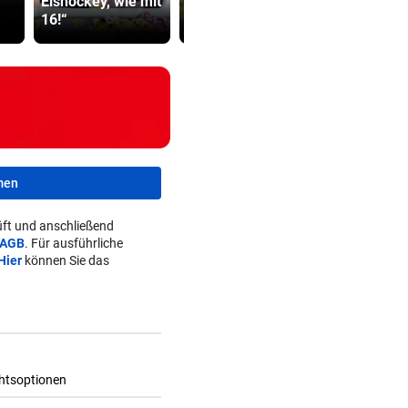
Eishockey, wie mit
Regierung geht
Kanzler St
16!“
weiter
hart ins Ger
men
ft und anschließend
AGB
. Für ausführliche
Hier
können Sie das