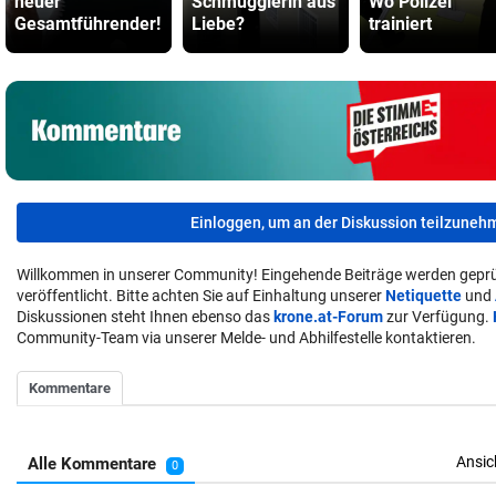
neuer
Schmugglerin aus
Wo Polizei
Gesamtführender!
Liebe?
trainiert
Einloggen, um an der Diskussion teilzuneh
Willkommen in unserer Community! Eingehende Beiträge werden geprü
veröffentlicht. Bitte achten Sie auf Einhaltung unserer
Netiquette
und
Diskussionen steht Ihnen ebenso das
krone.at-Forum
zur Verfügung.
Community-Team via unserer Melde- und Abhilfestelle kontaktieren.