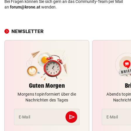
Bei Fragen können Sie sich gern an das Community-Team per Mail
an
forum@krone.at
wenden.
NEWSLETTER
Guten Morgen
Br
Morgens topinformiert über die
Abends topin
Nachrichten des Tages
Nachrich
send
E-Mail
E-Mail
Abschicken