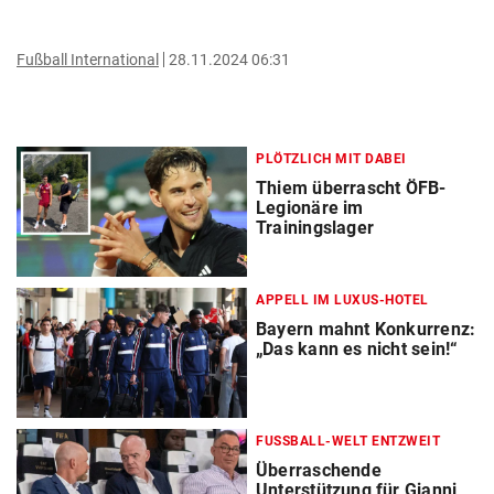
Fußball International
28.11.2024 06:31
PLÖTZLICH MIT DABEI
Thiem überrascht ÖFB-
Legionäre im
Trainingslager
APPELL IM LUXUS-HOTEL
Bayern mahnt Konkurrenz:
„Das kann es nicht sein!“
FUSSBALL-WELT ENTZWEIT
Überraschende
Unterstützung für Gianni