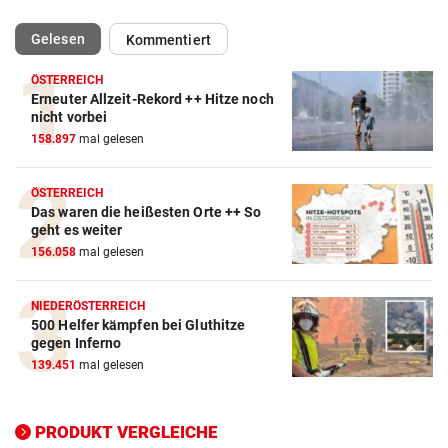
(ausgewählt)
Gelesen
Kommentiert
ÖSTERREICH
Erneuter Allzeit-Rekord ++ Hitze noch
Action-Cam Vergleich
nicht vorbei
158.897
mal gelesen
ZUM VERGLEICH
Crosstrainer Vergleich
ÖSTERREICH
Das waren die heißesten Orte ++ So
ZUM VERGLEICH
geht es weiter
156.058
mal gelesen
E-Bike Vergleich
ZUM VERGLEICH
NIEDERÖSTERREICH
500 Helfer kämpfen bei Gluthitze
Elektro-Scooter Vergleich
gegen Inferno
ZUM VERGLEICH
139.451
mal gelesen
Ergometer Vergleich
ZUM VERGLEICH
PRODUKT VERGLEICHE