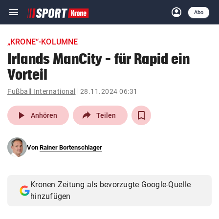
menu
account_circle
Navigation
Anmelden
Abo
close
Schließen
ein-/ausklappen
„KRONE“-KOLUMNE
Abonnieren
Irlands ManCity – für Rapid ein
Vorteil
account_circle
arrow_right
Anmelden
Fußball International
28.11.2024 06:31
pin_drop
arrow_right
Bundesland auswäh
Wien
play_arrow
Anhören
Teilen
bookmark
Merkliste
Von
Rainer Bortenschlager
Suchbegriff
search
eingeben
Kronen Zeitung als bevorzugte Google-Quelle
hinzufügen