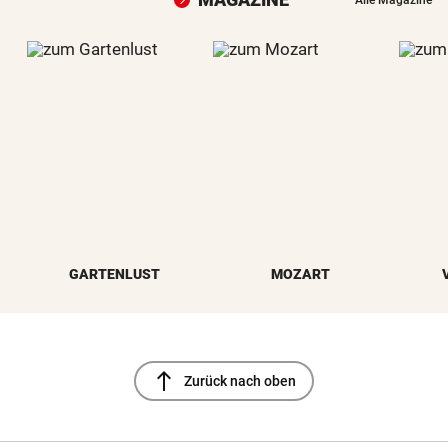
Alle Magazine
GARTENLUST
MOZART
north
Zurück nach oben