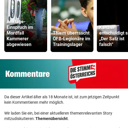
Anklage-
Einspruch im
Kanzler
Mordfall
Thiem überrascht
entschuldigt s
Kammerer
ÖFB-Legionäre im
„Der Satz ist
abgewiesen
Trainingslager
falsch“
Da dieser Artikel älter als 18 Monate ist, ist zum jetzigen Zeitpunkt
kein Kommentieren mehr möglich.
Wir laden Sie ein, bei einer aktuelleren themenrelevanten Story
mitzudiskutieren:
Themenübersicht
.