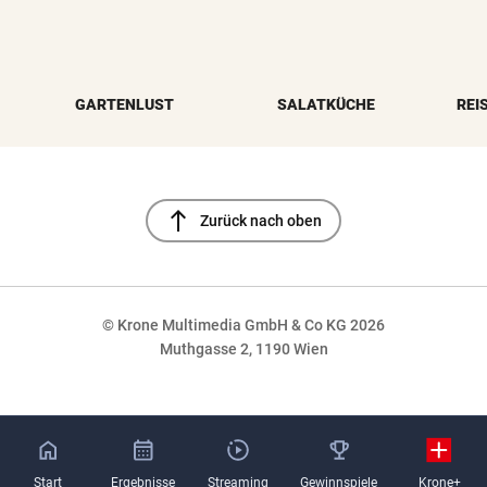
GARTENLUST
SALATKÜCHE
REI
north
Zurück nach oben
© Krone Multimedia GmbH & Co KG 2026
Muthgasse 2, 1190 Wien
NaN%
Start
Ergebnisse
Streaming
Gewinnspiele
Krone+