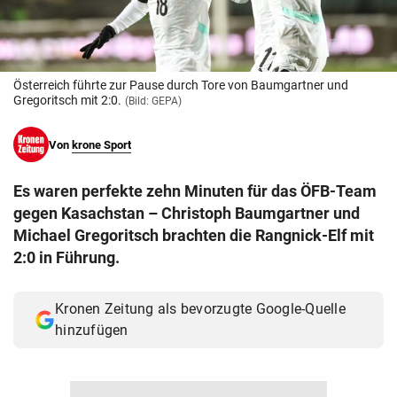
© Krone Multimedia GmbH & Co KG 2026
Muthgasse 2, 1190 Wien
Österreich führte zur Pause durch Tore von Baumgartner und
Gregoritsch mit 2:0.
(Bild: GEPA)
Von
krone Sport
Es waren perfekte zehn Minuten für das ÖFB-Team
gegen Kasachstan – Christoph Baumgartner und
Michael Gregoritsch brachten die Rangnick-Elf mit
2:0 in Führung.
Kronen Zeitung als bevorzugte Google-Quelle
hinzufügen