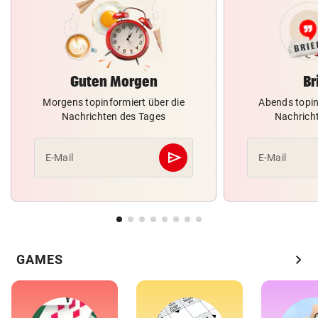
Guten Morgen
Br
Morgens topinformiert über die
Abends topin
Nachrichten des Tages
Nachrich
send
E-Mail
E-Mail
Abschicken
chevron_right
GAMES