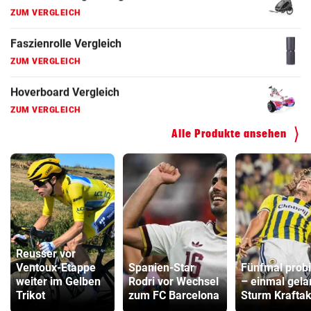
ZUM VERGLEICH
Hoverboard Vergleich
ZUM VERGLEICH
Kinderfahrrad Vergleich
ZUM VERGLEICH
Alle Produkte ansehen
Reusser vor
Ventoux-Etappe
Spanien-Star
Fünfmal probi
weiter im Gelben
Rodri vor Wechsel
– einmal gela
Trikot
zum FC Barcelona
Sturm Kraftak