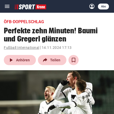
menu
account_circle
Navigation
Anmelden
Abo
close
Schließen
ein-/ausklappen
ÖFB-DOPPELSCHLAG
Abonnieren
Perfekte zehn Minuten! Baumi
und Gregerl glänzen
account_circle
arrow_right
Anmelden
Fußball International
14.11.2024 17:13
pin_drop
arrow_right
Bundesland auswäh
Wien
play_arrow
Anhören
Teilen
bookmark
Merkliste
Suchbegriff
search
eingeben