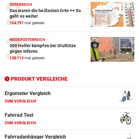
Crosstrainer Vergleich
ÖSTERREICH
Das waren die heißesten Orte ++ So
ZUM VERGLEICH
geht es weiter
154.797
mal gelesen
E-Bike Vergleich
ZUM VERGLEICH
NIEDERÖSTERREICH
500 Helfer kämpfen bei Gluthitze
Elektro-Scooter Vergleich
gegen Inferno
ZUM VERGLEICH
138.114
mal gelesen
Ergometer Vergleich
ZUM VERGLEICH
PRODUKT VERGLEICHE
Fahrrad Test
ZUM VERGLEICH
Fahrradanhänger Vergleich
ZUM VERGLEICH
Faszienrolle Vergleich