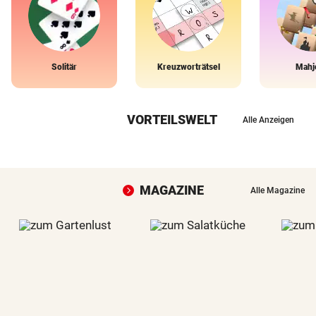
Solitär
Kreuzworträtsel
Mahj
VORTEILSWELT
Alle Anzeigen
MAGAZINE
Alle Magazine