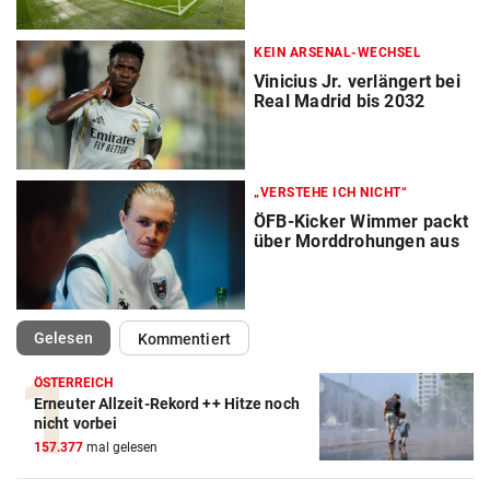
KEIN ARSENAL-WECHSEL
Vinicius Jr. verlängert bei
Real Madrid bis 2032
„VERSTEHE ICH NICHT“
ÖFB-Kicker Wimmer packt
über Morddrohungen aus
(ausgewählt)
Gelesen
Kommentiert
ÖSTERREICH
Erneuter Allzeit-Rekord ++ Hitze noch
Action-Cam Vergleich
nicht vorbei
157.377
mal gelesen
ZUM VERGLEICH