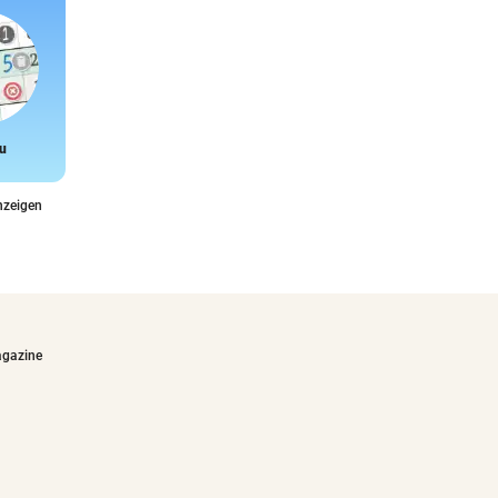
u
Snake
nzeigen
agazine