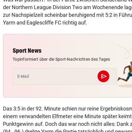
der Northern League Division Two am Wochenende lage
zur Nachspielzeit scheinbar beruhigend mit 5:2 in Füh
Yarm and Eaglescliffe FC richtig auf.
Sport News
Topinformiert über die Sport-Nachrichten des Tages
send
E-Mail
Abschicken
Das 3:5 in der 92. Minute schien nur reine Ergebniskosm
einem verwandelten Elfmeter eine Minute später keimt
Punktgewinn auf. Doch das war noch nicht alles: Dank z
(94., 96.) drehte Yarm die Partie tatsächlich und gewan