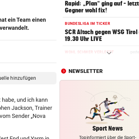
Rapid: „Plan“ ging auf – letz
Gegner wohl fix!
 hat ein Team einen
BUNDESLIGA IM TICKER
 verwandelt.
SCR Altach gegen WSG Tirol
19.30 Uhr LIVE
WOHL SCHWER VERLETZT
geste
„Sah sehr schlimm aus“ – S
um Salzburg-Kicker
NEWSLETTER
uelle hinzufügen
BULLEN-NOTEN IM DETAIL
geste
Kapitän und „Zauber-Zawie“
glänzten bei Salzburg
t habe, und ich kann
ephen Jackson, Trainer
STIMMEN ZUM SPIEL
geste
, vom Sender „Nova
Austria-Trainer Helm: „Das
uns besser!“
Sport News
Topinformiert über die Sport-
West End und Yarm in
EUROPA-LEAGUE-QUALI
geste