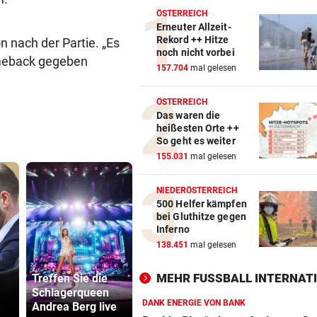
ÖSTERREICH
Erneuter Allzeit-
Rekord ++ Hitze
n nach der Partie. „Es
noch nicht vorbei
omeback gegeben
157.704
mal gelesen
ÖSTERREICH
Das waren die
heißesten Orte ++
So geht es weiter
155.031
mal gelesen
NIEDERÖSTERREICH
500 Helfer kämpfen
bei Gluthitze gegen
Inferno
138.451
mal gelesen
Vinicius Jr.
Lottogewin
MEHR FUSSBALL INTERNATI
Treffen Sie die
verlängert bei
schickte o
Schlagerqueen
Real Madrid bis
Bilder an
DANK ENERGIE VON BANK
Andrea Berg live
2032
Teenager