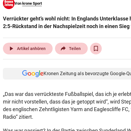
Von
krone Sport
© Krone Multimedia GmbH & Co KG 2026
Muthgasse 2, 1190 Wien
Verrückter geht’s wohl nicht: In Englands Unterklasse
2:5-Rückstand in der Nachspielzeit noch in einen Sieg
play_arrow
Artikel anhören
Teilen
Kronen Zeitung als bevorzugte Google-Q
„Das war das verrückteste Fußballspiel, das ich je erleb
mir nicht vorstellen, dass das je getoppt wird“, wird St
des englischen Zehntligisten Yarm and Eaglescliffe FC
Radio“ zitiert.
Was war passiert? In der Partie zwischen Sunderland 