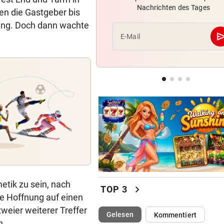
Nachrichten des Tages
Joker Tabakovic führt Salzbu
n die Gastgeber bis
Last-Minute-Sieg
rung. Doch dann wachte
se
E-Mail
STIMMEN ZUM SPIEL
geste
Sportboss Katzer: „Fahren
superhappy nach Hause“
ORKAN, KEIN STROM & CO
geste
Skurrilitäten in der Red Bull
häufen sich
etik zu sein, nach
chevron_right
TOP 3
e Hoffnung auf einen
weier weiterer Treffer
(ausgewählt)
Gelesen
Kommentiert
n.