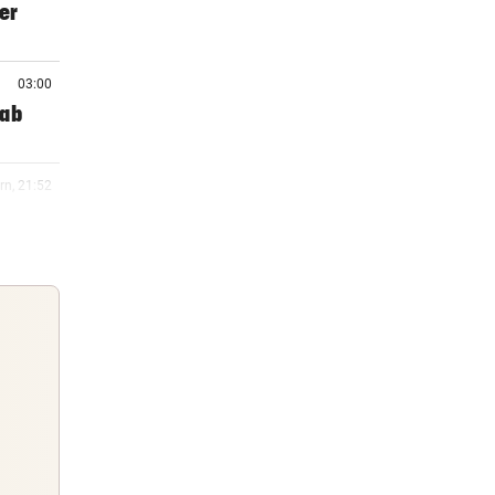
ter
03:00
 ab
rn, 21:52
orgen
rn, 21:27
rn, 21:12
 macht
Guten Morgen
Morgens topinformiert über die
rn, 20:51