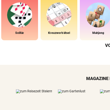
Solitär
Kreuzworträtsel
Mahjong
V
MAGAZINE 