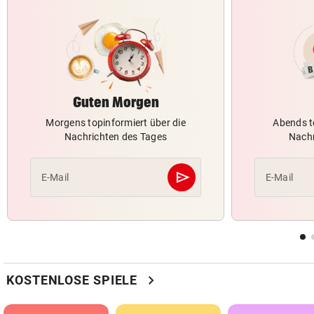
Guten Morgen
Morgens topinformiert über die
Abends t
Nachrichten des Tages
Nachr
send
E-Mail
E-Mail
Abschicken
chevron_right
KOSTENLOSE SPIELE