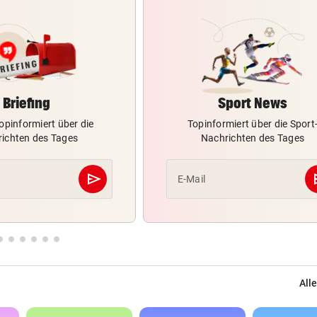
Briefing
Sport News
opinformiert über die
Topinformiert über die Sport
ichten des Tages
Nachrichten des Tages
send
s
E-Mail
Abschicken
Alle