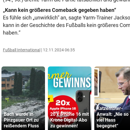
„Kann kein größeres Comeback gegeben haben“
Es fühle sich „unwirklich“ an, sagte Yarm-Trainer Jackso
kann in der Geschichte des Fußballs kein größeres C
haben.“
Fußball International
12.11.2024 06:35
Katzentöter-
Bach wurde in
20 x iPhone 16 mit
Anwalt: „Nie so
Pinzgauer Ort zu
Krone Digital-Abo
viel Hass
reißendem Fluss
zu gewinnen!
begegnet“