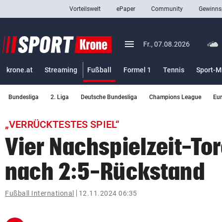
Vorteilswelt
ePaper
Community
Gewinns
close
Schließen
menu
Menü aufklappen
Fr., 07.08.2026
Abonnieren
(ausgewählt)
krone.at
Streaming
Fußball
Formel 1
Tennis
Sport-M
account_circle
arrow_right
Anmelden
Bundesliga
2. Liga
Deutsche Bundesliga
Champions League
Eu
pin_drop
arrow_right
Bundesland auswäh
Wien
„VERRÜCKTESTES SPIEL“
bookmark
Merkliste
Vier Nachspielzeit-Tor
nach 2:5-Rückstand
Suchbegriff
search
eingeben
Fußball International
12.11.2024 06:35