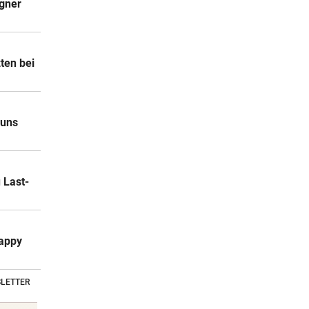
egner
ten bei
 uns
 Last-
happy
LETTER