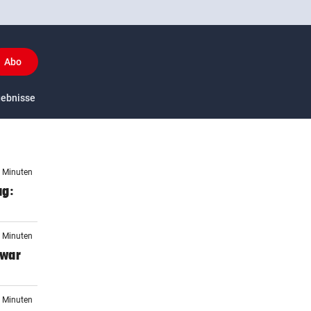
Abo
y
gebnisse
US-Sport
0 Minuten
ag:
4 Minuten
 war
1 Minuten