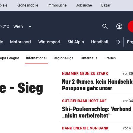
piele
Krone mobile
Immosuche
Jobsuche
Bazar
search
account_circle
Menü aufklappen
Suchen
22°C
Wien
ix
Motorsport
Wintersport
Ski Alpin
Handball
Eishocke
Er
(ausgewählt)
ropa League
International
Regionalliga
Unterhaus
Frauen
len
NUMMER NEUN ZU STARK
vor 3
Nur 2 Games, kein Handschl
e – Sieg
Potapova geht unter
GUT-BEHRAMI HÖRT AUF
vor 3
Ski-Paukenschlag: Verband
„nicht vorbeireitet“
DANK ENERGIE VON BANK
vor 4