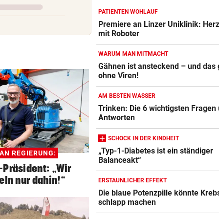
PATIENTEN WOHLAUF
NÄCHSTE ABHÖR-AFFÄRE:
vor 
Premiere an Linzer Uniklinik: Her
SPÖ und ÖVP wollen die Cau
mit Roboter
Lederer aussitzen
WARUM MAN MITMACHT
OSV-DUO IN PARIS
vor 
Gähnen ist ansteckend – und das
ohne Viren!
Blutdruckmessgerät Vergleich
Knoll und Lotfi ziehen vom T
ins EM-Finale ein
ZUM VERGLEICH
AM BESTEN WASSER
Trinken: Die 6 wichtigsten Fragen
Duschkopf Vergleich
Antworten
ZUM VERGLEICH
SCHOCK IN DER KINDHEIT
Elektrische Zahnbürste Vergleich
„Typ-1-Diabetes ist ein ständiger
 AN REGIERUNG:
ZUM VERGLEICH
Balanceakt“
-Präsident: „Wir
eln nur dahin!“
Epilierer Vergleich
ERSTAUNLICHER EFFEKT
Die blaue Potenzpille könnte Kreb
ZUM VERGLEICH
schlapp machen
Fitbit Vergleich