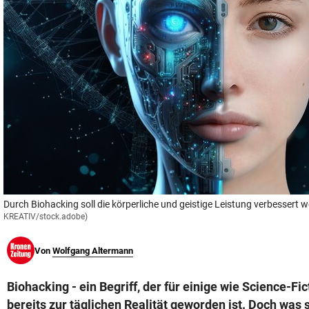
© Krone Multimedia GmbH & Co KG 2026
Muthgasse 2, 1190 Wien
Durch Biohacking soll die körperliche und geistige Leistung verbessert 
KREATIV/stock.adobe)
Von
Wolfgang Altermann
Biohacking - ein Begriff, der für einige wie Science-Fic
bereits zur täglichen Realität geworden ist. Doch was 