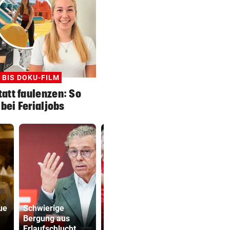
 BIS DOKU-FILM
att faulenzen: So
 bei Ferialjobs
Anif will in
ue
Schwierige
Salzburger Liga
SPÖ und Ö
Bergung aus
wieder voll
wollen die
Erlaufschlucht
angreifen
Lederer au