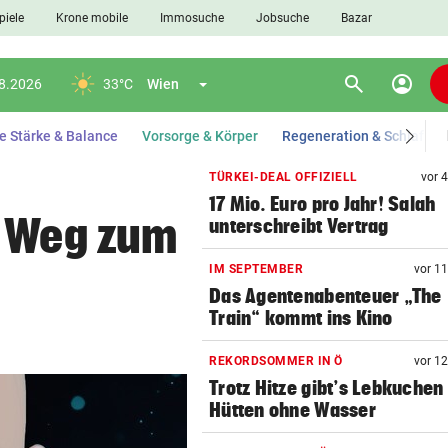
piele
Krone mobile
Immosuche
Jobsuche
Bazar
search
account_circle
Menü aufklappen
appen
Suchen
08.2026
33°C
Wien
e Stärke & Balance
Vorsorge & Körper
Regeneration & Schlaf
TÜRKEI-DEAL OFFIZIELL
vor 
17 Mio. Euro pro Jahr! Salah
len
r Weg zum
unterschreibt Vertrag
IM SEPTEMBER
vor 1
Das Agentenabenteuer „The
Train“ kommt ins Kino
REKORDSOMMER IN Ö
vor 1
Trotz Hitze gibt’s Lebkuchen
Hütten ohne Wasser