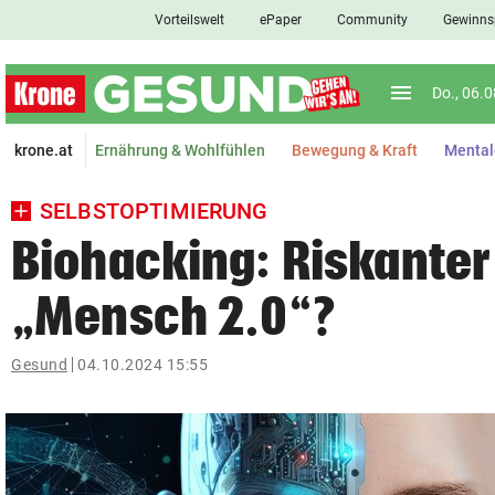
Vorteilswelt
ePaper
Community
Gewinns
close
Schließen
menu
Menü aufkl
Do., 06.
Abonnieren
krone.at
Ernährung & Wohlfühlen
Bewegung & Kraft
Mental
account_circle
arrow_right
Anmelden
SELBSTOPTIMIERUNG
pin_drop
arrow_right
Bundesland auswäh
Wien
Biohacking: Riskante
bookmark
„Mensch 2.0“?
Merkliste
Gesund
04.10.2024 15:55
Suchbegriff
search
eingeben