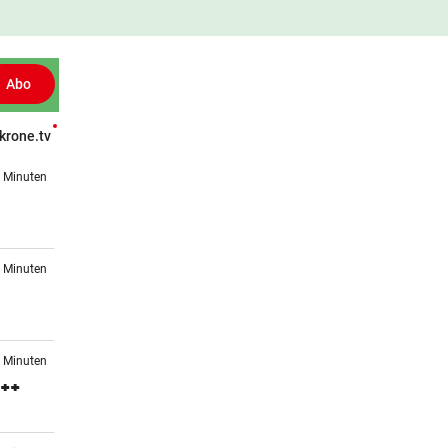
Abo
krone.tv
Patientenberichte
Leser fragen
Gesund TV
Gesünder Leben
4 Minuten
1 Minuten
2 Minuten
 ++