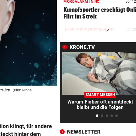
MORDALARM IN NÖ
vor 1
Kampfsportler erschlägt Onl
Flirt im Streit
INFANTINO-VERSPRECHEN?
vor 2
Wirbel um WM-Finale 2030: J
reagiert Spanien
KRONE.TV
FLUGHAFEN LEIPZIG
vor ein
Das ist bisher über die
Sprengstoff-Drohne bekann
JAHRELANG GEJAGT
vor ein
werden.
(Bild: Krone
Neuseelands tödlichste Katz
SMART MESSEN
„Nine Lives“ erlegt
Warum Fieber oft unentdeckt
bleibt und die Folgen
EU IST ALARMIERT
vor ein
Russische Kanäle haben Ceu
tion klingt, für andere
Krise verstärkt
NEWSLETTER
steckt hinter dem