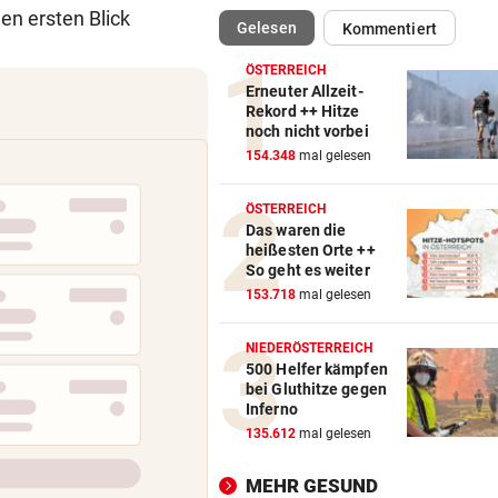
den ersten Blick
(ausgewählt)
Gelesen
Kommentiert
RÜCKSCHLAG FÜR ÖSV-ASS
vor 
Sturz von Lamparter: Jetzt is
ÖSTERREICH
Diagnose da!
Erneuter Allzeit-
Rekord ++ Hitze
noch nicht vorbei
IN BACHBETT GEFANGEN
vor 
154.348
mal gelesen
Notruf abgebrochen: Suche 
verletztem Wanderer
ÖSTERREICH
Das waren die
ABREISE AUS SAALFELDEN
vor 
heißesten Orte ++
RB-Star verabschiedet sich:
So geht es weiter
Rekorddeal steht bevor
153.718
mal gelesen
EIN STÜRMER FEHLT
vor 
NIEDERÖSTERREICH
Was die Austria heute in
500 Helfer kämpfen
bei Gluthitze gegen
Rumänien erwartet
Inferno
135.612
mal gelesen
EIN KLUB MACHT ERNST
vor 
Sabitzer heiß begehrt – wird
MEHR GESUND
zum Knackpunkt?