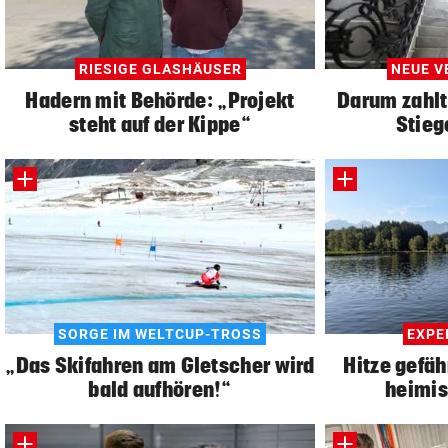
RIESIGE GLASHÄUSER
NEUE V
Hadern mit Behörde: „Projekt
Darum zahlt
steht auf der Kippe“
Stieg
SORGE IM WELTCUP-TROSS
EXPE
„Das Skifahren am Gletscher wird
Hitze gefä
bald aufhören!“
heimis