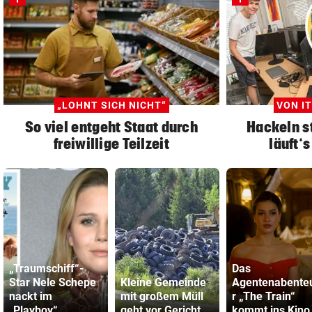
„LOHNT SICH NICHT“
VON IT
So viel entgeht Staat durch
Hackeln st
freiwillige Teilzeit
läuft‘s
„Traumschiff“-
Das
Star Nele Schepe
Kleine Gemeinde
Agentenabente
nackt im
mit großem Müll
r „The Train“
„Playboy“
geht vor Gericht
kommt ins Kino