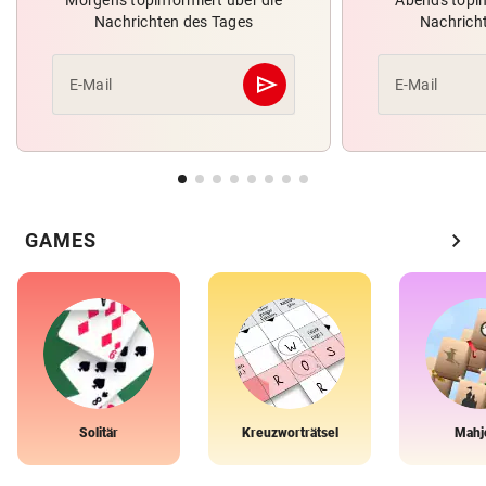
Nachrichten des Tages
Nachrich
send
E-Mail
E-Mail
Abschicken
chevron_right
GAMES
Solitär
Kreuzworträtsel
Mahj