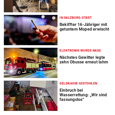
IN SALZBURG-STADT
Bekiffter 16-Jähriger mit
getuntem Moped erwischt
ELEKTRONIK WURDE NASS
Nächstes Gewitter legte
zehn Obusse erneut lahm
GELDKASSE GESTOHLEN
Einbruch bei
Wasserrettung: „Wir sind
fassungslos“