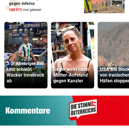
gegen Inferno
140.572
mal gelesen
3:0! Absteiger BW
Linz schießt
Sager wirkt nach:
USA will Bloc
Wacker Innsbruck
Mütter-Aufstand
von iranische
ab
gegen Kanzler
Häfen stoppe