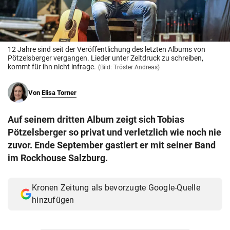
© Krone Multimedia GmbH & Co KG 2026
Muthgasse 2, 1190 Wien
12 Jahre sind seit der Veröffentlichung des letzten Albums von
Pötzelsberger vergangen. Lieder unter Zeitdruck zu schreiben,
kommt für ihn nicht infrage.
(Bild: Tröster Andreas)
Von
Elisa Torner
Auf seinem dritten Album zeigt sich Tobias
Pötzelsberger so privat und verletzlich wie noch nie
zuvor. Ende September gastiert er mit seiner Band
im Rockhouse Salzburg.
Kronen Zeitung als bevorzugte Google-Quelle
hinzufügen