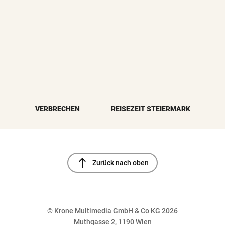
VERBRECHEN
REISEZEIT STEIERMARK
north
Zurück nach oben
© Krone Multimedia GmbH & Co KG 2026
Muthgasse 2, 1190 Wien