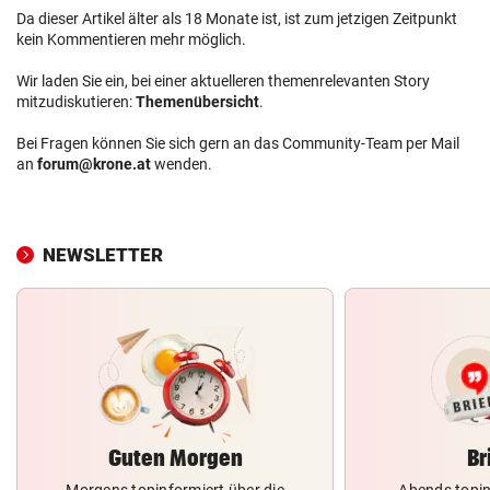
Da dieser Artikel älter als 18 Monate ist, ist zum jetzigen Zeitpunkt
kein Kommentieren mehr möglich.
Wir laden Sie ein, bei einer aktuelleren themenrelevanten Story
mitzudiskutieren:
Themenübersicht
.
Bei Fragen können Sie sich gern an das Community-Team per Mail
an
forum@krone.at
wenden.
NEWSLETTER
Guten Morgen
Br
Morgens topinformiert über die
Abends topin