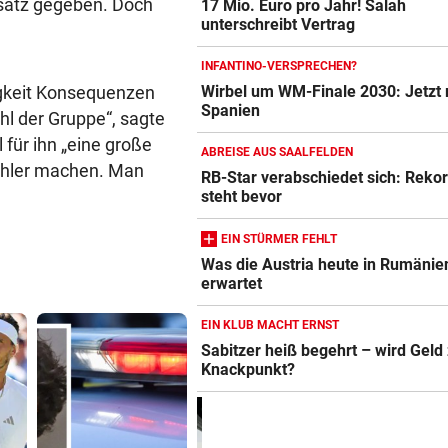
nsatz gegeben. Doch
17 Mio. Euro pro Jahr! Salah
unterschreibt Vertrag
INFANTINO-VERSPRECHEN?
sigkeit Konsequenzen
Wirbel um WM-Finale 2030: Jetzt 
Spanien
hl der Gruppe“, sagte
 für ihn „eine große
ABREISE AUS SAALFELDEN
ehler machen. Man
RB-Star verabschiedet sich: Reko
steht bevor
EIN STÜRMER FEHLT
Was die Austria heute in Rumänie
erwartet
EIN KLUB MACHT ERNST
Sabitzer heiß begehrt – wird Gel
Knackpunkt?