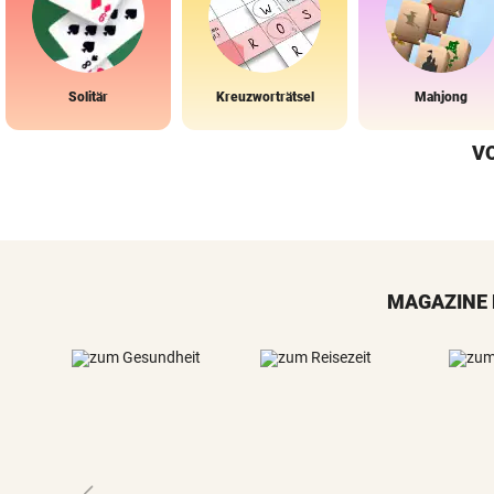
Solitär
Kreuzworträtsel
Mahjong
V
MAGAZINE 