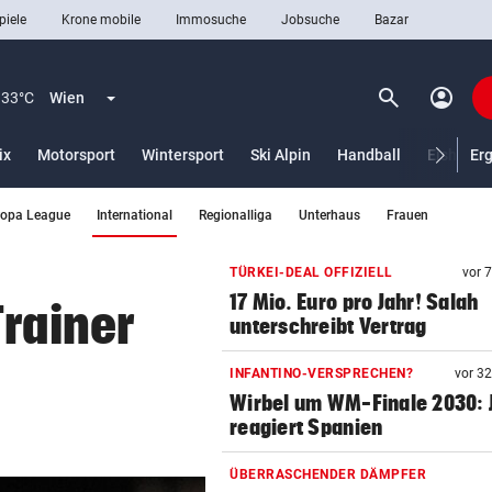
piele
Krone mobile
Immosuche
Jobsuche
Bazar
search
account_circle
Menü aufklappen
Suchen
33°C
Wien
ix
Motorsport
Wintersport
Ski Alpin
Handball
Eishocke
Er
(ausgewählt)
ropa League
International
Regionalliga
Unterhaus
Frauen
len
TÜRKEI-DEAL OFFIZIELL
vor 
17 Mio. Euro pro Jahr! Salah
Trainer
unterschreibt Vertrag
INFANTINO-VERSPRECHEN?
vor 3
Wirbel um WM-Finale 2030: J
reagiert Spanien
ÜBERRASCHENDER DÄMPFER