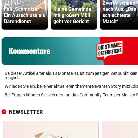
Zverev schimpf
Fall „Schmotzer“:
Kleine Gemeinde
nach Aus: „Das
Ein Ausschluss als
mit großem Müll
schlechteste
Bärendienst
geht vor Gericht
Match“
Da dieser Artikel älter als 18 Monate ist, ist zum jetzigen Zeitpunkt k
möglich.
Wir laden Sie ein, bei einer aktuelleren themenrelevanten Story mitzudi
Bei Fragen können Sie sich gern an das Community-Team per Mail an
NEWSLETTER