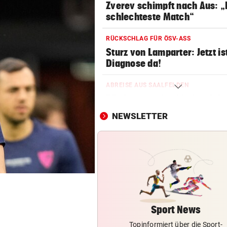
Zverev schimpft nach Aus: 
schlechteste Match“
RÜCKSCHLAG FÜR ÖSV-ASS
Sturz von Lamparter: Jetzt is
Diagnose da!
ABREISE AUS SAALFELDEN
RB-Star verabschiedet sich:
Rekorddeal steht bevor
NEWSLETTER
EIN STÜRMER FEHLT
Was die Austria heute in
Rumänien erwartet
EIN KLUB MACHT ERNST
Sabitzer heiß begehrt – wird
zum Knackpunkt?
Sport News
Topinformiert über die Sport-
OSV-DUO IN PARIS