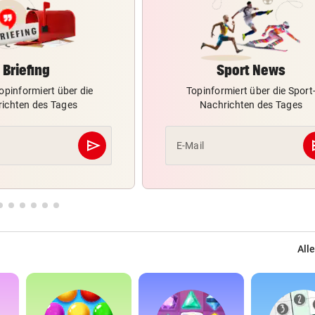
Briefing
Sport News
opinformiert über die
Topinformiert über die Sport
ichten des Tages
Nachrichten des Tages
send
s
E-Mail
Abschicken
Alle