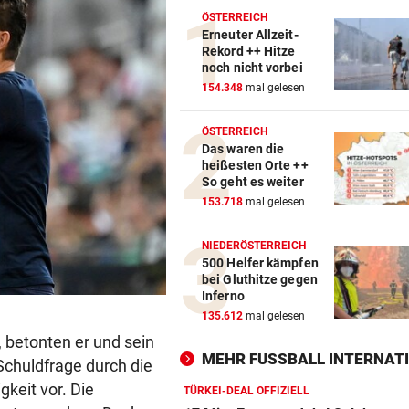
ÖSTERREICH
Erneuter Allzeit-
Rekord ++ Hitze
noch nicht vorbei
154.348
mal gelesen
ÖSTERREICH
Das waren die
heißesten Orte ++
So geht es weiter
153.718
mal gelesen
NIEDERÖSTERREICH
500 Helfer kämpfen
bei Gluthitze gegen
Inferno
135.612
mal gelesen
 betonten er und sein
MEHR FUSSBALL INTERNATI
chuldfrage durch die
gkeit vor. Die
TÜRKEI-DEAL OFFIZIELL