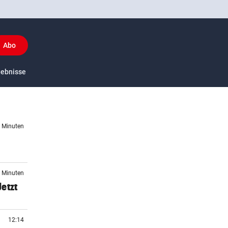
Abo
y
gebnisse
US-Sport
7 Minuten
2 Minuten
etzt
12:14