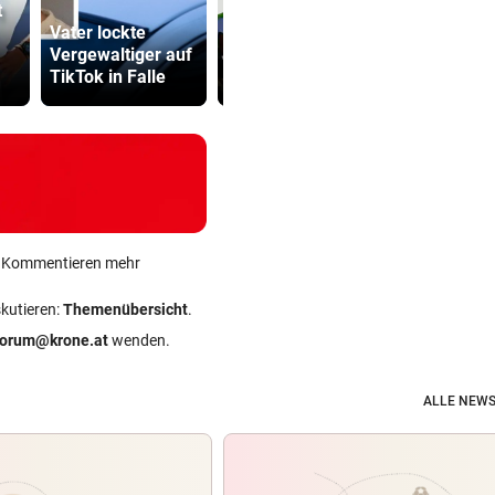
t
Vater lockte
Das ist bisher über
Kampfsport
Vergewaltiger auf
die Sprengstoff-
erschlägt O
TikTok in Falle
Drohne bekannt
Flirt im Stre
ein Kommentieren mehr
skutieren:
Themenübersicht
.
forum@krone.at
wenden.
ALLE NEWS