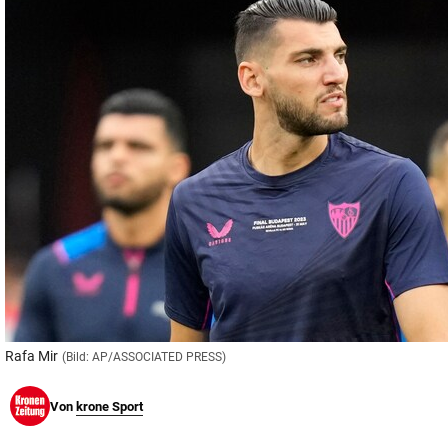
© Krone Multimedia GmbH & Co KG 2026
Muthgasse 2, 1190 Wien
Rafa Mir
(Bild: AP/ASSOCIATED PRESS)
Von
krone Sport