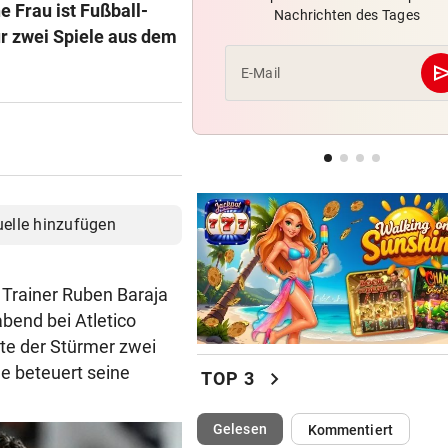
 Frau ist Fußball-
Nachrichten des Tages
Knoll und Lotfi ziehen vom T
ür zwei Spiele aus dem
ins EM-Finale ein
se
E-Mail
FITNESS-TEST BESTANDEN
Weißhaidinger kann an
Leichtathletik-EM teilnehme
EINE INTERNE LÖSUNG
Pioneers Vorarlberg kennen 
uelle hinzufügen
neuen Headcoach
 Trainer Ruben Baraja
bend bei Atletico
te der Stürmer zwei
ge beteuert seine
chevron_right
TOP 3
(ausgewählt)
Gelesen
Kommentiert