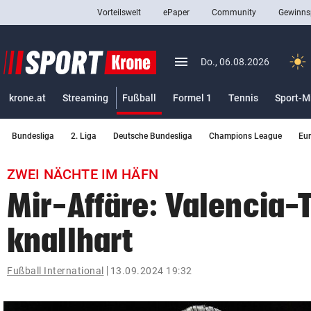
Vorteilswelt
ePaper
Community
Gewinns
close
Schließen
menu
Menü aufklappen
Do., 06.08.2026
Abonnieren
(ausgewählt)
krone.at
Streaming
Fußball
Formel 1
Tennis
Sport-M
account_circle
arrow_right
Anmelden
Bundesliga
2. Liga
Deutsche Bundesliga
Champions League
Eu
pin_drop
arrow_right
Bundesland auswäh
Wien
ZWEI NÄCHTE IM HÄFN
bookmark
Merkliste
Mir-Affäre: Valencia-
knallhart
Suchbegriff
search
eingeben
Fußball International
13.09.2024 19:32