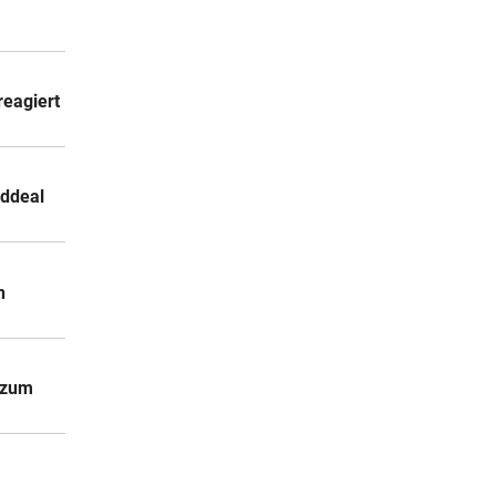
reagiert
rddeal
n
d zum