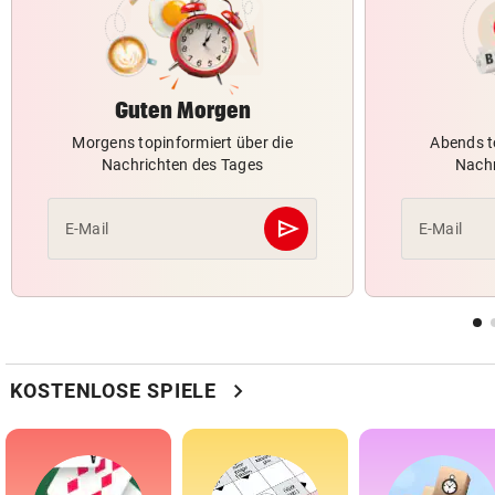
Guten Morgen
Morgens topinformiert über die
Abends t
Nachrichten des Tages
Nachr
send
E-Mail
E-Mail
Abschicken
chevron_right
KOSTENLOSE SPIELE