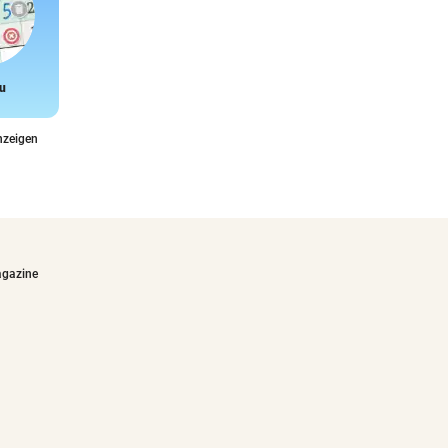
u
Snake
nzeigen
agazine