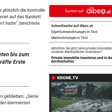
Unterstützung vom Staat?
plötzlich die Kontrolle
Suchen auf
TRAGISCHER UNFALL
vor 3
eriet auf das Bankett
Kleinkind bei Sturz aus Fens
rt hatte“, berichtete
schwer verletzt
Schnellsuche auf dibeo.at:
in neuem 
Eigentumswohnungen in Tirol
APPELL IM LUXUS-HOTEL
vor 4
in neuem Tab ö
Mietwohnungen in Tirol
Bayern mahnt Konkurrenz: 
Möchten Sie jetzt eine private Immobilie
kann es nicht sein!“
unseren Marktplätzen inserieren?
eten bis zum
Private Immobilie inserieren und in di
HARTWIG IN ST. PÖLTEN
vor ein
räfte Erste
in neuem Tab öffnen
durchschalten
Filmreife Rückkehr des
„Weltmeister-Sprosses“
KRONE.TV
GEGEN WATTENS
vor ein
Altachs Massombo kennt de
Schlüssel zum Erfolg
n geblieben. „Seine
 der alarmierten
URSACHE GEKLÄRT
vor ein