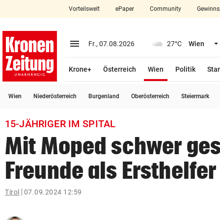
Vorteilswelt
ePaper
Community
Gewinns
close
Schließen
menu
Menü aufklappen
Fr., 07.08.2026
27°C
Wien
Abonnieren
(ausgewählt)
Krone+
Österreich
Wien
Politik
Star
account_circle
arrow_right
Anmelden
Wien
Niederösterreich
Burgenland
Oberösterreich
Steiermark
pin_drop
arrow_right
Bundesland auswäh
Wien
15-JÄHRIGER IM SPITAL
bookmark
Merkliste
Mit Moped schwer ges
Freunde als Ersthelfer
Suchbegriff
search
eingeben
Tirol
07.09.2024 12:59