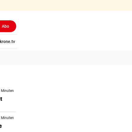
Abo
tschaft
krone.tv
Wissen
Gericht
Kolumnen
Freizeit
Reise
Ti
5 Minuten
t
7 Minuten
e