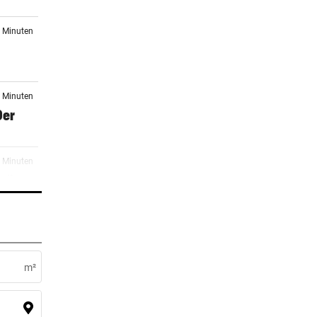
1 Minuten
2 Minuten
Der
0 Minuten
onäre
1 Minuten
tung
m²
5 Minuten