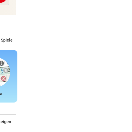
 Spiele
u
Snake
zeigen