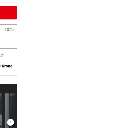
8 Minuten
ter
10:15
Tab öffnen
4 Minuten
ffnen
„Das
 in
e Krone
er Stunde
er Stunde
n
er Stunde