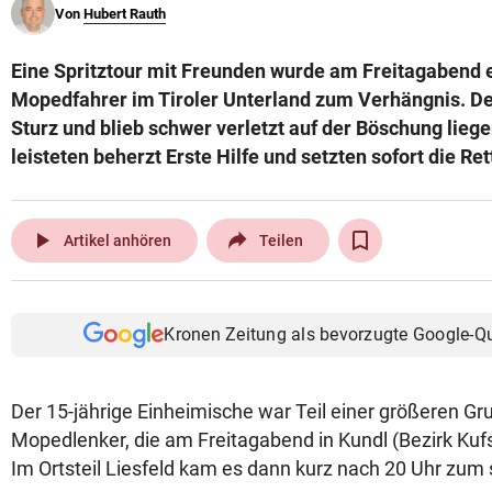
Von
Hubert Rauth
© Krone Multimedia GmbH & Co KG 2026
Muthgasse 2, 1190 Wien
Eine Spritztour mit Freunden wurde am Freitagabend 
Mopedfahrer im Tiroler Unterland zum Verhängnis. D
Sturz und blieb schwer verletzt auf der Böschung liege
leisteten beherzt Erste Hilfe und setzten sofort die Re
play_arrow
Artikel anhören
Teilen
Kronen Zeitung als bevorzugte Google-Q
Der 15-jährige Einheimische war Teil einer größeren Gr
Mopedlenker, die am Freitagabend in Kundl (Bezirk Kuf
Im Ortsteil Liesfeld kam es dann kurz nach 20 Uhr zum 