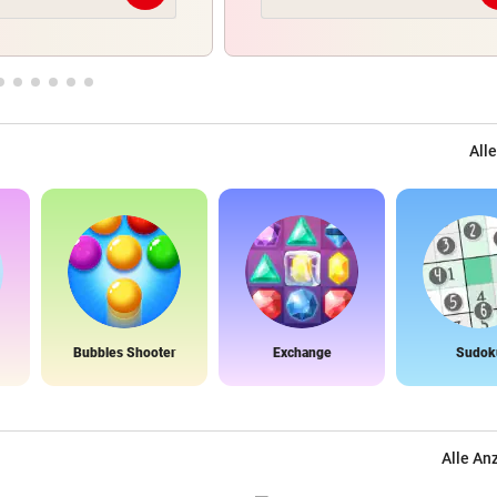
Alle
Bubbles Shooter
Exchange
Sudok
Alle An