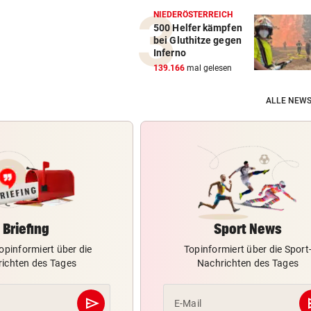
NIEDERÖSTERREICH
500 Helfer kämpfen
bei Gluthitze gegen
Inferno
139.166
mal gelesen
ALLE NEWS
Briefing
Sport News
opinformiert über die
Topinformiert über die Sport
ichten des Tages
Nachrichten des Tages
send
s
E-Mail
Abschicken