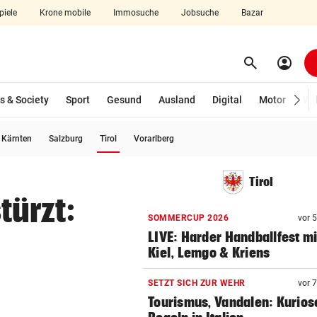
piele
Krone mobile
Immosuche
Jobsuche
Bazar
search
account_circle
Menü aufklappen
Suchen
s & Society
Sport
Gesund
Ausland
Digital
Motor
Wir
(ausgewählt)
Kärnten
Salzburg
Tirol
Vorarlberg
len
Tirol
türzt:
SOMMERCUP 2026
vor 
LIVE: Harder Handballfest mi
Kiel, Lemgo & Kriens
SETZT SICH ZUR WEHR
vor 
Tourismus, Vandalen: Kurios