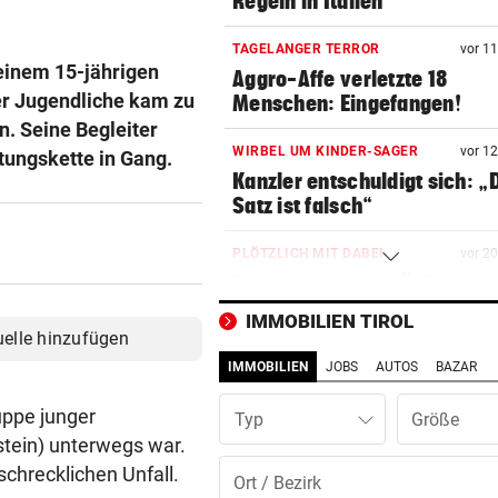
Regeln in Italien
TAGELANGER TERROR
vor 1
einem 15-jährigen
Aggro-Affe verletzte 18
er Jugendliche kam zu
Menschen: Eingefangen!
n. Seine Begleiter
WIRBEL UM KINDER-SAGER
vor 1
ttungskette in Gang.
Kanzler entschuldigt sich: „
Satz ist falsch“
PLÖTZLICH MIT DABEI
vor 2
Thiem überrascht ÖFB-Legi
im Trainingslager
IMMOBILIEN TIROL
uelle hinzufügen
„MÄCHTIG UND SCHÖN“
vor 3
IMMOBILIEN
JOBS
AUTOS
BAZAR
Mann (37) gesteht Brandstif
in den USA
uppe junger
Typ
stein) unterwegs war.
FRAGE DES TAGES
vor 3
schrecklichen Unfall.
Bekommen Mütter genug