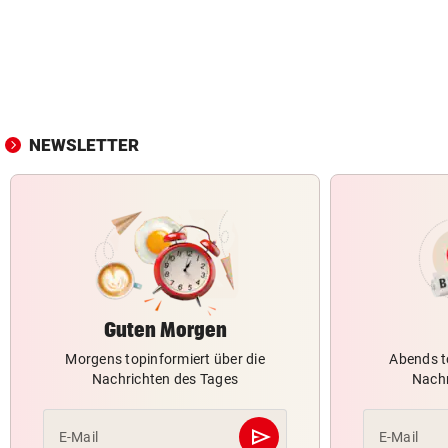
NEWSLETTER
Guten Morgen
Morgens topinformiert über die
Abends t
Nachrichten des Tages
Nachr
send
E-Mail
E-Mail
Abschicken