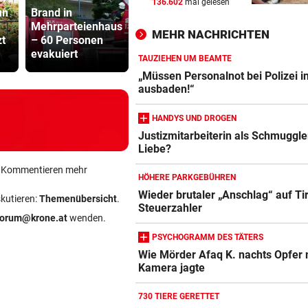
136.602
mal gelesen
Diomande zu Real! Rekordtr
un
Brand in
für Leipzig fix
Mehrparteienhaus
Wunschspieler!
Dorotheum
MEHR NACHRICHTEN
zt
– 60 Personen
GAK angelt sich
Überfall: Tä
evakuiert
junges ÖFB-Juwel
Filiale ver
WENDE KURZ VOR ANPFIFF
vor ein
TAUZIEHEN UM BEAMTE
Jetzt also doch! ORF zeigt da
„Müssen Personalnot bei Polizei i
Spiel der Austria
ausbaden!“
HANDYS UND DROGEN
IN MEHREREN GEMEINDEN
vor ein
Aufgedeckt! Chaos bei
Justizmitarbeiterin als Schmuggle
Liebe?
Wassergebühren im Ländle
ein Kommentieren mehr
HÖHERE PARKGEBÜHREN
Wieder brutaler „Anschlag“ auf Ti
skutieren:
Themenübersicht
.
Steuerzahler
forum@krone.at
wenden.
PSYCHOGRAMM DES TÄTERS
Wie Mörder Afaq K. nachts Opfer 
Kamera jagte
730 TIERE GERETTET