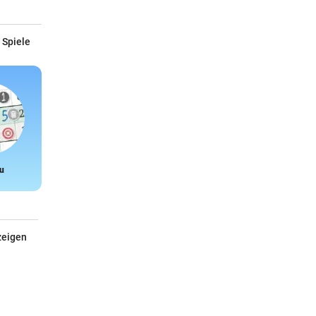
 Spiele
u
Snake
zeigen