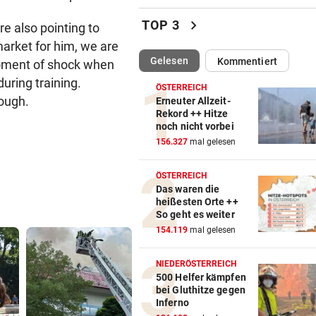
Brand in Mehrparteienhaus –
chevron_right
TOP 3
re also pointing to
Personen evakuiert
arket for him, we are
(ausgewählt)
Gelesen
Kommentiert
moment of shock when
VÖLLIG VERWANDELT
vor ein
Oha! Ist das wirklich Billie Ei
during training.
ÖSTERREICH
tough.
Erneuter Allzeit-
SCHRECK FÜR DEUTSCHEN
vor ein
Rekord ++ Hitze
noch nicht vorbei
Riesenschlange beim
156.327
mal gelesen
Rasenmähen entdeckt
ÖSTERREICH
NACH LAWINEN-DRAMA
vor ein
Das waren die
Rekord-Alpinist Purja am Br
heißesten Orte ++
Peak geborgen
So geht es weiter
154.119
mal gelesen
WALDBRAND-WARNSYSTEM
vor ein
KI-Drohnen sollen durch da
NIEDERÖSTERREICH
Blätterdach blicken
500 Helfer kämpfen
bei Gluthitze gegen
Inferno
MIND. 125 MIO. EURO
vor ein