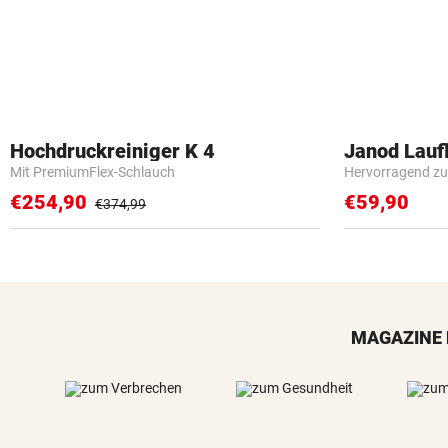
Hochdruckreiniger K 4
Janod Lau
Mit PremiumFlex-Schlauch
Hervorragend zu
€254,90
€59,90
€374,99
MAGAZINE 