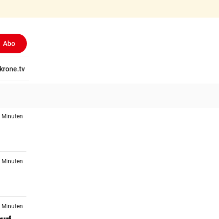
Abo
tschaft
krone.tv
Wissen
Gericht
Kolumnen
Freizeit
Reise
Ti
3 Minuten
i
9 Minuten
9 Minuten