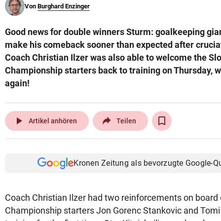
Von
Burghard Enzinger
© Krone Multimedia GmbH & Co KG 2026
Muthgasse 2, 1190 Wien
Good news for double winners Sturm: goalkeeping gian
make his comeback sooner than expected after crucia
Coach Christian Ilzer was also able to welcome the S
Championship starters back to training on Thursday, whi
again!
play_arrow
Artikel anhören
Teilen
Kronen Zeitung als bevorzugte Google-Q
Coach Christian Ilzer had two reinforcements on board
Championship starters Jon Gorenc Stankovic and Tomi 