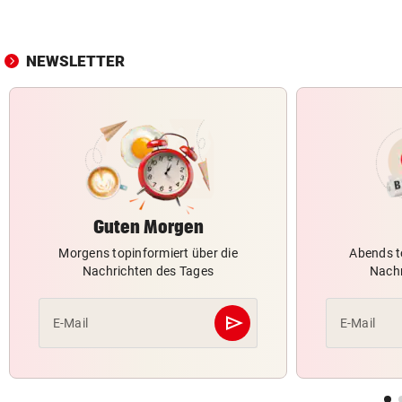
NEWSLETTER
Guten Morgen
Morgens topinformiert über die
Abends t
Nachrichten des Tages
Nachr
send
E-Mail
E-Mail
Abschicken