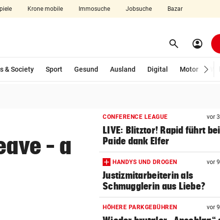
piele
Krone mobile
Immosuche
Jobsuche
Bazar
search
account_circle
Menü aufklappen
Suchen
s & Society
Sport
Gesund
Ausland
Digital
Motor
Wir
len
CONFERENCE LEAGUE
vor 
LIVE: Blitztor! Rapid führt be
eave – a
Paide dank Elfer
HANDYS UND DROGEN
vor 
Justizmitarbeiterin als
Schmugglerin aus Liebe?
HÖHERE PARKGEBÜHREN
vor 