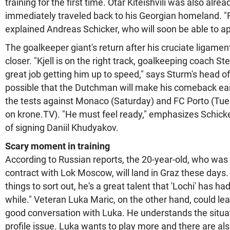
training for the first time. Otar Kiteishvili was also alrea
immediately traveled back to his Georgian homeland. "F
explained Andreas Schicker, who will soon be able to a
The goalkeeper giant's return after his cruciate ligament
closer. "Kjell is on the right track, goalkeeping coach S
great job getting him up to speed," says Sturm's head of s
possible that the Dutchman will make his comeback ear
the tests against Monaco (Saturday) and FC Porto (Tue
on krone.TV). "He must feel ready," emphasizes Schicke
of signing Daniil Khudyakov.
Scary moment in training
According to Russian reports, the 20-year-old, who was
contract with Lok Moscow, will land in Graz these days. 
things to sort out, he's a great talent that 'Lochi' has had
while." Veteran Luka Maric, on the other hand, could lea
good conversation with Luka. He understands the situatio
profile issue. Luka wants to play more and there are als