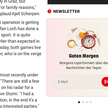
dy in Graz, but
Ex-Stürmerstar Forlan neue
or family reasons,"
Teamchef von Uruguay
NEWSLETTER
pplaud Kjell Scherpen.
REKORDHITZE IN Ö
vor 4
 operation is getting
Krisenkoordinator ruft zum
tefan Loch has done a
Wassersparen auf
port. It is quite
lier than expected in
ANSTURM AM KREISCHBERG
vor ein
sday, both games live
UK bis Holland: Warum alle a
Liftsessel wollen
r, who is on the verge
Guten Morgen
Morgens topinformiert über die
HISTORISCHE FAHRT
vor ein
Nachrichten des Tages
Weltrekord! Weltmeister sie
 most recently under
unter Schmerzen
se
"There are still a few
E-Mail
FLASCHE UND SCHWERT
vor ein
 on his radar for a
Lange Gefängnisstrafen nac
ve Sturm. "I had a
Folter-Vergewaltigung
n, in the end it's a
o interested parties."
GROSSEINSATZ IN NÖ
vor ein