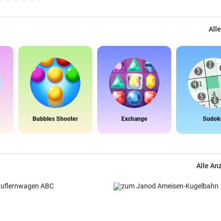
Alle
Bubbles Shooter
Exchange
Sudok
Alle An