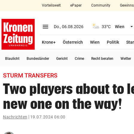
Vorteilswelt
ePaper
Community
Gewinns
close
Schließen
menu
Menü aufklappen
Do., 06.08.2026
33°C
Wien
Abonnieren
Krone+
Österreich
Wien
Politik
Star
account_circle
arrow_right
Anmelden
Blaulicht
Bundesländer
Gericht
Crime
Recht beraten
Wetter
pin_drop
arrow_right
Bundesland auswäh
Wien
STURM TRANSFERS
bookmark
Merkliste
Two players about to l
new one on the way!
Suchbegriff
search
eingeben
Nachrichten
19.07.2024 06:00