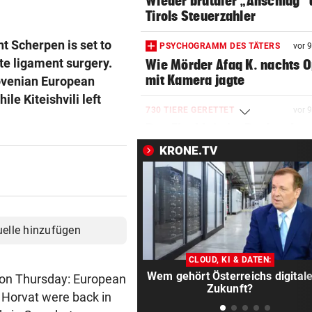
Wieder brutaler „Anschlag“ 
Tirols Steuerzahler
t Scherpen is set to
PSYCHOGRAMM DES TÄTERS
vor 
te ligament surgery.
Wie Mörder Afaq K. nachts O
mit Kamera jagte
lovenian European
le Kiteishvili left
730 TIERE GERETTET
vor 
Den Fischlein im Bach geht 
das Wasser aus
KRONE.TV
„KRONE“ ALS BEAMTE
vor 1
„Herr Herbert“ geht zu Bode
Polizei trainiert
uelle hinzufügen
BURGOS-RUNDFAHRT
vor 2
Gall nach Etappensieg neuer
CLOUD, KI & DATEN:
Gesamtführender!
Wem gehört Österreichs digital
 on Thursday: European
Zukunft?
Horvat were back in
NACH WM-DEBAKEL
vor 4