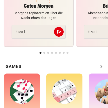
Guten Morgen
Br
Morgens topinformiert über die
Abends topin
Nachrichten des Tages
Nachrich
send
E-Mail
E-Mail
Abschicken
chevron_right
GAMES