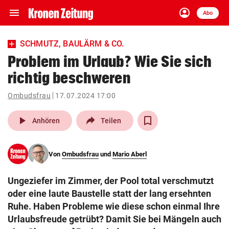
menu
account_circle
Navigation
Anmelden
Abo
close
Schließen
ein-/ausklappen
SCHMUTZ, BAULÄRM & CO.
Abonnieren
Problem im Urlaub? Wie Sie sich
richtig beschweren
account_circle
arrow_right
Anmelden
Ombudsfrau
17.07.2024 17:00
pin_drop
arrow_right
Bundesland auswäh
Wien
play_arrow
Anhören
Teilen
bookmark
Merkliste
Von
Ombudsfrau
und
Mario Aberl
Suchbegriff
search
Ungeziefer im Zimmer, der Pool total verschmutzt
eingeben
oder eine laute Baustelle statt der lang ersehnten
Ruhe. Haben Probleme wie diese schon einmal Ihre
Urlaubsfreude getrübt? Damit Sie bei Mängeln auch