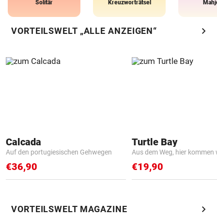
Solitär
Kreuzworträtsel
Mahj
chevron_right
VORTEILSWELT „ALLE ANZEIGEN“
Calcada
Turtle Bay
Auf den portugiesischen Gehwegen
Aus dem Weg, hier kommen w
€36,90
€19,90
chevron_right
VORTEILSWELT MAGAZINE