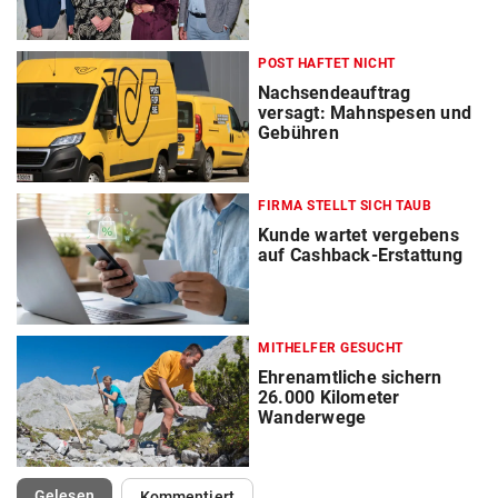
POST HAFTET NICHT
Nachsendeauftrag
versagt: Mahnspesen und
Gebühren
FIRMA STELLT SICH TAUB
Kunde wartet vergebens
auf Cashback-Erstattung
MITHELFER GESUCHT
Ehrenamtliche sichern
26.000 Kilometer
Wanderwege
(ausgewählt)
Gelesen
Kommentiert