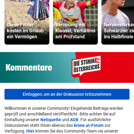
Diese Fehler
Verhounig mit
Nervenstarke
kosten im Urlaub
Klausel, Verhältnis
Schwärzler zi
ein Vermögen
am Prüfstand
ins Halbfinale
Einloggen, um an der Diskussion teilzunehmen
Willkommen in unserer Community! Eingehende Beiträge werden
geprüft und anschließend veröffentlicht. Bitte achten Sie auf
Einhaltung unserer
Netiquette
und
AGB
. Für ausführliche
Diskussionen steht Ihnen ebenso das
krone.at-Forum
zur
Verfügung.
Hier
können Sie das Community-Team via unserer