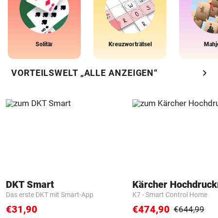
Solitär
Kreuzworträtsel
Mahj
chevron_right
VORTEILSWELT „ALLE ANZEIGEN“
DKT Smart
Kärcher Hochdruck
Das erste DKT mit Smart-App
K7 - Smart Control Home
€31,90
€474,90
€644,99