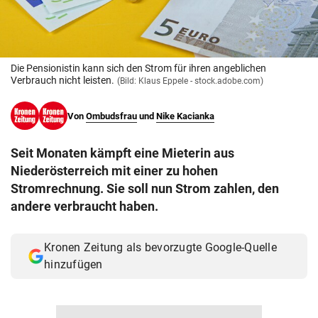
© Krone Multimedia GmbH & Co KG 2026
Muthgasse 2, 1190 Wien
Die Pensionistin kann sich den Strom für ihren angeblichen
Verbrauch nicht leisten.
(Bild: Klaus Eppele - stock.adobe.com)
Von
Ombudsfrau
und
Nike Kacianka
Seit Monaten kämpft eine Mieterin aus
Niederösterreich mit einer zu hohen
Stromrechnung. Sie soll nun Strom zahlen, den
andere verbraucht haben.
Kronen Zeitung als bevorzugte Google-Quelle
hinzufügen