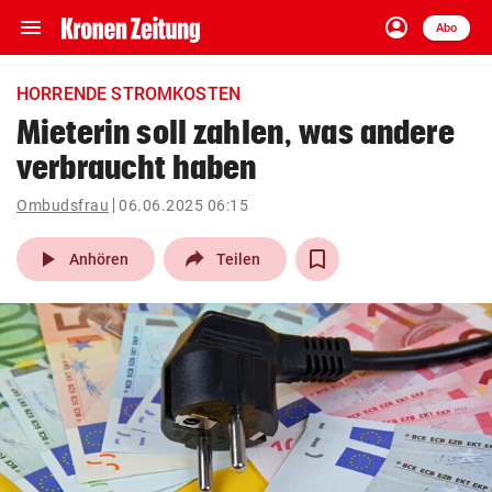
menu
account_circle
Navigation
Anmelden
Abo
close
Schließen
ein-/ausklappen
HORRENDE STROMKOSTEN
Abonnieren
Mieterin soll zahlen, was andere
verbraucht haben
account_circle
arrow_right
Anmelden
Ombudsfrau
06.06.2025 06:15
pin_drop
arrow_right
Bundesland auswäh
Wien
play_arrow
Anhören
Teilen
bookmark
Merkliste
Suchbegriff
search
eingeben