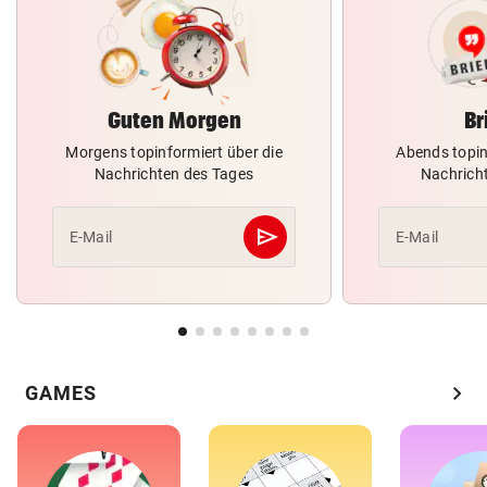
Guten Morgen
Br
Morgens topinformiert über die
Abends topin
Nachrichten des Tages
Nachrich
send
E-Mail
E-Mail
Abschicken
chevron_right
GAMES