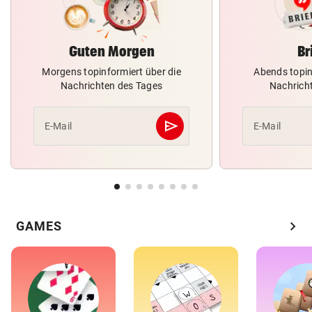
Guten Morgen
Br
Morgens topinformiert über die
Abends topin
Nachrichten des Tages
Nachrich
send
E-Mail
E-Mail
Abschicken
chevron_right
GAMES