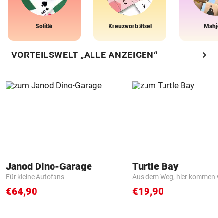
Solitär
Kreuzworträtsel
Mahj
chevron_right
VORTEILSWELT „ALLE ANZEIGEN“
Janod Dino-Garage
Turtle Bay
Für kleine Autofans
Aus dem Weg, hier kommen w
€64,90
€19,90