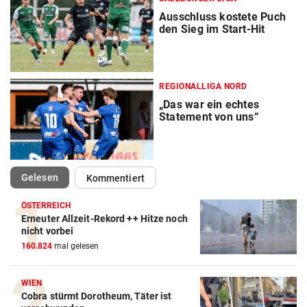
Ausschluss kostete Puch
den Sieg im Start-Hit
REGIONALLIGA NORD
„Das war ein echtes
Statement von uns“
(ausgewählt)
Gelesen
Kommentiert
ÖSTERREICH
Erneuter Allzeit-Rekord ++ Hitze noch
nicht vorbei
160.824
mal gelesen
WIEN
Cobra stürmt Dorotheum, Täter ist