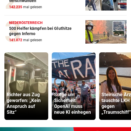
verschwunden
142.235
mal gelesen
NIEDERÖSTERREICH
500 Helfer kämpfen bei Gluthitze
gegen Inferno
141.072
mal gelesen
Richter aus Zug
Sorge um
Steirische Ärz
geworfen: „Kein
Sicherheit:
tauschte LKH
Anspruch auf
OpenAI muss
gegen
Sitz“
neue KI einhegen
„Traumschiff“