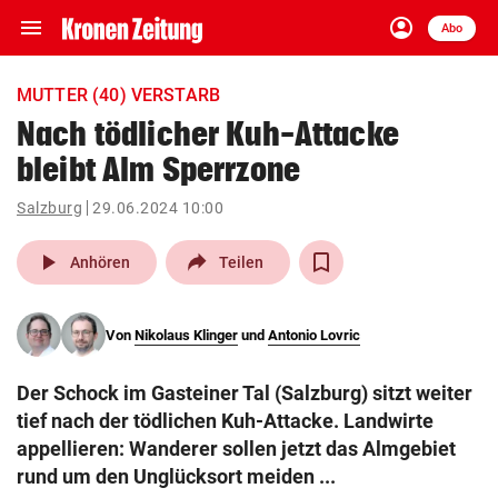
menu
account_circle
Navigation
Anmelden
Abo
close
Schließen
ein-/ausklappen
MUTTER (40) VERSTARB
Abonnieren
Nach tödlicher Kuh-Attacke
bleibt Alm Sperrzone
account_circle
arrow_right
Anmelden
Salzburg
29.06.2024 10:00
pin_drop
arrow_right
Bundesland auswäh
Wien
play_arrow
Anhören
Teilen
bookmark
Merkliste
Von
Nikolaus Klinger
und
Antonio Lovric
Suchbegriff
search
Der Schock im Gasteiner Tal (Salzburg) sitzt weiter
eingeben
tief nach der tödlichen Kuh-Attacke. Landwirte
appellieren: Wanderer sollen jetzt das Almgebiet
rund um den Unglücksort meiden ...