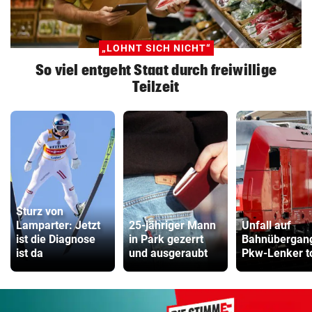
„LOHNT SICH NICHT“
So viel entgeht Staat durch freiwillige
Teilzeit
Sturz von
Lamparter: Jetzt
25-jähriger Mann
Unfall auf
ist die Diagnose
in Park gezerrt
Bahnübergan
ist da
und ausgeraubt
Pkw-Lenker t