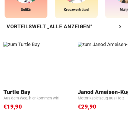
Solitär
Kreuzworträtsel
Mahj
chevron_right
VORTEILSWELT „ALLE ANZEIGEN“
Turtle Bay
Janod Ameisen-Ku
Aus dem Weg, hier kommen wir!
Motorikspielzeug aus Holz
€19,90
€29,90