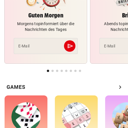
Guten Morgen
Br
Morgens topinformiert über die
Abends topin
Nachrichten des Tages
Nachrich
send
E-Mail
E-Mail
Abschicken
chevron_right
GAMES