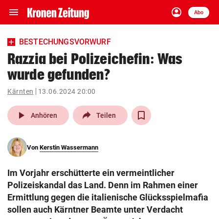
menu
account_circle
Navigation
Anmelden
Abo
close
Schließen
ein-/ausklappen
BESTECHUNGSVORWURF
Abonnieren
Razzia bei Polizeichefin: Was
wurde gefunden?
account_circle
arrow_right
Anmelden
Kärnten
13.06.2024 20:00
pin_drop
arrow_right
Bundesland auswäh
Wien
play_arrow
Anhören
Teilen
bookmark
Merkliste
Von
Kerstin Wassermann
Suchbegriff
search
Im Vorjahr erschütterte ein vermeintlicher
eingeben
Polizeiskandal das Land. Denn im Rahmen einer
Ermittlung gegen die italienische Glücksspielmafia
sollen auch Kärntner Beamte unter Verdacht