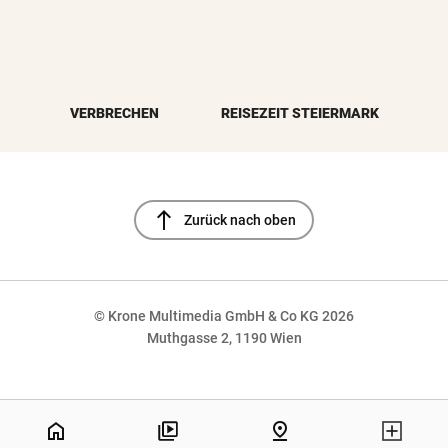
VERBRECHEN
REISEZEIT STEIERMARK
north
Zurück nach oben
© Krone Multimedia GmbH & Co KG 2026
Muthgasse 2, 1190 Wien
NaN%
home
pin_drop