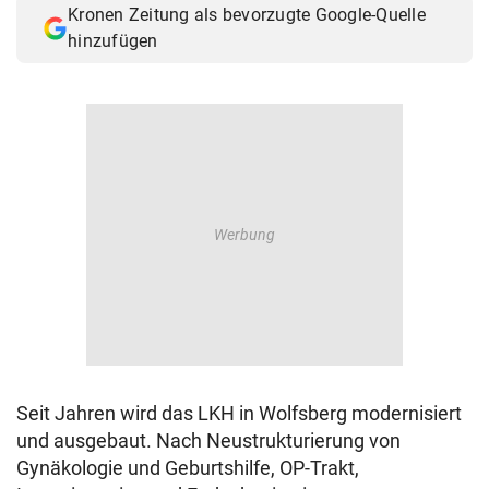
Kronen Zeitung als bevorzugte Google-Quelle
© Krone Multimedia GmbH & Co KG 2026
hinzufügen
Muthgasse 2, 1190 Wien
Seit Jahren wird das LKH in Wolfsberg modernisiert
und ausgebaut. Nach Neustrukturierung von
Gynäkologie und Geburtshilfe, OP-Trakt,