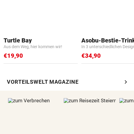
Turtle Bay
Asobu-Bestie-Trin
Aus dem Weg, hier kommen wir!
In 3 unterschiedlichen Desig
€19,90
€34,90
chevron_right
VORTEILSWELT MAGAZINE