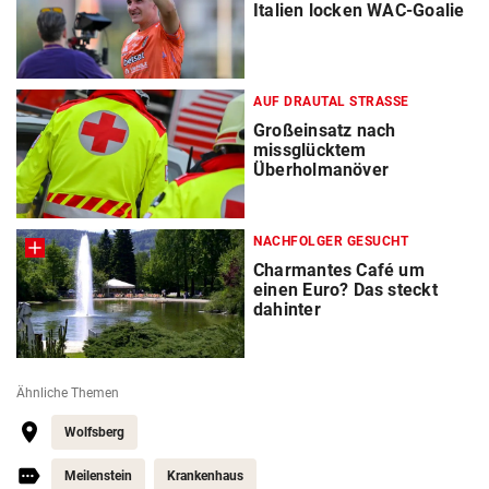
Italien locken WAC-Goalie
AUF DRAUTAL STRASSE
Großeinsatz nach
missglücktem
Überholmanöver
NACHFOLGER GESUCHT
Charmantes Café um
einen Euro? Das steckt
dahinter
Ähnliche Themen
Wolfsberg
Meilenstein
Krankenhaus