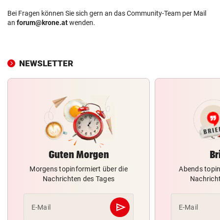
Bei Fragen können Sie sich gern an das Community-Team per Mail
an
forum@krone.at
wenden.
NEWSLETTER
Guten Morgen
Br
Morgens topinformiert über die
Abends topin
Nachrichten des Tages
Nachrich
send
E-Mail
E-Mail
Abschicken