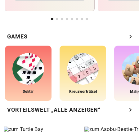
chevron_right
GAMES
Solitär
Kreuzworträtsel
Mahj
chevron_right
VORTEILSWELT „ALLE ANZEIGEN“