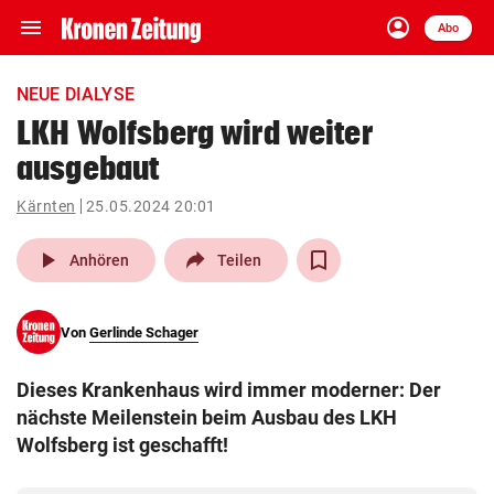
menu
account_circle
Navigation
Anmelden
Abo
close
Schließen
ein-/ausklappen
NEUE DIALYSE
Abonnieren
LKH Wolfsberg wird weiter
ausgebaut
account_circle
arrow_right
Anmelden
Kärnten
25.05.2024 20:01
pin_drop
arrow_right
Bundesland auswäh
Wien
play_arrow
Anhören
Teilen
bookmark
Merkliste
Von
Gerlinde Schager
Suchbegriff
search
Dieses Krankenhaus wird immer moderner: Der
eingeben
nächste Meilenstein beim Ausbau des LKH
Wolfsberg ist geschafft!