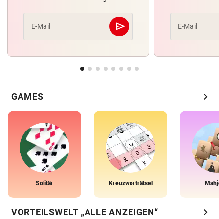
send
E-Mail
E-Mail
Abschicken
chevron_right
GAMES
Solitär
Kreuzworträtsel
Mahj
chevron_right
VORTEILSWELT „ALLE ANZEIGEN“