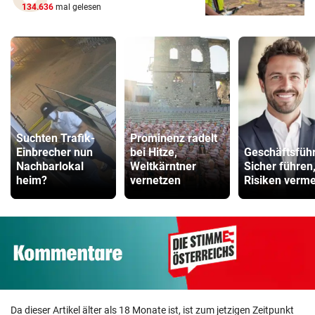
134.636
mal gelesen
Suchten Trafik-
Prominenz radelt
Einbrecher nun
bei Hitze,
Geschäftsführ
Nachbarlokal
Weltkärntner
Sicher führen
heim?
vernetzen
Risiken verm
Da dieser Artikel älter als 18 Monate ist, ist zum jetzigen Zeitpunkt